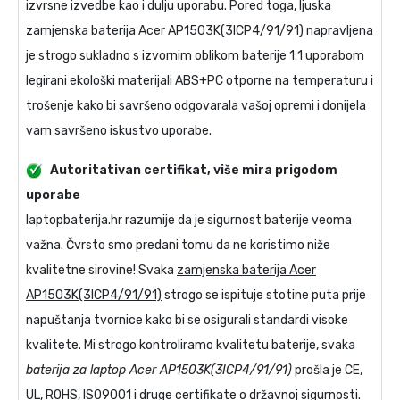
izvrsne izvedbe kao i dulju uporabu. Pored toga, ljuska
zamjenska baterija Acer AP1503K(3ICP4/91/91)
napravljena
je strogo sukladno s izvornim oblikom baterije 1:1 uporabom
legirani ekološki materijali ABS+PC otporne na temperaturu i
trošenje kako bi savršeno odgovarala vašoj opremi i donijela
vam savršeno iskustvo uporabe.
Autoritativan certifikat, više mira prigodom
uporabe
laptopbaterija.hr razumije da je sigurnost baterije veoma
važna. Čvrsto smo predani tomu da ne koristimo niže
kvalitetne sirovine! Svaka
zamjenska baterija Acer
AP1503K(3ICP4/91/91)
strogo se ispituje stotine puta prije
napuštanja tvornice kako bi se osigurali standardi visoke
kvalitete. Mi strogo kontroliramo kvalitetu baterije, svaka
baterija za laptop Acer AP1503K(3ICP4/91/91)
prošla je CE,
UL, ROHS, ISO9001 i druge certifikate o državnoj sigurnosti.