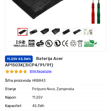
Baterija Acer
11.25V 45.3Wh
AP1503K(3ICP4/91/91)
894 Recenzije
Šifra proizvoda
HRB843
Stanje
Potpuno Novo, Zamjenska
Napon
11.25V
Kapacitet
45.3Wh