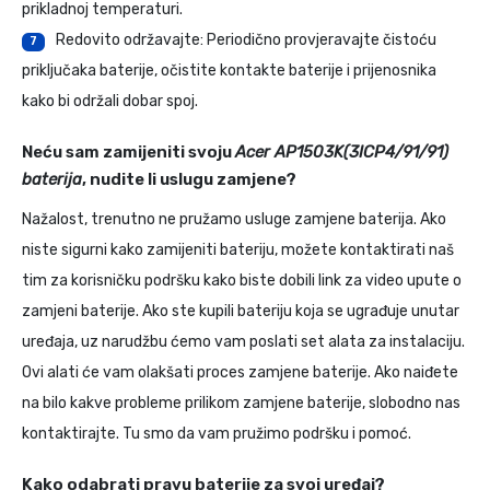
prikladnoj temperaturi.
Redovito održavajte: Periodično provjeravajte čistoću
7
priključaka baterije, očistite kontakte baterije i prijenosnika
kako bi održali dobar spoj.
Neću sam zamijeniti svoju
Acer AP1503K(3ICP4/91/91)
baterija
, nudite li uslugu zamjene?
Nažalost, trenutno ne pružamo usluge zamjene baterija. Ako
niste sigurni kako zamijeniti bateriju, možete kontaktirati naš
tim za korisničku podršku kako biste dobili link za video upute o
zamjeni baterije. Ako ste kupili bateriju koja se ugrađuje unutar
uređaja, uz narudžbu ćemo vam poslati set alata za instalaciju.
Ovi alati će vam olakšati proces zamjene baterije. Ako naiđete
na bilo kakve probleme prilikom zamjene baterije, slobodno nas
kontaktirajte. Tu smo da vam pružimo podršku i pomoć.
Kako odabrati pravu baterije za svoj uređaj?