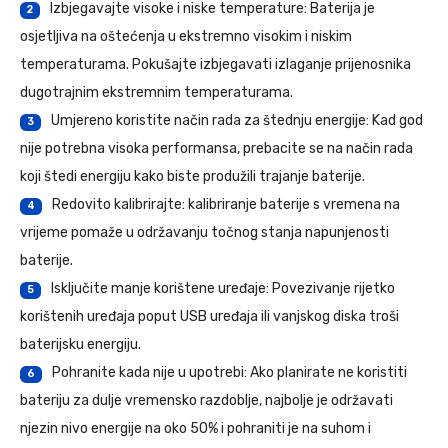
Izbjegavajte visoke i niske temperature: Baterija je
2
osjetljiva na oštećenja u ekstremno visokim i niskim
temperaturama. Pokušajte izbjegavati izlaganje prijenosnika
dugotrajnim ekstremnim temperaturama.
Umjereno koristite način rada za štednju energije: Kad god
3
nije potrebna visoka performansa, prebacite se na način rada
koji štedi energiju kako biste produžili trajanje baterije.
Redovito kalibrirajte: kalibriranje baterije s vremena na
4
vrijeme pomaže u održavanju točnog stanja napunjenosti
baterije.
Isključite manje korištene uređaje: Povezivanje rijetko
5
korištenih uređaja poput USB uređaja ili vanjskog diska troši
baterijsku energiju.
Pohranite kada nije u upotrebi: Ako planirate ne koristiti
6
bateriju za dulje vremensko razdoblje, najbolje je održavati
njezin nivo energije na oko 50% i pohraniti je na suhom i