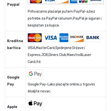
Paypal
Prihvaćamo plaćanje putem PayPal-a,bez
potrebe za PayPal računom.PayPal je siguran i
besplatan za kupce.
Kreditna
kartica
VISA,MasterCard,Sjedinjene Države i
Express,JCB,Diners Club,Maestro&Laser
Card,itd.
Google
Pay
Google Pay-Lako plaćajte online,u trgovini
ilišaljite novac.
Apple