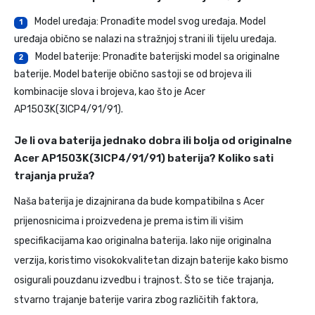
Model uređaja: Pronađite model svog uređaja. Model
1
uređaja obično se nalazi na stražnjoj strani ili tijelu uređaja.
Model baterije: Pronađite baterijski model sa originalne
2
baterije. Model baterije obično sastoji se od brojeva ili
kombinacije slova i brojeva, kao što je Acer
AP1503K(3ICP4/91/91).
Je li ova baterija jednako dobra ili bolja od originalne
Acer AP1503K(3ICP4/91/91) baterija? Koliko sati
trajanja pruža?
Naša baterija je dizajnirana da bude kompatibilna s Acer
prijenosnicima i proizvedena je prema istim ili višim
specifikacijama kao originalna baterija. Iako nije originalna
verzija, koristimo visokokvalitetan dizajn baterije kako bismo
osigurali pouzdanu izvedbu i trajnost. Što se tiče trajanja,
stvarno trajanje baterije varira zbog različitih faktora,