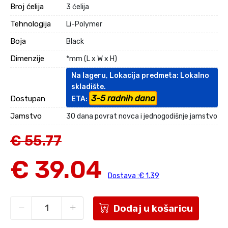
Broj ćelija
3 ćelija
Tehnologija
Li-Polymer
Boja
Black
Dimenzije
*mm (L x W x H)
Na lageru, Lokacija predmeta: Lokalno
skladište.
3-5 radnih dana
Dostupan
ETA:
Jamstvo
30 dana povrat novca i jednogodišnje jamstvo
€ 55.77
€ 39.04
Dostava :€ 1.39
Dodaj u košaricu