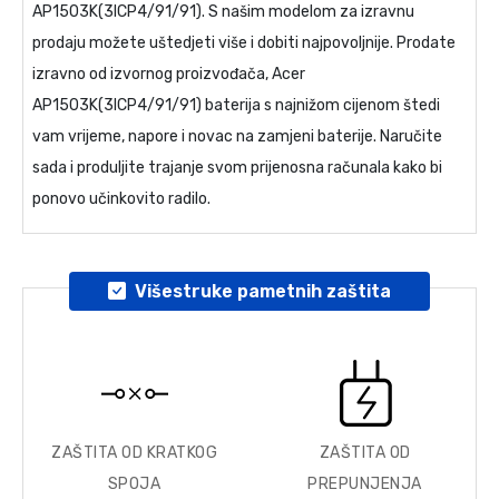
AP1503K(3ICP4/91/91)
. S našim modelom za izravnu
prodaju možete uštedjeti više i dobiti najpovoljnije. Prodate
izravno od izvornog proizvođača,
Acer
AP1503K(3ICP4/91/91) baterija
s najnižom cijenom štedi
vam vrijeme, napore i novac na zamjeni baterije. Naručite
sada i produljite trajanje svom prijenosna računala kako bi
ponovo učinkovito radilo.
Višestruke pametnih zaštita
ZAŠTITA OD KRATKOG
ZAŠTITA OD
SPOJA
PREPUNJENJA