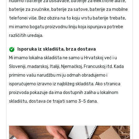
nudimo i baterije za usisavače, baterije za električne alate,
baterije za zvučnike, baterije za satove, baterije za mobilne
telefonei više. Bez obzira na to koju vrstu baterije trebate,
mi imamo bogatu proizvodnu liniju koja ispunjava potrebe
različitih uređaja.
Isporuka iz skladišta, brza dostava
Mi imamo lokalna skladišta ne samo u Hrvatskoj već i u
Sloveniji, mađarskoj, Italiji, Njemačkoj, Francuskoj itd. Kada
primimo vašu narudžbu mi ju odmah obrađujemo i
isporučujemo izravno iz najbližeg skladišta. Ako stranica
proizvoda pokazuje da ima dostupnih zaliha u lokalnom
skladištu, dostava će trajati samo 3-5 dana.