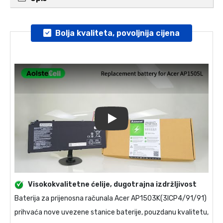
Bolja kvaliteta, povoljnija cijena
Play
Visokokvalitetne ćelije, dugotrajna izdržljivost
Baterija za prijenosna računala
Acer AP1503K(3ICP4/91/91)
prihvaća nove uvezene stanice baterije, pouzdanu kvalitetu,