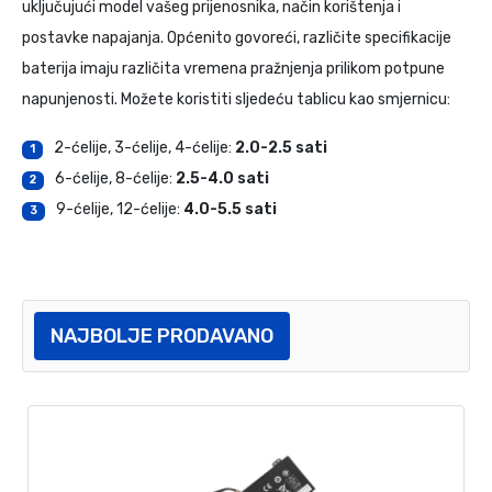
uključujući model vašeg prijenosnika, način korištenja i
postavke napajanja. Općenito govoreći, različite specifikacije
baterija imaju različita vremena pražnjenja prilikom potpune
napunjenosti. Možete koristiti sljedeću tablicu kao smjernicu:
2-ćelije, 3-ćelije, 4-ćelije:
2.0-2.5 sati
1
6-ćelije, 8-ćelije:
2.5-4.0 sati
2
9-ćelije, 12-ćelije:
4.0-5.5 sati
3
NAJBOLJE PRODAVANO