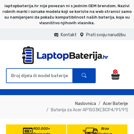
laptopbaterija.hr nije povezan ni s jednim OEM brendom. Nazivi
robnih marki i oznake modela koji se koriste na web stranici samo
su namijenjeni da pokažu kompatibilnost naših baterija, koje su
vlasništvo njihovih vlasnika.
Kontakt
Prati svoju narudžbu
0
Naslovnica
Acer Baterije
Baterija za Acer AP1503K(3ICP4/91/91)
900.000+
Brza