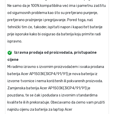
Ne samo da je 100% kompatibilna već ima i pametnu zaštitu
od sigurnosnih problema kao što su pretjerano punjenje,
pretjerano pražnjenje i pregrijavanje. Pored toga, naš
tehnički tim će, također, ispitati napon i kapacitet baterije
prije isporuke kako bi osigurao da baterija koju primite radi
ispravno.
Izravna prodaja od proizvođača, pristupačne
cijene
Mi radimo izravno s izvornim proizvođačem i svaka prodana
baterija Acer AP1503K(3ICP4/91/91)
je nova baterija iz
izvorne tvornice i nema korištenih ili pokvarenih proizvoda.
Zamjenska baterija Acer AP1503K(3ICP4/91/91)
je
pouzdana, te se čak i podudara s izvornim standardima
kvalitete ili ih prekoračuje. Obećavamo da ćemo vam pružiti
najnižu cijenu za
baterija za laptop Acer