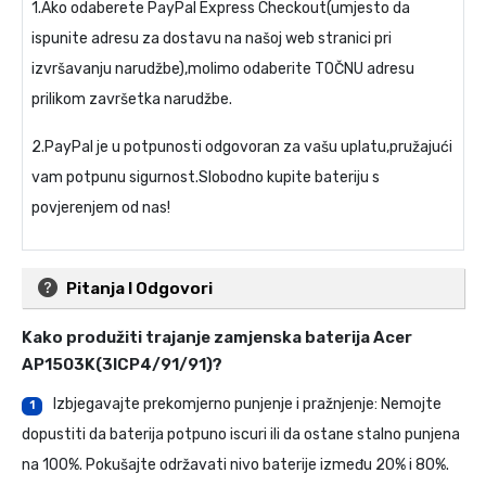
1.Ako odaberete PayPal Express Checkout(umjesto da
ispunite adresu za dostavu na našoj web stranici pri
izvršavanju narudžbe),molimo odaberite TOČNU adresu
prilikom završetka narudžbe.
2.PayPal je u potpunosti odgovoran za vašu uplatu,pružajući
vam potpunu sigurnost.Slobodno kupite bateriju s
povjerenjem od nas!
Pitanja I Odgovori
Kako produžiti trajanje
zamjenska baterija Acer
AP1503K(3ICP4/91/91)
?
Izbjegavajte prekomjerno punjenje i pražnjenje: Nemojte
1
dopustiti da baterija potpuno iscuri ili da ostane stalno punjena
na 100%. Pokušajte održavati nivo baterije između 20% i 80%.