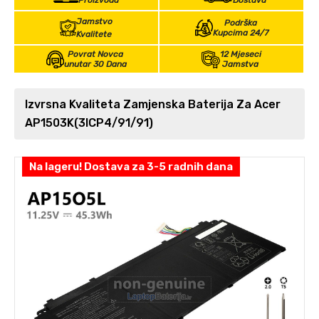
Proizvoda
Dostava
Jamstvo
Podrška
Kupcima 24/7
Kvalitete
Povrat Novca
12 Mjeseci
unutar 30 Dana
Jamstva
Izvrsna Kvaliteta Zamjenska Baterija Za Acer
AP1503K(3ICP4/91/91)
Na lageru! Dostava za 3-5 radnih dana