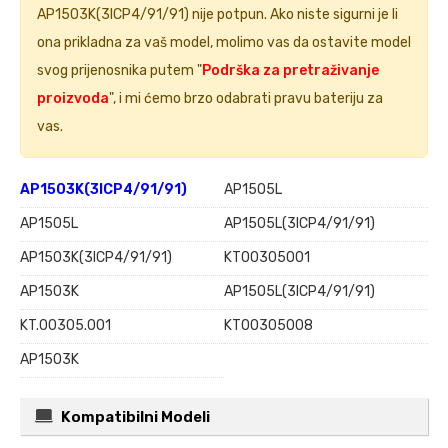
AP1503K(3ICP4/91/91)
nije potpun. Ako niste sigurni je li
ona prikladna za vaš model, molimo vas da ostavite model
svog prijenosnika putem "
Podrška za pretraživanje
proizvoda
", i mi ćemo brzo odabrati pravu bateriju za
vas.
AP1503K(3ICP4/91/91)
AP15O5L
AP1505L
AP1505L(3ICP4/91/91)
AP15O3K(3ICP4/91/91)
KT00305001
AP1503K
AP15O5L(3ICP4/91/91)
KT.00305.001
KT00305008
AP15O3K
Kompatibilni Modeli