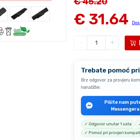
€ 45.20
€ 31.64
Dos
Trebate pomoć pri
Brz odgovor za provjeru komp
narudžbe.
Pišite nam pu
Messengera
✓ Odgovor unutar 1 sata
✓ Pomoć pri provjeri kompati