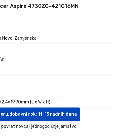
Acer Aspire 4730ZG-421G16MN
 Novo, Zamjenska
Ah
2.4x19.90mm (L x W x H)
geru,dobavni rok: 11-15 radnih dana
 povrat novca i jednogodišnje jamstvo