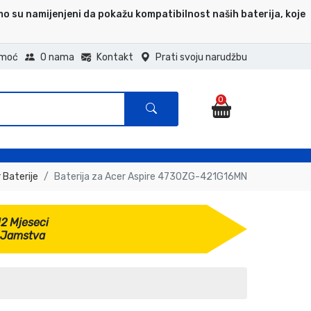
mo su namijenjeni da pokažu kompatibilnost naših baterija, koje
moć
O nama
Kontakt
Prati svoju narudžbu
0
 Baterije
Baterija za Acer Aspire 4730ZG-421G16MN
12 Mjeseci
Jamstva