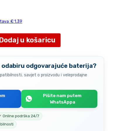
tava :€ 1.39
Dodaj u košaricu
 odabiru odgovarajuće baterija?
atibilnosti, savjet o proizvodu i veleprodajne
tem
Pišite nam putem
WhatsAppa
✓ Online podrška 24/7
bilnosti