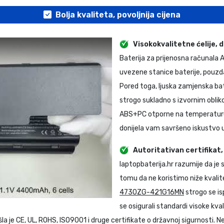
Bolja kvaliteta, povoljnija cijena
Visokokvalitetne ćelije, 
Baterija za prijenosna računala
A
uvezene stanice baterije, pouzda
Pored toga, ljuska
zamjenska ba
strogo sukladno s izvornim obliko
ABS+PC otporne na temperaturu i
donijela vam savršeno iskustvo 
Autoritativan certifikat
laptopbaterija.hr razumije da je
tomu da ne koristimo niže kvalit
4730ZG-421G16MN
strogo se is
se osigurali standardi visoke kva
la je CE, UL, ROHS, ISO9001 i druge certifikate o državnoj sigurnosti