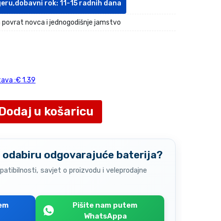
geru,dobavni rok: 11-15 radnih dana
 povrat novca i jednogodišnje jamstvo
ava :€ 1.39
Dodaj u košaricu
 odabiru odgovarajuće baterija?
atibilnosti, savjet o proizvodu i veleprodajne
tem
Pišite nam putem
WhatsAppa