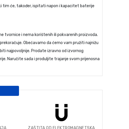
 tim će, također, ispitati napon i kapacitet baterije
rne tvornice i nema korištenih ili pokvarenih proizvoda.
ih prekoračuje. Obećavamo da ćemo vam pružiti najnižu
iti najpovoljnije. Prodate izravno od izvornog
je. Naručite sada i produljite trajanje svom prijenosna
NJA
ZAŠTITA OD ELEKTROMAGNETSKA