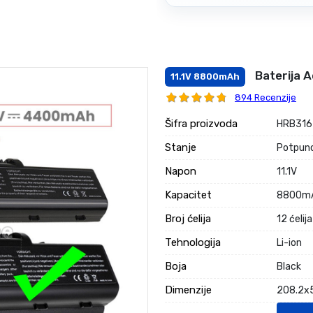
Baterija 
11.1V 8800mAh
894 Recenzije
Šifra proizvoda
HRB316
Stanje
Potpuno
Napon
11.1V
Kapacitet
8800m
Broj ćelija
12 ćelija
Tehnologija
Li-ion
Boja
Black
Dimenzije
208.2x5