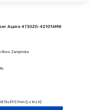
Acer Aspire 4730ZG-421G16MN
 Novo, Zamjenska
Ah
8.15x39.57mm (L x W x H)