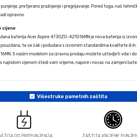
unjenje, pretjerano pražnjenje i pregrijavanje. Pored toga, naš tehnički
radi ispravno.
 cijene
rodana
baterija Acer Aspire 4730ZG-421G16MN
je nova baterija iz izvo
 pouzdana, te se čak i podudara s izvornim standardima kvalitete ili 
G16MN
. S našim modelom za izravnu prodaju možete uštedjeti više i dob
s najnižom cijenom štedi vam vrijeme, napore i novac na zamjeni bateri
Višestruke pametnih zaštita
AŠTITA OD PREPUNJENJA
ZAŠTITA VRIJEME PUNJE