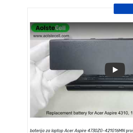
Play
baterija za laptop Acer Aspire 4730ZG-421G16MN
proš