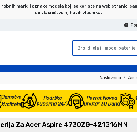
 robnih marki i oznake modela koji se koriste na web stranici sa
su vlasništvo njihovih vlasnika.
Po
Naslovnica
Acer
Jamstvo
Podrška
Povrat Novca
Kupcima 24/7
unutar 30 Dana
Kvalitete
terija Za Acer Aspire 4730ZG-421G16MN