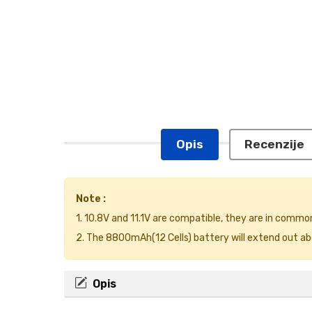
Opis
Recenzije
Note :
1. 10.8V and 11.1V are compatible, they are in commo
2. The 8800mAh(12 Cells) battery will extend out abo
Opis