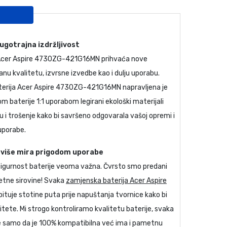
dugotrajna izdržljivost
cer Aspire 4730ZG-421G16MN
prihvaća nove
nu kvalitetu, izvrsne izvedbe kao i dulju uporabu.
terija Acer Aspire 4730ZG-421G16MN
napravljena je
m baterije 1:1 uporabom legirani ekološki materijali
 trošenje kako bi savršeno odgovarala vašoj opremi i
uporabe.
, više mira prigodom uporabe
 sigurnost baterije veoma važna. Čvrsto smo predani
etne sirovine! Svaka
zamjenska baterija Acer Aspire
pituje stotine puta prije napuštanja tvornice kako bi
litete. Mi strogo kontroliramo kvalitetu baterije, svaka
. Ne samo da je 100% kompatibilna već ima i pametnu