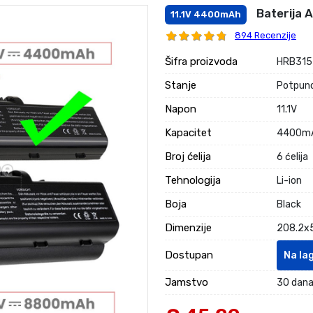
Baterija 
11.1V 4400mAh
894 Recenzije
Šifra proizvoda
HRB315
Stanje
Potpuno
Napon
11.1V
Kapacitet
4400m
Broj ćelija
6 ćelija
Tehnologija
Li-ion
Boja
Black
Dimenzije
208.2x5
Dostupan
Na la
Jamstvo
30 dana