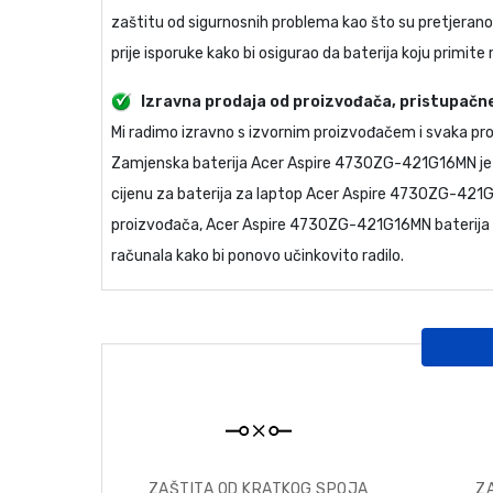
zaštitu od sigurnosnih problema kao što su pretjerano p
prije isporuke kako bi osigurao da baterija koju primite 
Izravna prodaja od proizvođača, pristupačne
Mi radimo izravno s izvornim proizvođačem i svaka p
Zamjenska baterija Acer Aspire 4730ZG-421G16MN
je
cijenu za
baterija za laptop Acer Aspire 4730ZG-421
proizvođača,
Acer Aspire 4730ZG-421G16MN baterija
računala kako bi ponovo učinkovito radilo.
ZAŠTITA OD KRATKOG SPOJA
Z