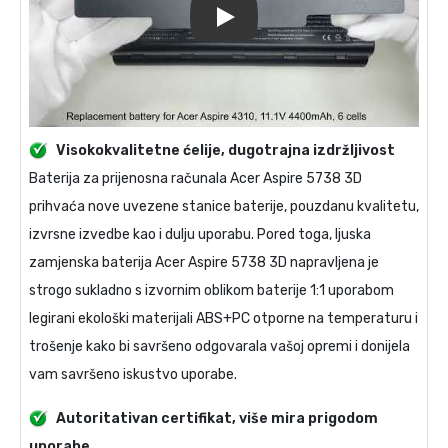
Play
Visokokvalitetne ćelije, dugotrajna izdržljivost
Baterija za prijenosna računala
Acer Aspire 5738 3D
prihvaća nove uvezene stanice baterije, pouzdanu kvalitetu,
izvrsne izvedbe kao i dulju uporabu. Pored toga, ljuska
zamjenska baterija Acer Aspire 5738 3D
napravljena je
strogo sukladno s izvornim oblikom baterije 1:1 uporabom
legirani ekološki materijali ABS+PC otporne na temperaturu i
trošenje kako bi savršeno odgovarala vašoj opremi i donijela
vam savršeno iskustvo uporabe.
Autoritativan certifikat, više mira prigodom
uporabe