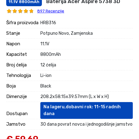
Baterija Acer Aspire 5738 3D
11.1V 8800mAh
897 Recenzije
Šifra proizvoda
HRB316
Stanje
Potpuno Novo, Zamjenska
Napon
11.1V
Kapacitet
8800mAh
Broj ćelija
12 ćelija
Tehnologija
Li-ion
Boja
Black
Dimenzije
208.2x58.15x39.57mm (L x W x H)
Na lageru,dobavni rok: 11-15 radnih
Dostupan
dana
Jamstvo
30 dana povrat novca i jednogodišnje jamstvo