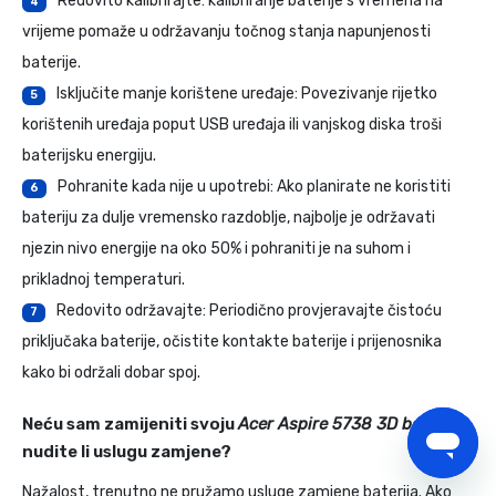
Redovito kalibrirajte: kalibriranje baterije s vremena na
4
vrijeme pomaže u održavanju točnog stanja napunjenosti
baterije.
Isključite manje korištene uređaje: Povezivanje rijetko
5
korištenih uređaja poput USB uređaja ili vanjskog diska troši
baterijsku energiju.
Pohranite kada nije u upotrebi: Ako planirate ne koristiti
6
bateriju za dulje vremensko razdoblje, najbolje je održavati
njezin nivo energije na oko 50% i pohraniti je na suhom i
prikladnoj temperaturi.
Redovito održavajte: Periodično provjeravajte čistoću
7
priključaka baterije, očistite kontakte baterije i prijenosnika
kako bi održali dobar spoj.
Neću sam zamijeniti svoju
Acer Aspire 5738 3D baterija
,
nudite li uslugu zamjene?
Nažalost, trenutno ne pružamo usluge zamjene baterija. Ako