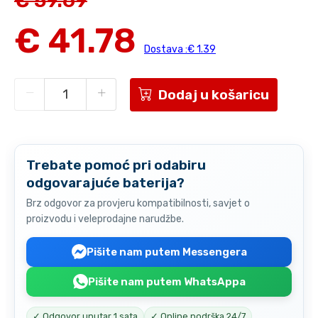
€ 59.69
€ 41.78
Dostava :€ 1.39
Dodaj u košaricu
Trebate pomoć pri odabiru
odgovarajuće baterija?
Brz odgovor za provjeru kompatibilnosti, savjet o
proizvodu i veleprodajne narudžbe.
Pišite nam putem Messengera
Pišite nam putem WhatsAppa
✓ Odgovor unutar 1 sata
✓ Online podrška 24/7