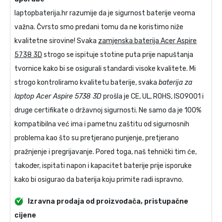
laptopbaterija.hr razumije da je sigurnost baterije veoma
važna. Čvrsto smo predani tomu da ne koristimo niže
kvalitetne sirovine! Svaka
zamjenska baterija Acer Aspire
5738 3D
strogo se ispituje stotine puta prije napuštanja
tvornice kako bi se osigurali standardi visoke kvalitete. Mi
strogo kontroliramo kvalitetu baterije, svaka
baterija za
laptop Acer Aspire 5738 3D
prošla je CE, UL, ROHS, ISO9001 i
druge certifikate o državnoj sigurnosti. Ne samo da je 100%
kompatibilna već ima i pametnu zaštitu od sigurnosnih
problema kao što su pretjerano punjenje, pretjerano
pražnjenje i pregrijavanje. Pored toga, naš tehnički tim će,
također, ispitati napon i kapacitet baterije prije isporuke
kako bi osigurao da baterija koju primite radi ispravno.
Izravna prodaja od proizvođača, pristupačne
cijene