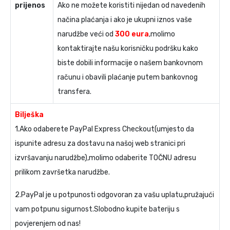
prijenos
Ako ne možete koristiti nijedan od navedenih
načina plaćanja i ako je ukupni iznos vaše
narudžbe veći od
300 eura
,molimo
kontaktirajte našu korisničku podršku kako
biste dobili informacije o našem bankovnom
računu i obavili plaćanje putem bankovnog
transfera.
Bilješka
1.Ako odaberete PayPal Express Checkout(umjesto da
ispunite adresu za dostavu na našoj web stranici pri
izvršavanju narudžbe),molimo odaberite TOČNU adresu
prilikom završetka narudžbe.
2.PayPal je u potpunosti odgovoran za vašu uplatu,pružajući
vam potpunu sigurnost.Slobodno kupite bateriju s
povjerenjem od nas!