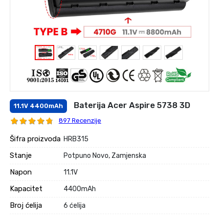
Baterija Acer Aspire 5738 3D
11.1V 4400mAh
897 Recenzije
Šifra proizvoda
HRB315
Stanje
Potpuno Novo, Zamjenska
Napon
11.1V
Kapacitet
4400mAh
Broj ćelija
6 ćelija