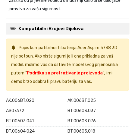
zaštitu od prijevare vodeću u industriji kako bi se dalo jače
jamstvo za vašu sigurnost.
Kompatibilni Brojevi Dijelova
Popis kompatibilnosti
baterija Acer Aspire 5738 3D
nije potpun. Ako niste sigurni je li ona prikladna za vaš
model, molimo vas da ostavite model svog prijenosnika
putem "
Podrška za pretraživanje proizvoda
", i mi
ćemo brzo odabrati pravu bateriju za vas.
AK.006BT.020
AK.006BT.025
AS07A72
BT.00603.037
BT.00603.041
BT.00603.076
BT.00604 024
BT.00605.018