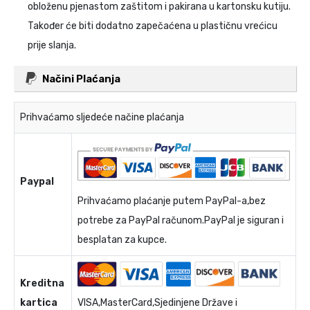
obloženu pjenastom zaštitom i pakirana u kartonsku kutiju.
Također će biti dodatno zapečaćena u plastičnu vrećicu
prije slanja.
Načini Plaćanja
Prihvaćamo sljedeće načine plaćanja
Paypal
Prihvaćamo plaćanje putem PayPal-a,bez
potrebe za PayPal računom.PayPal je siguran i
besplatan za kupce.
Kreditna
kartica
VISA,MasterCard,Sjedinjene Države i