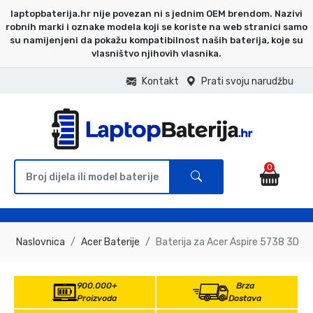
laptopbaterija.hr nije povezan ni s jednim OEM brendom. Nazivi
robnih marki i oznake modela koji se koriste na web stranici samo
su namijenjeni da pokažu kompatibilnost naših baterija, koje su
vlasništvo njihovih vlasnika.
Kontakt
Prati svoju narudžbu
0
Naslovnica
Acer Baterije
Baterija za Acer Aspire 5738 3D
900.000+
Brza
Proizvoda
Dostava