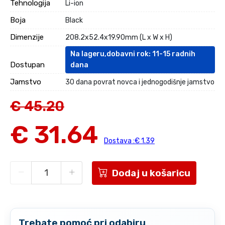
Tehnologija
Li-ion
Boja
Black
Dimenzije
208.2x52.4x19.90mm (L x W x H)
Na lageru,dobavni rok: 11-15 radnih
Dostupan
dana
Jamstvo
30 dana povrat novca i jednogodišnje jamstvo
€ 45.20
€ 31.64
Dostava :€ 1.39
Dodaj u košaricu
Trebate pomoć pri odabiru