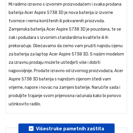
Mi radimo izravno s izvornim proizvođačem i svaka prodana
baterija Acer Aspire 5738 3D
je nova baterija iz izvorne
tvornice i nema korištenih ili pokvarenih proizvoda.
Zamjenska baterija Acer Aspire 5738 3D
je pouzdana, te se
čak i podudara s izvornim standardima kvalitete ili ih
prekoračuje. Obećavamo da ćemo vam pružiti najnižu cijenu
za
baterija za laptop Acer Aspire 5738 3D
. S našim modelom
za izravnu prodaju možete uštedjeti više i dobiti
najpovoljnije. Prodate izravno od izvornog proizvođača,
Acer
Aspire 5738 3D baterija
s najnižom cijenom štedi vam
vrijeme, napore i novac na zamjeni baterije. Naručite sada i
produljite trajanje svom prijenosna računala kako bi ponovo
učinkovito radilo.
Višestruke pametnih zaštita