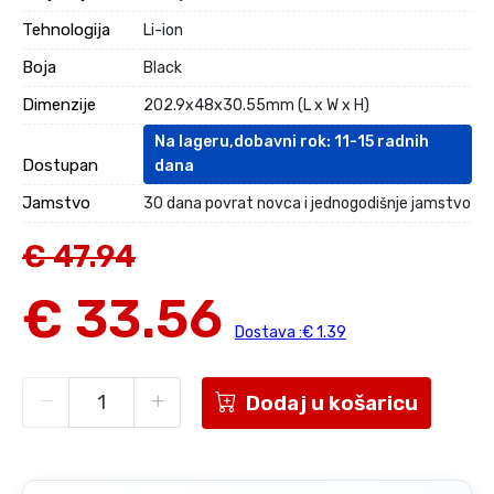
Tehnologija
Li-ion
Boja
Black
Dimenzije
202.9x48x30.55mm (L x W x H)
Na lageru,dobavni rok: 11-15 radnih
Dostupan
dana
Jamstvo
30 dana povrat novca i jednogodišnje jamstvo
€ 47.94
€ 33.56
Dostava :€ 1.39
Dodaj u košaricu