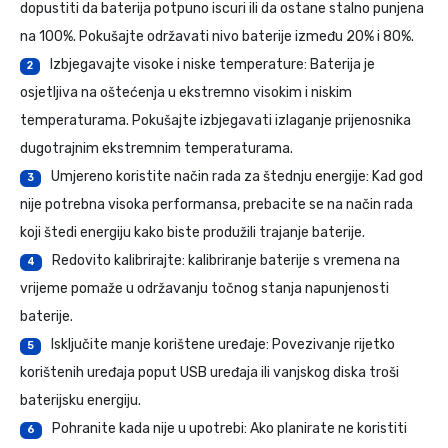
dopustiti da baterija potpuno iscuri ili da ostane stalno punjena
na 100%. Pokušajte održavati nivo baterije između 20% i 80%.
Izbjegavajte visoke i niske temperature: Baterija je
2
osjetljiva na oštećenja u ekstremno visokim i niskim
temperaturama. Pokušajte izbjegavati izlaganje prijenosnika
dugotrajnim ekstremnim temperaturama.
Umjereno koristite način rada za štednju energije: Kad god
3
nije potrebna visoka performansa, prebacite se na način rada
koji štedi energiju kako biste produžili trajanje baterije.
Redovito kalibrirajte: kalibriranje baterije s vremena na
4
vrijeme pomaže u održavanju točnog stanja napunjenosti
baterije.
Isključite manje korištene uređaje: Povezivanje rijetko
5
korištenih uređaja poput USB uređaja ili vanjskog diska troši
baterijsku energiju.
Pohranite kada nije u upotrebi: Ako planirate ne koristiti
6