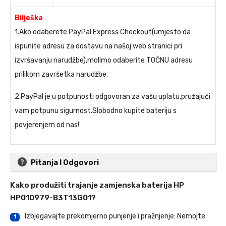
Bilješka
1.Ako odaberete PayPal Express Checkout(umjesto da
ispunite adresu za dostavu na našoj web stranici pri
izvršavanju narudžbe),molimo odaberite TOČNU adresu
prilikom završetka narudžbe.
2.PayPal je u potpunosti odgovoran za vašu uplatu,pružajući
vam potpunu sigurnost.Slobodno kupite bateriju s
povjerenjem od nas!
Pitanja I Odgovori
Kako produžiti trajanje
zamjenska baterija HP
HP010979-B3T13G01
?
Izbjegavajte prekomjerno punjenje i pražnjenje: Nemojte
1