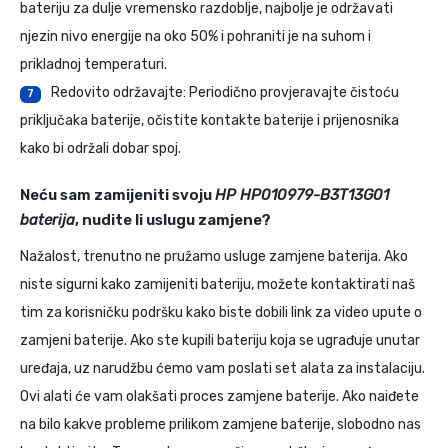
bateriju za dulje vremensko razdoblje, najbolje je održavati
njezin nivo energije na oko 50% i pohraniti je na suhom i
prikladnoj temperaturi.
Redovito održavajte: Periodično provjeravajte čistoću
7
priključaka baterije, očistite kontakte baterije i prijenosnika
kako bi održali dobar spoj.
Neću sam zamijeniti svoju
HP HP010979-B3T13G01
baterija
, nudite li uslugu zamjene?
Nažalost, trenutno ne pružamo usluge zamjene baterija. Ako
niste sigurni kako zamijeniti bateriju, možete kontaktirati naš
tim za korisničku podršku kako biste dobili link za video upute o
zamjeni baterije. Ako ste kupili bateriju koja se ugrađuje unutar
uređaja, uz narudžbu ćemo vam poslati set alata za instalaciju.
Ovi alati će vam olakšati proces zamjene baterije. Ako naiđete
na bilo kakve probleme prilikom zamjene baterije, slobodno nas