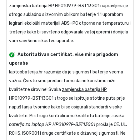
zamjenska baterija HP HP010979-B3T13G01
napravljena je
strogo sukladno s izvornim oblikom baterije 1:1 uporabom
legirani ekološki materijali ABS+PC otporne na temperaturu i
trošenje kako bi savršeno odgovarala vašoj opremi i donijela
vam savršeno iskustvo uporabe.
Autoritativan certifikat, više mira prigodom
uporabe
laptopbaterija.hr razumije da je sigurnost baterije veoma
važna. Čvrsto smo predani tomu da ne koristimo niže
kvalitetne sirovine! Svaka
zamjenska baterija HP
HP010979-B3T13G01
strogo se ispituje stotine puta prije
napuštanja tvornice kako bi se osigurali standardi visoke
kvalitete. Mi strogo kontroliramo kvalitetu baterije, svaka
baterija za laptop HP HP010979-B3T13G01
prošla je CE, UL,
ROHS, ISO9001 i druge certifikate o državnoj sigurnosti. Ne