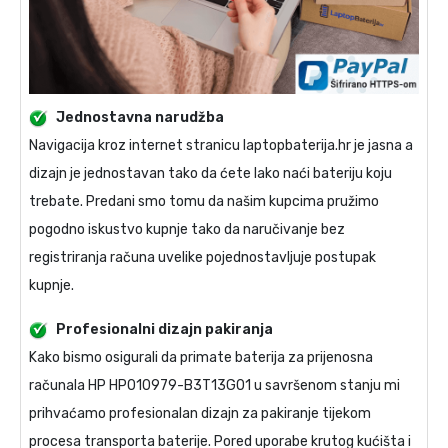
Jednostavna narudžba
Navigacija kroz internet stranicu laptopbaterija.hr je jasna a
dizajn je jednostavan tako da ćete lako naći bateriju koju
trebate. Predani smo tomu da našim kupcima pružimo
pogodno iskustvo kupnje tako da naručivanje bez
registriranja računa uvelike pojednostavljuje postupak
kupnje.
Profesionalni dizajn pakiranja
Kako bismo osigurali da primate
baterija za prijenosna
računala HP HP010979-B3T13G01
u savršenom stanju mi
prihvaćamo profesionalan dizajn za pakiranje tijekom
procesa transporta baterije. Pored uporabe krutog kućišta i