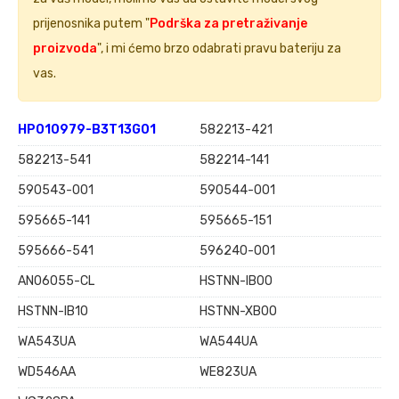
prijenosnika putem "
Podrška za pretraživanje
proizvoda
", i mi ćemo brzo odabrati pravu bateriju za
vas.
HP010979-B3T13G01
582213-421
582213-541
582214-141
590543-001
590544-001
595665-141
595665-151
595666-541
596240-001
AN06055-CL
HSTNN-IB0O
HSTNN-IB1O
HSTNN-XB0O
WA543UA
WA544UA
WD546AA
WE823UA