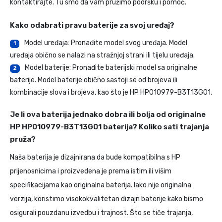
kontaktirajte. Tu smo da vam pružimo podršku i pomoć.
Kako odabrati pravu baterije za svoj uređaj?
Model uređaja: Pronađite model svog uređaja. Model
1
uređaja obično se nalazi na stražnjoj strani ili tijelu uređaja.
Model baterije: Pronađite baterijski model sa originalne
2
baterije. Model baterije obično sastoji se od brojeva ili
kombinacije slova i brojeva, kao što je HP HP010979-B3T13G01.
Je li ova baterija jednako dobra ili bolja od originalne
HP HP010979-B3T13G01 baterija? Koliko sati trajanja
pruža?
Naša baterija je dizajnirana da bude kompatibilna s HP
prijenosnicima i proizvedena je prema istim ili višim
specifikacijama kao originalna baterija. Iako nije originalna
verzija, koristimo visokokvalitetan dizajn baterije kako bismo
osigurali pouzdanu izvedbu i trajnost. Što se tiče trajanja,