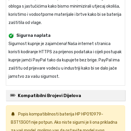
obloga s jastučićima kako bismo minimizirali utjecaj okoliša,
koristimo i vodootporne materijale i brtve kako bi se baterija
zaštitila od vlage.
Sigurna naplata
Sigurnost kupnje je zajamčena! Naša internet stranica
koristi kodiranje HTTPS za prijenos podataka i cijeli postupak
kupnje jamči PayPal tako da kupujete bez brige. PayPal ima
zaštitu od prijevare vodeću u industriji kako bi se dalo jače
jamstvo za vašu sigurnost.
Kompatibilni Brojevi Dijelova
Popis kompatibilnosti
baterija HP HP010979-
B3T13G01
nije potpun. Ako niste sigurni je li ona prikladna
za vaš model, molimo vas da ostavite model svog