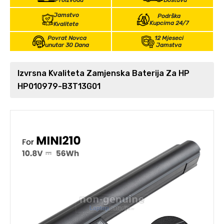
Proizvoda
Dostava
Jamstvo
Podrška
Kupcima 24/7
Kvalitete
Povrat Novca
12 Mjeseci
unutar 30 Dana
Jamstva
Izvrsna Kvaliteta Zamjenska Baterija Za HP
HP010979-B3T13G01