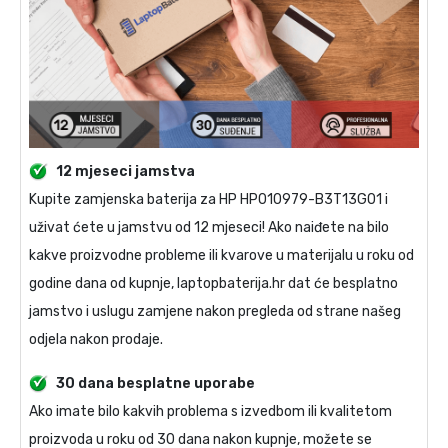
12 mjeseci jamstva
Kupite
zamjenska baterija za HP HP010979-B3T13G01
i
uživat ćete u jamstvu od 12 mjeseci! Ako naiđete na bilo
kakve proizvodne probleme ili kvarove u materijalu u roku od
godine dana od kupnje, laptopbaterija.hr dat će besplatno
jamstvo i uslugu zamjene nakon pregleda od strane našeg
odjela nakon prodaje.
30 dana besplatne uporabe
Ako imate bilo kakvih problema s izvedbom ili kvalitetom
proizvoda u roku od 30 dana nakon kupnje, možete se