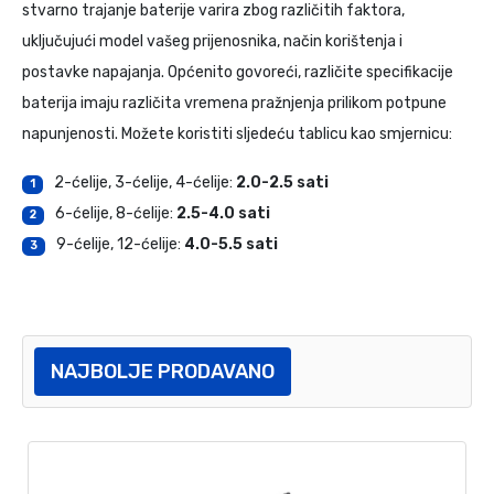
stvarno trajanje baterije varira zbog različitih faktora,
uključujući model vašeg prijenosnika, način korištenja i
postavke napajanja. Općenito govoreći, različite specifikacije
baterija imaju različita vremena pražnjenja prilikom potpune
napunjenosti. Možete koristiti sljedeću tablicu kao smjernicu:
2-ćelije, 3-ćelije, 4-ćelije:
2.0-2.5 sati
1
6-ćelije, 8-ćelije:
2.5-4.0 sati
2
9-ćelije, 12-ćelije:
4.0-5.5 sati
3
NAJBOLJE PRODAVANO