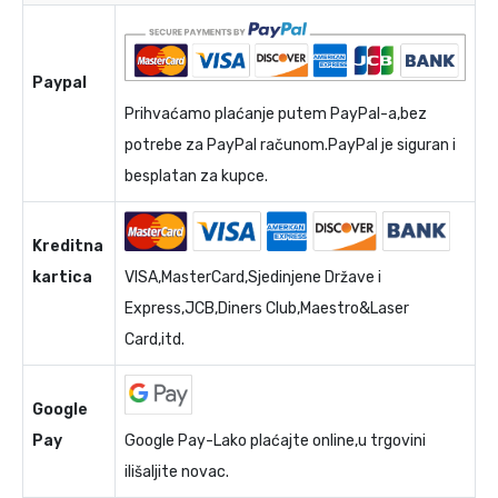
Paypal
Prihvaćamo plaćanje putem PayPal-a,bez
potrebe za PayPal računom.PayPal je siguran i
besplatan za kupce.
Kreditna
kartica
VISA,MasterCard,Sjedinjene Države i
Express,JCB,Diners Club,Maestro&Laser
Card,itd.
Google
Pay
Google Pay-Lako plaćajte online,u trgovini
ilišaljite novac.