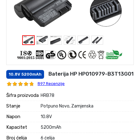
Baterija HP HP010979-B3T13G01
10.8V 5200mAh
897 Recenzije
Šifra proizvoda
HRB78
Stanje
Potpuno Novo, Zamjenska
Napon
10.8V
Kapacitet
5200mAh
Broj ćelija
6 ćelija