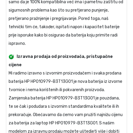
samo da je 100% kompatibilna već ima i pametnu zaštitu od
sigurnosnih problema kao što su pretjerano punjenje,
pretjerano pražnjenje i pregrijavanje. Pored toga, naš
tehnički tim će, također, ispitati napon i kapacitet baterije
prije isporuke kako bi osigurao da baterija koju primite radi
ispravno.
Izravna prodaja od proizvođača, pristupačne
cijene
Mi radimo izravno s izvornim proizvođačem i svaka prodana
baterija HP HP010979-B3T13G01
je nova baterija iz izvorne
tvornice i nema korištenih ili pokvarenih proizvoda.
Zamjenska baterija HP HP010979-B3T13G01
je pouzdana,
te se čak i podudara s izvornim standardima kvalitete ili ih
prekoračuje. Obećavamo da ćemo vam pružiti najnižu cijenu
za
baterija za laptop HP HP010979-B3T13G01
. S našim
modelom za izravnu prodaju možete uštedjeti više i dobiti