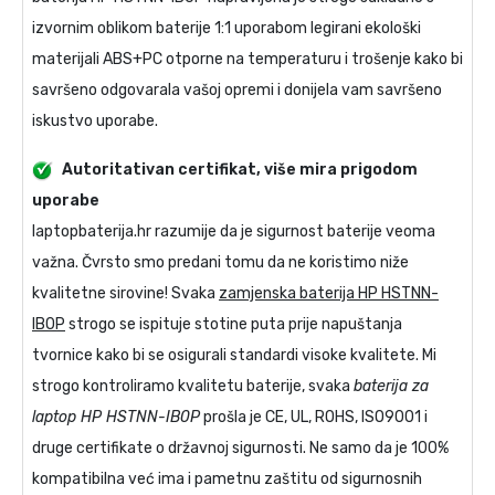
izvornim oblikom baterije 1:1 uporabom legirani ekološki
materijali ABS+PC otporne na temperaturu i trošenje kako bi
savršeno odgovarala vašoj opremi i donijela vam savršeno
iskustvo uporabe.
Autoritativan certifikat, više mira prigodom
uporabe
laptopbaterija.hr razumije da je sigurnost baterije veoma
važna. Čvrsto smo predani tomu da ne koristimo niže
kvalitetne sirovine! Svaka
zamjenska baterija HP HSTNN-
IB0P
strogo se ispituje stotine puta prije napuštanja
tvornice kako bi se osigurali standardi visoke kvalitete. Mi
strogo kontroliramo kvalitetu baterije, svaka
baterija za
laptop HP HSTNN-IB0P
prošla je CE, UL, ROHS, ISO9001 i
druge certifikate o državnoj sigurnosti. Ne samo da je 100%
kompatibilna već ima i pametnu zaštitu od sigurnosnih