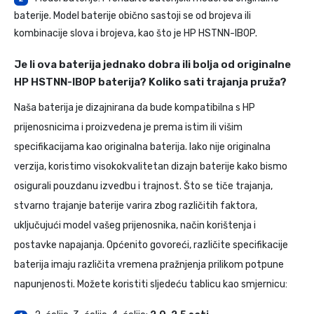
baterije. Model baterije obično sastoji se od brojeva ili
kombinacije slova i brojeva, kao što je HP HSTNN-IB0P.
Je li ova baterija jednako dobra ili bolja od originalne
HP HSTNN-IB0P baterija? Koliko sati trajanja pruža?
Naša baterija je dizajnirana da bude kompatibilna s HP
prijenosnicima i proizvedena je prema istim ili višim
specifikacijama kao originalna baterija. Iako nije originalna
verzija, koristimo visokokvalitetan dizajn baterije kako bismo
osigurali pouzdanu izvedbu i trajnost. Što se tiče trajanja,
stvarno trajanje baterije varira zbog različitih faktora,
uključujući model vašeg prijenosnika, način korištenja i
postavke napajanja. Općenito govoreći, različite specifikacije
baterija imaju različita vremena pražnjenja prilikom potpune
napunjenosti. Možete koristiti sljedeću tablicu kao smjernicu: