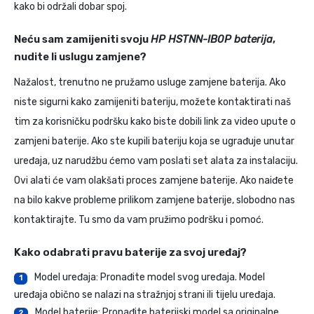
kako bi održali dobar spoj.
Neću sam zamijeniti svoju
HP HSTNN-IB0P baterija
,
nudite li uslugu zamjene?
Nažalost, trenutno ne pružamo usluge zamjene baterija. Ako
niste sigurni kako zamijeniti bateriju, možete kontaktirati naš
tim za korisničku podršku kako biste dobili link za video upute o
zamjeni baterije. Ako ste kupili bateriju koja se ugrađuje unutar
uređaja, uz narudžbu ćemo vam poslati set alata za instalaciju.
Ovi alati će vam olakšati proces zamjene baterije. Ako naiđete
na bilo kakve probleme prilikom zamjene baterije, slobodno nas
kontaktirajte. Tu smo da vam pružimo podršku i pomoć.
Kako odabrati pravu baterije za svoj uređaj?
Model uređaja: Pronađite model svog uređaja. Model
1
uređaja obično se nalazi na stražnjoj strani ili tijelu uređaja.
Model baterije: Pronađite baterijski model sa originalne
2