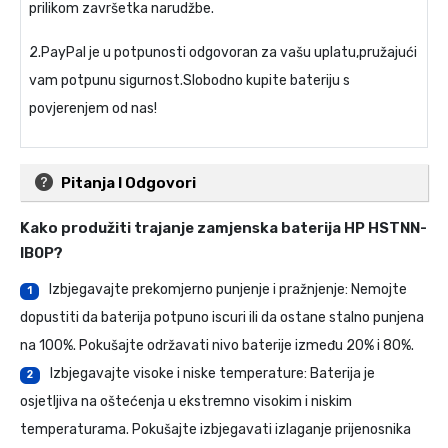
prilikom završetka narudžbe.
2.PayPal je u potpunosti odgovoran za vašu uplatu,pružajući
vam potpunu sigurnost.Slobodno kupite bateriju s
povjerenjem od nas!
Pitanja I Odgovori
Kako produžiti trajanje
zamjenska baterija HP HSTNN-
IB0P
?
Izbjegavajte prekomjerno punjenje i pražnjenje: Nemojte
1
dopustiti da baterija potpuno iscuri ili da ostane stalno punjena
na 100%. Pokušajte održavati nivo baterije između 20% i 80%.
Izbjegavajte visoke i niske temperature: Baterija je
2
osjetljiva na oštećenja u ekstremno visokim i niskim
temperaturama. Pokušajte izbjegavati izlaganje prijenosnika