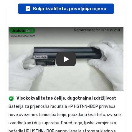
Bolja kvaliteta, povoljnija cijena
Play
Visokokvalitetne ćelije, dugotrajna izdržljivost
Baterija za prijenosna računala
HP HSTNN-IB0P
prihvaća
nove uvezene stanice baterije, pouzdanu kvalitetu, izvrsne
izvedbe kao i dulju uporabu. Pored toga, ljuska
zamjenska
baterija HP HSTNN-IB0P
napravljena je strogo sukladno s