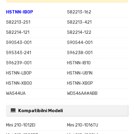
HSTNN-IB0P
582213-162
582213-251
582213-421
582214-121
582214-122
590543-001
590544-001
595343-241
596238-001
596239-001
HSTNN-IB1O
HSTNN-LB0P
HSTNN-UB1N
HSTNN-XB0O
HSTNN-XB0P
WA544UA
WD546AA#ABB
Kompatibilni Modeli
Mini 210-1012EI
Mini 210-1016TU