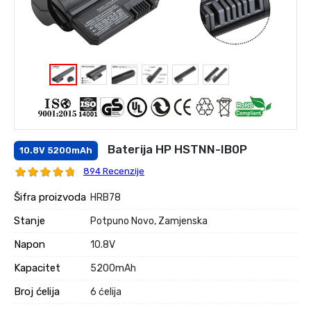
Baterija HP HSTNN-IB0P
10.8V 5200mAh
894 Recenzije
Šifra proizvoda
HRB78
Stanje
Potpuno Novo, Zamjenska
Napon
10.8V
Kapacitet
5200mAh
Broj ćelija
6 ćelija