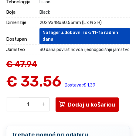
Tehnologija
Li-ion
Boja
Black
Dimenzije
202.9x48x30.55mm (L x W x H)
Na lageru,dobavni rok: 11-15 radnih
Dostupan
dana
Jamstvo
30 dana povrat novca i jednogodišnje jamstvo
€ 47.94
€ 33.56
Dostava :€ 1.39
Dodaj u košaricu
Trebate pomoć pri odabiru