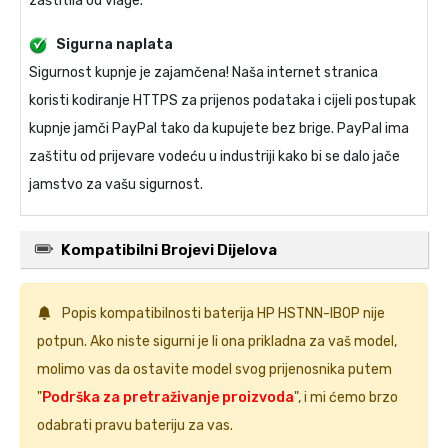
zaštitila od vlage.
Sigurna naplata
Sigurnost kupnje je zajamčena! Naša internet stranica
koristi kodiranje HTTPS za prijenos podataka i cijeli postupak
kupnje jamči PayPal tako da kupujete bez brige. PayPal ima
zaštitu od prijevare vodeću u industriji kako bi se dalo jače
jamstvo za vašu sigurnost.
Kompatibilni Brojevi Dijelova
Popis kompatibilnosti
baterija HP HSTNN-IB0P
nije
potpun. Ako niste sigurni je li ona prikladna za vaš model,
molimo vas da ostavite model svog prijenosnika putem
"
Podrška za pretraživanje proizvoda
", i mi ćemo brzo
odabrati pravu bateriju za vas.