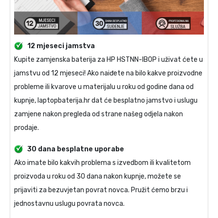
12 mjeseci jamstva
Kupite
zamjenska baterija za HP HSTNN-IB0P
i uživat ćete u
jamstvu od 12 mjeseci! Ako naiđete na bilo kakve proizvodne
probleme ili kvarove u materijalu u roku od godine dana od
kupnje, laptopbaterija.hr dat će besplatno jamstvo i uslugu
zamjene nakon pregleda od strane našeg odjela nakon
prodaje.
30 dana besplatne uporabe
Ako imate bilo kakvih problema s izvedbom ili kvalitetom
proizvoda u roku od 30 dana nakon kupnje, možete se
prijaviti za bezuvjetan povrat novca. Pružit ćemo brzu i
jednostavnu uslugu povrata novca.