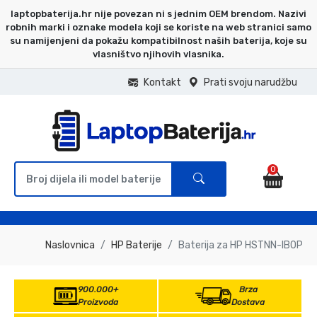
laptopbaterija.hr nije povezan ni s jednim OEM brendom. Nazivi
robnih marki i oznake modela koji se koriste na web stranici samo
su namijenjeni da pokažu kompatibilnost naših baterija, koje su
vlasništvo njihovih vlasnika.
Kontakt
Prati svoju narudžbu
0
Naslovnica
HP Baterije
Baterija za HP HSTNN-IB0P
900.000+
Brza
Proizvoda
Dostava