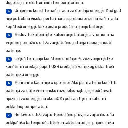
dugotrajnim ekstremnim temperaturama.
Umjereno koristite način rada za štednju energije: Kad god
3
nije potrebna visoka performansa, prebacite se na način rada
koji štedi energiju kako biste produžili trajanje baterije.
Redovito kalibrirajte: kalibriranje baterije s vremena na
4
vrijeme pomaže u održavanju točnog stanja napunjenosti
baterije.
Isključite manje korištene uređaje: Povezivanje rijetko
5
korištenih uređaja poput USB uređaja ili vanjskog diska troši
baterijsku energiju.
Pohranite kada nije u upotrebi: Ako planirate ne koristiti
6
bateriju za dulje vremensko razdoblje, najbolje je održavati
njezin nivo energije na oko 50% i pohraniti je na suhom i
prikladnoj temperaturi.
Redovito održavajte: Periodično provjeravajte čistoću
7
priključaka baterije, očistite kontakte baterije i prijenosnika