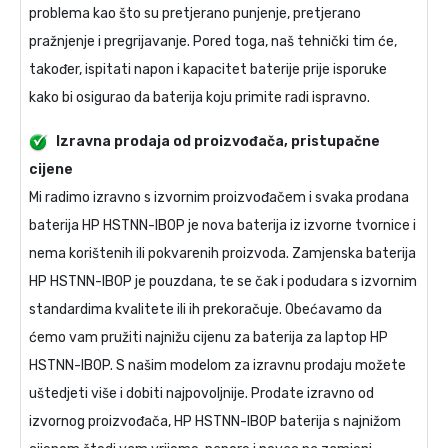
problema kao što su pretjerano punjenje, pretjerano
pražnjenje i pregrijavanje. Pored toga, naš tehnički tim će,
također, ispitati napon i kapacitet baterije prije isporuke
kako bi osigurao da baterija koju primite radi ispravno.
Izravna prodaja od proizvođača, pristupačne
cijene
Mi radimo izravno s izvornim proizvođačem i svaka prodana
baterija HP HSTNN-IB0P
je nova baterija iz izvorne tvornice i
nema korištenih ili pokvarenih proizvoda.
Zamjenska baterija
HP HSTNN-IB0P
je pouzdana, te se čak i podudara s izvornim
standardima kvalitete ili ih prekoračuje. Obećavamo da
ćemo vam pružiti najnižu cijenu za
baterija za laptop HP
HSTNN-IB0P
. S našim modelom za izravnu prodaju možete
uštedjeti više i dobiti najpovoljnije. Prodate izravno od
izvornog proizvođača,
HP HSTNN-IB0P baterija
s najnižom