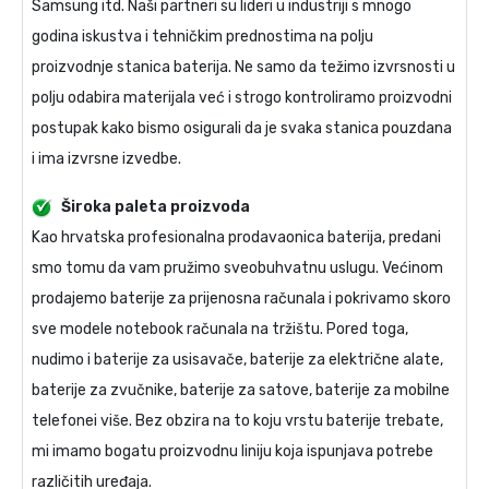
Samsung itd. Naši partneri su lideri u industriji s mnogo
godina iskustva i tehničkim prednostima na polju
proizvodnje stanica baterija. Ne samo da težimo izvrsnosti u
polju odabira materijala već i strogo kontroliramo proizvodni
postupak kako bismo osigurali da je svaka stanica pouzdana
i ima izvrsne izvedbe.
Široka paleta proizvoda
Kao hrvatska profesionalna prodavaonica baterija, predani
smo tomu da vam pružimo sveobuhvatnu uslugu. Većinom
prodajemo baterije za prijenosna računala i pokrivamo skoro
sve modele notebook računala na tržištu. Pored toga,
nudimo i baterije za usisavače, baterije za električne alate,
baterije za zvučnike, baterije za satove, baterije za mobilne
telefonei više. Bez obzira na to koju vrstu baterije trebate,
mi imamo bogatu proizvodnu liniju koja ispunjava potrebe
različitih uređaja.