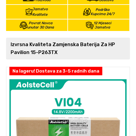
Proizvoda
Dostava
Jamstvo
Podrška
Kupcima 24/7
Kvalitete
Povrat Novca
12 Mjeseci
unutar 30 Dana
Jamstva
Izvrsna Kvaliteta Zamjenska Baterija Za HP
Pavilion 15-P263TX
Na lageru! Dostava za 3-5 radnih dana