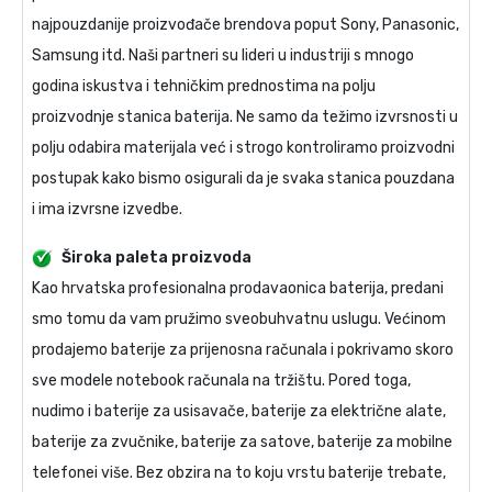
najpouzdanije proizvođače brendova poput Sony, Panasonic,
Samsung itd. Naši partneri su lideri u industriji s mnogo
godina iskustva i tehničkim prednostima na polju
proizvodnje stanica baterija. Ne samo da težimo izvrsnosti u
polju odabira materijala već i strogo kontroliramo proizvodni
postupak kako bismo osigurali da je svaka stanica pouzdana
i ima izvrsne izvedbe.
Široka paleta proizvoda
Kao hrvatska profesionalna prodavaonica baterija, predani
smo tomu da vam pružimo sveobuhvatnu uslugu. Većinom
prodajemo baterije za prijenosna računala i pokrivamo skoro
sve modele notebook računala na tržištu. Pored toga,
nudimo i baterije za usisavače, baterije za električne alate,
baterije za zvučnike, baterije za satove, baterije za mobilne
telefonei više. Bez obzira na to koju vrstu baterije trebate,