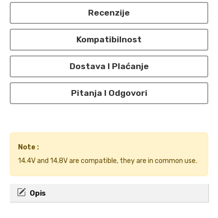
Recenzije
Kompatibilnost
Dostava I Plaćanje
Pitanja I Odgovori
Note :
14.4V and 14.8V are compatible, they are in common use.
Opis