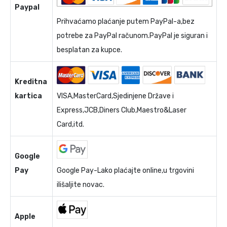
Paypal
Prihvaćamo plaćanje putem PayPal-a,bez
potrebe za PayPal računom.PayPal je siguran i
besplatan za kupce.
Kreditna
kartica
VISA,MasterCard,Sjedinjene Države i
Express,JCB,Diners Club,Maestro&Laser
Card,itd.
Google
Pay
Google Pay-Lako plaćajte online,u trgovini
ilišaljite novac.
Apple