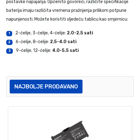
postavke napajanja. Općenito govoreći, različite specifikacije
baterija imaju različita vremena pražnjenja prilikom potpune
napunjenosti. Možete koristiti sljedeću tablicu kao smjernicu:
2-ćelije, 3-ćelije, 4-ćelije:
2.0-2.5 sati
1
6-ćelije, 8-ćelije:
2.5-4.0 sati
2
9-ćelije, 12-ćelije:
4.0-5.5 sati
3
NAJBOLJE PRODAVANO