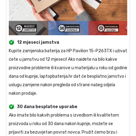
12 mjeseci jamstva
Kupite
zamjenska baterija za HP Pavilion 15-P263TX
i uživat
ćete u jamstvu od 12 mjeseci! Ako naiđete na bilo kakve
proizvodne probleme ili kvarove u materijalu u roku od godine
dana od kupnje, laptopbaterija.hr dat će besplatno jamstvo i
uslugu zamjene nakon pregleda od strane našeg odjela
nakon prodaje.
30 dana besplatne uporabe
Ako imate bilo kakvih problema s izvedbom ili kvalitetom
proizvoda u roku od 30 dana nakon kupnje, možete se
prijaviti za bezuvjetan povrat novca. Pružit ćemo brzu i