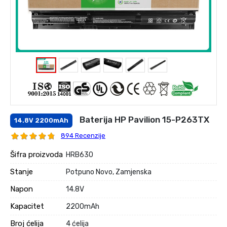
Baterija HP Pavilion 15-P263TX
14.8V 2200mAh
894 Recenzije
Šifra proizvoda
HRB630
Stanje
Potpuno Novo, Zamjenska
Napon
14.8V
Kapacitet
2200mAh
Broj ćelija
4 ćelija