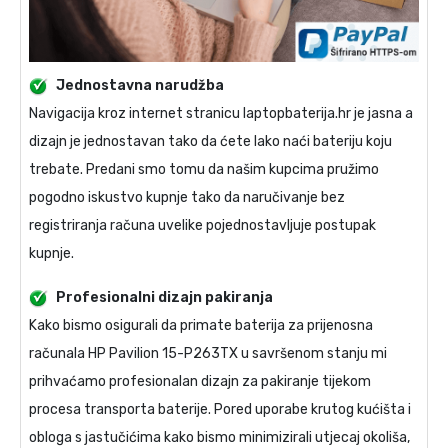
Jednostavna narudžba
Navigacija kroz internet stranicu laptopbaterija.hr je jasna a
dizajn je jednostavan tako da ćete lako naći bateriju koju
trebate. Predani smo tomu da našim kupcima pružimo
pogodno iskustvo kupnje tako da naručivanje bez
registriranja računa uvelike pojednostavljuje postupak
kupnje.
Profesionalni dizajn pakiranja
Kako bismo osigurali da primate
baterija za prijenosna
računala HP Pavilion 15-P263TX
u savršenom stanju mi
prihvaćamo profesionalan dizajn za pakiranje tijekom
procesa transporta baterije. Pored uporabe krutog kućišta i
obloga s jastučićima kako bismo minimizirali utjecaj okoliša,