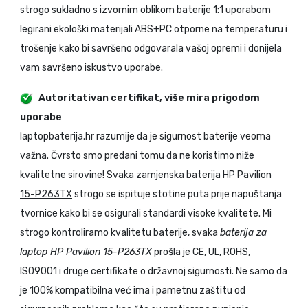
strogo sukladno s izvornim oblikom baterije 1:1 uporabom
legirani ekološki materijali ABS+PC otporne na temperaturu i
trošenje kako bi savršeno odgovarala vašoj opremi i donijela
vam savršeno iskustvo uporabe.
Autoritativan certifikat, više mira prigodom
uporabe
laptopbaterija.hr razumije da je sigurnost baterije veoma
važna. Čvrsto smo predani tomu da ne koristimo niže
kvalitetne sirovine! Svaka
zamjenska baterija HP Pavilion
15-P263TX
strogo se ispituje stotine puta prije napuštanja
tvornice kako bi se osigurali standardi visoke kvalitete. Mi
strogo kontroliramo kvalitetu baterije, svaka
baterija za
laptop HP Pavilion 15-P263TX
prošla je CE, UL, ROHS,
ISO9001 i druge certifikate o državnoj sigurnosti. Ne samo da
je 100% kompatibilna već ima i pametnu zaštitu od