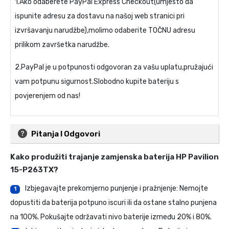
1.Ako odaberete PayPal Express Checkout(umjesto da
ispunite adresu za dostavu na našoj web stranici pri
izvršavanju narudžbe),molimo odaberite TOČNU adresu
prilikom završetka narudžbe.
2.PayPal je u potpunosti odgovoran za vašu uplatu,pružajući
vam potpunu sigurnost.Slobodno kupite bateriju s
povjerenjem od nas!
Pitanja I Odgovori
Kako produžiti trajanje
zamjenska baterija HP Pavilion
15-P263TX
?
Izbjegavajte prekomjerno punjenje i pražnjenje: Nemojte
1
dopustiti da baterija potpuno iscuri ili da ostane stalno punjena
na 100%. Pokušajte održavati nivo baterije između 20% i 80%.