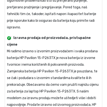
sigurnosnih problema kao što su pretjerano punjenje,
pretjerano pražnjenje i pregrijavanje. Pored toga, naš
tehnički tim će, također, ispitati napon i kapacitet baterije
prije isporuke kako bi osigurao da baterija koju primite radi
ispravno.
Izravna prodaja od proizvođača, pristupačne
cijene
Mi radimo izravno s izvornim proizvođačem i svaka prodana
baterija HP Pavilion 15-P263TX
je nova baterija iz izvorne
tvornice i nema korištenih ili pokvarenih proizvoda.
Zamjenska baterija HP Pavilion 15-P263TX
je pouzdana, te
se čak i podudara s izvornim standardima kvalitete ili ih
prekoračuje. Obećavamo da ćemo vam pružiti najnižu cijenu
za
baterija za laptop HP Pavilion 15-P263TX
. S našim
modelom za izravnu prodaju možete uštedjeti više i dobiti
najpovoljnije. Prodate izravno od izvornog proizvođača,
HP