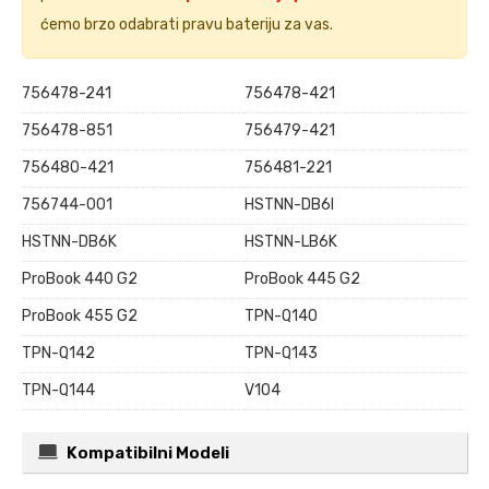
ćemo brzo odabrati pravu bateriju za vas.
756478-241
756478-421
756478-851
756479-421
756480-421
756481-221
756744-001
HSTNN-DB6I
HSTNN-DB6K
HSTNN-LB6K
ProBook 440 G2
ProBook 445 G2
ProBook 455 G2
TPN-Q140
TPN-Q142
TPN-Q143
TPN-Q144
V104
Kompatibilni Modeli