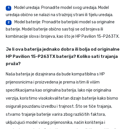
Model uređaja: Pronađite model svog uređaja. Model
1
uređaja obično se nalazi na stražnjoj strani ili tijelu uređaja.
Model baterije: Pronađite baterijski model sa originalne
2
baterije. Model baterije obično sastoji se od brojeva ili
kombinacije slova i brojeva, kao što je HP Pavilion 15-P263TX.
Je li ova baterija jednako dobra ili bolja od originalne
HP Pavilion 15-P263TX baterija? Koliko sati trajanja
pruža?
Naša baterija je dizajnirana da bude kompatibilna s HP
prijenosnicima i proizvedena je prema istim ili višim
specifikacijama kao originalna baterija. Iako nije originalna
verzija, koristimo visokokvalitetan dizajn baterije kako bismo
osigurali pouzdanu izvedbu i trajnost. Što se tiče trajanja,
stvarno trajanje baterije varira zbog različitih faktora,
uključujući model vašeg prijenosnika, način korištenja i