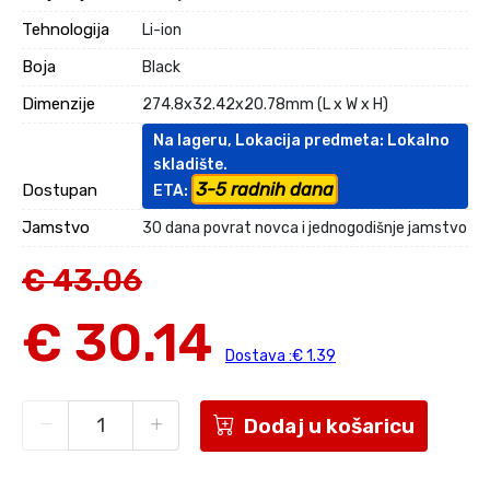
Tehnologija
Li-ion
Boja
Black
Dimenzije
274.8x32.42x20.78mm (L x W x H)
Na lageru, Lokacija predmeta: Lokalno
skladište.
3-5 radnih dana
Dostupan
ETA:
Jamstvo
30 dana povrat novca i jednogodišnje jamstvo
€ 43.06
€ 30.14
Dostava :€ 1.39
Dodaj u košaricu