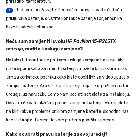
prikladnoj temperaturi.
Redovito održavajte: Periodično provjeravajte čistoću
7
priključaka baterije, očistite kontakte baterije i prijenosnika
kako bi održali dobar spoj.
Neću sam zamijeniti svoju
HP Pavilion 15-P263TX
baterija
, nudite li uslugu zamjene?
Nažalost, trenutno ne pružamo usluge zamjene baterija. Ako
niste sigurni kako zamijeniti bateriju, možete kontaktirati naš
tim za korisničku podršku kako biste dobili link za video upute o
zamjeni baterije. Ako ste kupili bateriju koja se ugrađuje unutar
uređaja, uz narudžbu ćemo vam poslati set alata za instalaciju.
Ovi alati će vam olakšati proces zamjene baterije. Ako naiđete
na bilo kakve probleme prilikom zamjene baterije, slobodno nas
kontaktirajte. Tu smo da vam pružimo podršku i pomoć.
Kako odabrati pravu baterije za svoj uređaj?