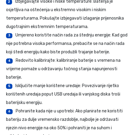
Izbjegavajte visoke i niske temperature: Baterija je
2
osjetljiva na oštećenja u ekstremno visokim i niskim
temperaturama. Pokušajte izbjegavati izlaganje prijenosnika
dugotrajnim ekstremnim temperaturama.
Umjereno koristite način rada za štednju energije: Kad god
3
nije potrebna visoka performansa, prebacite se na način rada
koji štedi energiju kako biste produžili trajanje baterije.
Redovito kalibrirajte: kalibriranje baterije s vremena na
4
vrijeme pomaže u održavanju točnog stanja napunjenosti
baterije.
Isključite manje korištene uređaje: Povezivanje rijetko
5
korištenih uređaja poput USB uređaja ili vanjskog diska troši
baterijsku energiju.
Pohranite kada nije u upotrebi: Ako planirate ne koristiti
6
bateriju za dulje vremensko razdoblje, najbolje je održavati
njezin nivo energije na oko 50% i pohraniti je na suhom i