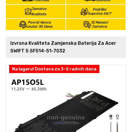
Proizvoda
Dostava
Jamstvo
Podrška
Kupcima 24/7
Kvalitete
Povrat Novca
12 Mjeseci
unutar 30 Dana
Jamstva
Izvrsna Kvaliteta Zamjenska Baterija Za Acer
SWIFT 5 SF514-51-7032
Na lageru! Dostava za 3-5 radnih dana