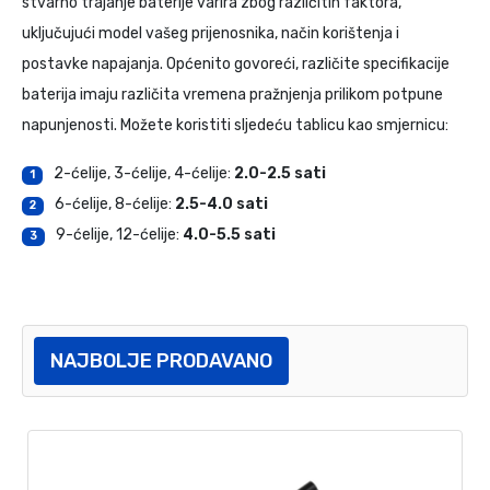
stvarno trajanje baterije varira zbog različitih faktora,
uključujući model vašeg prijenosnika, način korištenja i
postavke napajanja. Općenito govoreći, različite specifikacije
baterija imaju različita vremena pražnjenja prilikom potpune
napunjenosti. Možete koristiti sljedeću tablicu kao smjernicu:
2-ćelije, 3-ćelije, 4-ćelije:
2.0-2.5 sati
1
6-ćelije, 8-ćelije:
2.5-4.0 sati
2
9-ćelije, 12-ćelije:
4.0-5.5 sati
3
NAJBOLJE PRODAVANO