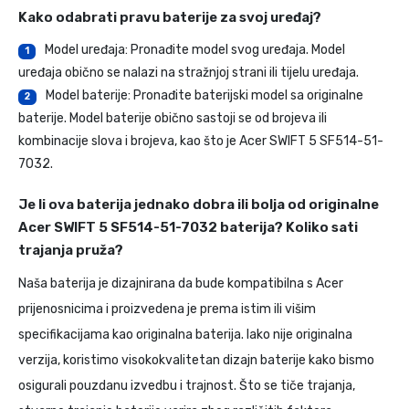
Kako odabrati pravu baterije za svoj uređaj?
Model uređaja: Pronađite model svog uređaja. Model
1
uređaja obično se nalazi na stražnjoj strani ili tijelu uređaja.
Model baterije: Pronađite baterijski model sa originalne
2
baterije. Model baterije obično sastoji se od brojeva ili
kombinacije slova i brojeva, kao što je Acer SWIFT 5 SF514-51-
7032.
Je li ova baterija jednako dobra ili bolja od originalne
Acer SWIFT 5 SF514-51-7032 baterija? Koliko sati
trajanja pruža?
Naša baterija je dizajnirana da bude kompatibilna s Acer
prijenosnicima i proizvedena je prema istim ili višim
specifikacijama kao originalna baterija. Iako nije originalna
verzija, koristimo visokokvalitetan dizajn baterije kako bismo
osigurali pouzdanu izvedbu i trajnost. Što se tiče trajanja,