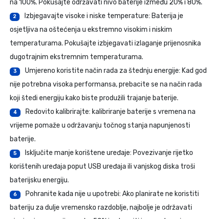
na 100%. Pokušajte održavati nivo baterije između 20% i 80%.
Izbjegavajte visoke i niske temperature: Baterija je
2
osjetljiva na oštećenja u ekstremno visokim i niskim
temperaturama. Pokušajte izbjegavati izlaganje prijenosnika
dugotrajnim ekstremnim temperaturama.
Umjereno koristite način rada za štednju energije: Kad god
3
nije potrebna visoka performansa, prebacite se na način rada
koji štedi energiju kako biste produžili trajanje baterije.
Redovito kalibrirajte: kalibriranje baterije s vremena na
4
vrijeme pomaže u održavanju točnog stanja napunjenosti
baterije.
Isključite manje korištene uređaje: Povezivanje rijetko
5
korištenih uređaja poput USB uređaja ili vanjskog diska troši
baterijsku energiju.
Pohranite kada nije u upotrebi: Ako planirate ne koristiti
6
bateriju za dulje vremensko razdoblje, najbolje je održavati