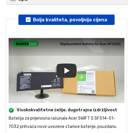
Bolja kvaliteta, povoljnija cijena
Play
Visokokvalitetne ćelije, dugotrajna izdržljivost
Baterija za prijenosna računala
Acer SWIFT 5 SF514-51-
7032
prihvaća nove uvezene stanice baterije, pouzdanu