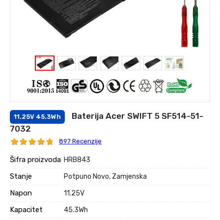
Baterija Acer SWIFT 5 SF514-51-
11.25V 45.3Wh
7032
897 Recenzije
Šifra proizvoda
HRB843
Stanje
Potpuno Novo, Zamjenska
Napon
11.25V
Kapacitet
45.3Wh