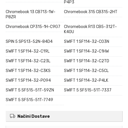
P4P3
Chromebook 13 CB713-1W-
Chromebook 315 CB315-2HT
P8ZR
Chromebook CP315-1H-C9G7
Chromebook R13 CB5-312T-
K40U
SPIN 5 SP513-52N-84D4
SWIFT 1 SF114-32-C03N
SWIFT 1 SF114-32-C19L
SWIFT 1 SF114-32-C1HW
SWIFT 1 SF114-32-C23L
SWIFT 1 SF114-32-C2TD
SWIFT 1 SF114-32-C3KS
SWIFT 1 SF114-32-C5CL
SWIFT 1 SF114-32-P094
SWIFT 1 SF114-32-P4LK
SWIFT 5 SF515-51T-59ZN
SWIFT 5 SF515-51T-7337
SWIFT 5 SF515-51T-7749
Načini Dostave