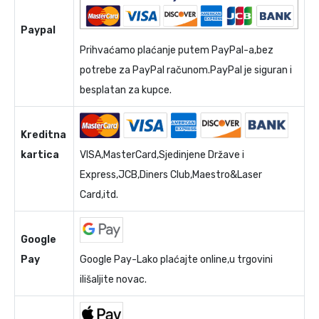
Paypal
Prihvaćamo plaćanje putem PayPal-a,bez
potrebe za PayPal računom.PayPal je siguran i
besplatan za kupce.
Kreditna
kartica
VISA,MasterCard,Sjedinjene Države i
Express,JCB,Diners Club,Maestro&Laser
Card,itd.
Google
Pay
Google Pay-Lako plaćajte online,u trgovini
ilišaljite novac.