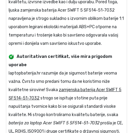
kvalitetu, izvrsne izvedbe kao i dulju uporabu. Pored toga,
ljuska
zamjenska baterija Acer SWIFT 5 SF514-51-7032
napravljena je strogo sukladno s izvornim oblikom baterije 1:1
uporabom legirani ekološki materijali ABS+PC otporne na
temperaturu i trošenje kako bi savršeno odgovarala vašoj
opremi i donijela vam savršeno iskustvo uporabe.
Autoritativan certifikat, više mira prigodom
uporabe
laptopbaterija.hr razumije da je sigurnost baterije veoma
važna. Čvrsto smo predani tomu da ne koristimo niže
kvalitetne sirovine! Svaka
zamjenska baterija Acer SWIFT 5
SF514-51-7032
strogo se ispituje stotine puta prije
napuštanja tvornice kako bi se osigurali standardi visoke
kvalitete. Mi strogo kontroliramo kvalitetu baterije, svaka
baterija za laptop Acer SWIFT 5 SF514-51-7032
prošla je CE,
UL, ROHS, ISO9001 i druge certifikate o državnoj sigurnosti.