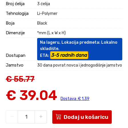
Broj ćelija
3 ćelija
Tehnologija
Li-Polymer
Boja
Black
Dimenzije
*mm (L x W x H)
Na lageru, Lokacija predmeta: Lokalno
skladište.
3-5 radnih dana
Dostupan
ETA:
Jamstvo
30 dana povrat novca i jednogodišnje jamstvo
€ 55.77
€ 39.04
Dostava :€ 1.39
Dodaj u košaricu