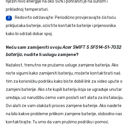
njezin nivo energije na oko 50% i pohraniti je na suhom i
prikladnoj temperaturi.
Redovito održavajte: Periodično provjeravajte čistoću
7
priključaka baterije, očistite kontakte baterije i prijenosnika
kako bi održali dobar spoj.
Neću sam zamijeniti svoju
Acer SWIFT 5 SF514-51-7032
baterija
, nudite li uslugu zamjene?
Nažalost, trenutno ne pružamo usluge zamjene baterija. Ako
niste sigurni kako zamijeniti bateriju, možete kontaktirati naš
tim za korisničku podršku kako biste dobili link za video upute o
zamjeni baterije. Ako ste kupili bateriju koja se ugrađuje unutar
uređaja, uz narudžbu ćemo vam poslati set alata za instalaciju.
Ovi alati će vam olakšati proces zamjene baterije. Ako naiđete
na bilo kakve probleme prilikom zamjene baterije, slobodno nas
kontaktirajte. Tu smo da vam pružimo podršku i pomoć.