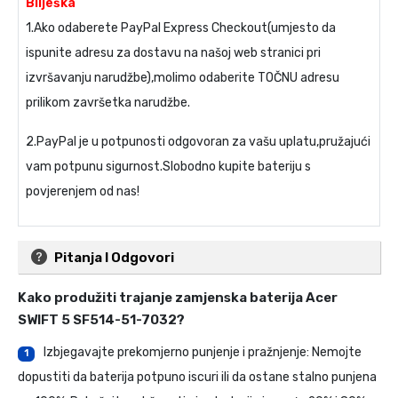
Bilješka
1.Ako odaberete PayPal Express Checkout(umjesto da
ispunite adresu za dostavu na našoj web stranici pri
izvršavanju narudžbe),molimo odaberite TOČNU adresu
prilikom završetka narudžbe.
2.PayPal je u potpunosti odgovoran za vašu uplatu,pružajući
vam potpunu sigurnost.Slobodno kupite bateriju s
povjerenjem od nas!
Pitanja I Odgovori
Kako produžiti trajanje
zamjenska baterija Acer
SWIFT 5 SF514-51-7032
?
Izbjegavajte prekomjerno punjenje i pražnjenje: Nemojte
1
dopustiti da baterija potpuno iscuri ili da ostane stalno punjena