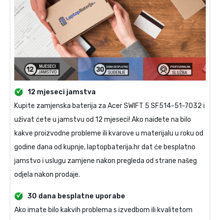
12 mjeseci jamstva
Kupite
zamjenska baterija za Acer SWIFT 5 SF514-51-7032
i
uživat ćete u jamstvu od 12 mjeseci! Ako naiđete na bilo
kakve proizvodne probleme ili kvarove u materijalu u roku od
godine dana od kupnje, laptopbaterija.hr dat će besplatno
jamstvo i uslugu zamjene nakon pregleda od strane našeg
odjela nakon prodaje.
30 dana besplatne uporabe
Ako imate bilo kakvih problema s izvedbom ili kvalitetom