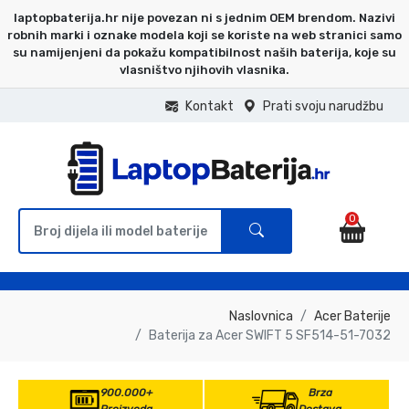
laptopbaterija.hr nije povezan ni s jednim OEM brendom. Nazivi
robnih marki i oznake modela koji se koriste na web stranici samo
su namijenjeni da pokažu kompatibilnost naših baterija, koje su
vlasništvo njihovih vlasnika.
Kontakt
Prati svoju narudžbu
0
Naslovnica
Acer Baterije
Baterija za Acer SWIFT 5 SF514-51-7032
900.000+
Brza