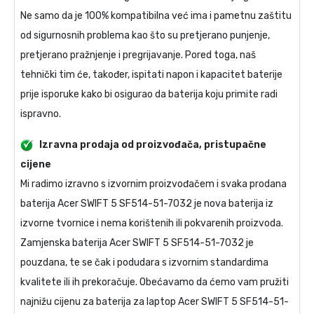
Ne samo da je 100% kompatibilna već ima i pametnu zaštitu
od sigurnosnih problema kao što su pretjerano punjenje,
pretjerano pražnjenje i pregrijavanje. Pored toga, naš
tehnički tim će, također, ispitati napon i kapacitet baterije
prije isporuke kako bi osigurao da baterija koju primite radi
ispravno.
Izravna prodaja od proizvođača, pristupačne
cijene
Mi radimo izravno s izvornim proizvođačem i svaka prodana
baterija Acer SWIFT 5 SF514-51-7032
je nova baterija iz
izvorne tvornice i nema korištenih ili pokvarenih proizvoda.
Zamjenska baterija Acer SWIFT 5 SF514-51-7032
je
pouzdana, te se čak i podudara s izvornim standardima
kvalitete ili ih prekoračuje. Obećavamo da ćemo vam pružiti
najnižu cijenu za
baterija za laptop Acer SWIFT 5 SF514-51-