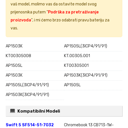
vaš model, molimo vas da ostavite model svog
prijenosnika putem "
Podrška za pretraživanje
proizvoda
", i mi ćemo brzo odabrati pravu bateriju za
vas.
AP15O3K
AP15O5L(3ICP4/91/91)
KT00305008
KT.00305.001
AP1505L
KT00305001
AP1503K
AP1503K(3ICP4/91/91)
AP1505L(3ICP4/91/91)
AP15O5L
AP15O3K(3ICP4/91/91)
Kompatibilni Modeli
Swift 5 SF514-51-7032
Chromebook 13 CB713-1W-