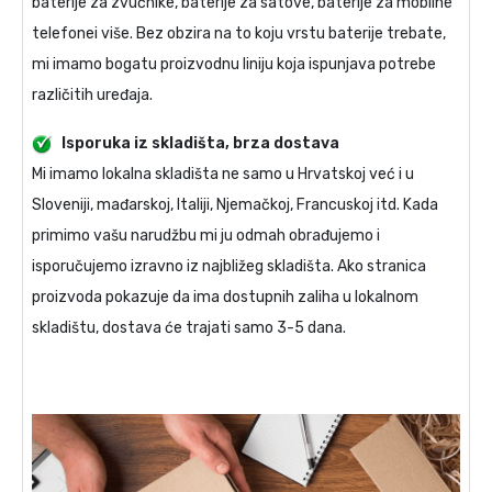
baterije za zvučnike, baterije za satove, baterije za mobilne
telefonei više. Bez obzira na to koju vrstu baterije trebate,
mi imamo bogatu proizvodnu liniju koja ispunjava potrebe
različitih uređaja.
Isporuka iz skladišta, brza dostava
Mi imamo lokalna skladišta ne samo u Hrvatskoj već i u
Sloveniji, mađarskoj, Italiji, Njemačkoj, Francuskoj itd. Kada
primimo vašu narudžbu mi ju odmah obrađujemo i
isporučujemo izravno iz najbližeg skladišta. Ako stranica
proizvoda pokazuje da ima dostupnih zaliha u lokalnom
skladištu, dostava će trajati samo 3-5 dana.