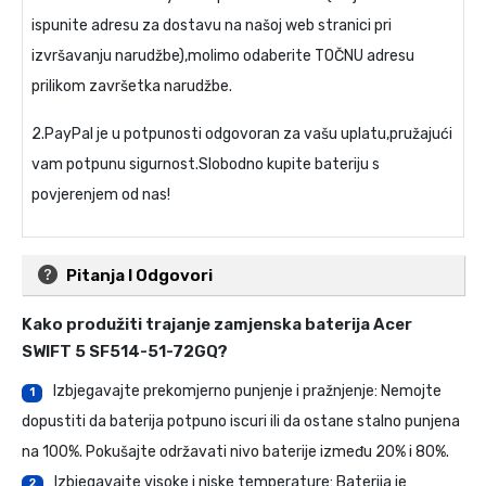
ispunite adresu za dostavu na našoj web stranici pri
izvršavanju narudžbe),molimo odaberite TOČNU adresu
prilikom završetka narudžbe.
2.PayPal je u potpunosti odgovoran za vašu uplatu,pružajući
vam potpunu sigurnost.Slobodno kupite bateriju s
povjerenjem od nas!
Pitanja I Odgovori
Kako produžiti trajanje
zamjenska baterija Acer
SWIFT 5 SF514-51-72GQ
?
Izbjegavajte prekomjerno punjenje i pražnjenje: Nemojte
1
dopustiti da baterija potpuno iscuri ili da ostane stalno punjena
na 100%. Pokušajte održavati nivo baterije između 20% i 80%.
Izbjegavajte visoke i niske temperature: Baterija je
2