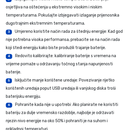
osjetljiva na oštećenja u ekstremno visokim i niskim
temperaturama. Pokušajte izbjegavati izlaganje prijenosnika
dugotrajnim ekstremnim temperaturama.
Umjereno koristite način rada za štednju energije: Kad god
3
nije potrebna visoka performansa, prebacite se na način rada
koji štedi energiju kako biste produžili trajanje baterije.
Redovito kalibrirajte: kalibriranje baterije s vremena na
4
vrijeme pomaže u održavanju točnog stanja napunjenosti
baterije.
Isključite manje korištene uređaje: Povezivanje rijetko
5
korištenih uređaja poput USB uređaja ili vanjskog diska troši
baterijsku energiju.
Pohranite kada nije u upotrebi: Ako planirate ne koristiti
6
bateriju za dulje vremensko razdoblje, najbolje je održavati
njezin nivo energije na oko 50% i pohraniti je na suhom i
prikladnoj temperaturi.