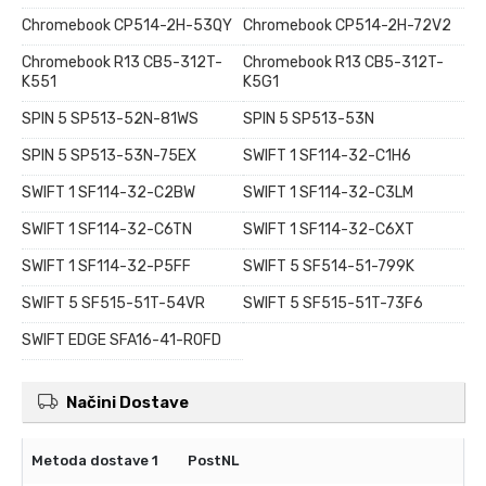
Chromebook CP514-2H-53QY
Chromebook CP514-2H-72V2
Chromebook R13 CB5-312T-
Chromebook R13 CB5-312T-
K551
K5G1
SPIN 5 SP513-52N-81WS
SPIN 5 SP513-53N
SPIN 5 SP513-53N-75EX
SWIFT 1 SF114-32-C1H6
SWIFT 1 SF114-32-C2BW
SWIFT 1 SF114-32-C3LM
SWIFT 1 SF114-32-C6TN
SWIFT 1 SF114-32-C6XT
SWIFT 1 SF114-32-P5FF
SWIFT 5 SF514-51-799K
SWIFT 5 SF515-51T-54VR
SWIFT 5 SF515-51T-73F6
SWIFT EDGE SFA16-41-R0FD
Načini Dostave
PostNL