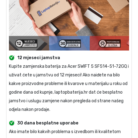
12 mjeseci jamstva
Kupite
zamjenska baterija za Acer SWIFT 5 SF514-51-72GQ
i
uživat ćete u jamstvu od 12 mjeseci! Ako naiđete na bilo
kakve proizvodne probleme ili kvarove u materijalu u roku od
godine dana od kupnje, laptopbaterija.hr dat će besplatno
jamstvo i uslugu zamjene nakon pregleda od strane našeg
odjela nakon prodaje.
30 dana besplatne uporabe
Ako imate bilo kakvih problema s izvedbom ili kvalitetom