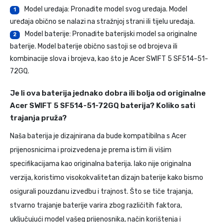
Model uređaja: Pronađite model svog uređaja. Model
1
uređaja obično se nalazi na stražnjoj strani ili tijelu uređaja.
Model baterije: Pronađite baterijski model sa originalne
2
baterije. Model baterije obično sastoji se od brojeva ili
kombinacije slova i brojeva, kao što je Acer SWIFT 5 SF514-51-
72GQ.
Je li ova baterija jednako dobra ili bolja od originalne
Acer SWIFT 5 SF514-51-72GQ baterija? Koliko sati
trajanja pruža?
Naša baterija je dizajnirana da bude kompatibilna s Acer
prijenosnicima i proizvedena je prema istim ili višim
specifikacijama kao originalna baterija. Iako nije originalna
verzija, koristimo visokokvalitetan dizajn baterije kako bismo
osigurali pouzdanu izvedbu i trajnost. Što se tiče trajanja,
stvarno trajanje baterije varira zbog različitih faktora,
uključujući model vašeg prijenosnika, način korištenja i