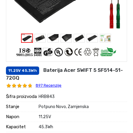
Baterija Acer SWIFT 5 SF514-51-
11.25V 45.3Wh
72GQ
897 Recenzije
Šifra proizvoda
HRB843
Stanje
Potpuno Novo, Zamjenska
Napon
11.25V
Kapacitet
45.3Wh