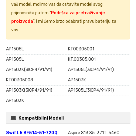
vaš model, molimo vas da ostavite model svog
prijenosnika putem "
Podrška za pretraživanje
proizvoda
", i mi ćemo brzo odabrati pravu bateriju za
vas.
AP1505L
KT00305001
AP15O5L
KT.00305.001
AP15O3K(3ICP4/91/91)
AP1505L(3ICP4/91/91)
KT00305008
AP15O3K
AP1503K(3ICP4/91/91)
AP15O5L(3ICP4/91/91)
AP1503K
Kompatibilni Modeli
Swift 5 SF514-51-72GQ
Aspire S13 S5-371T-546C