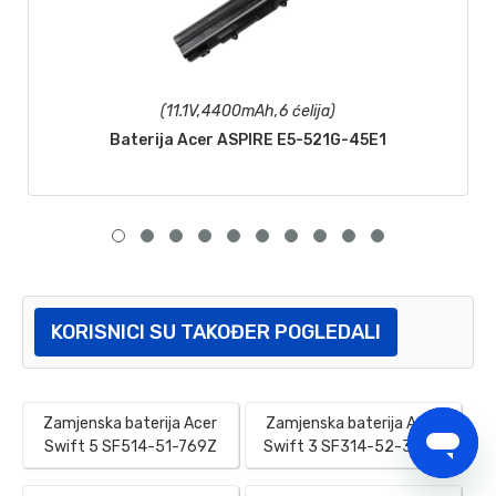
(11.1V,4400mAh,6 ćelija)
Baterija Acer ASPIRE E5-521G-45E1
KORISNICI SU TAKOĐER POGLEDALI
Zamjenska baterija Acer
Zamjenska baterija Acer
Swift 5 SF514-51-769Z
Swift 3 SF314-52-3220