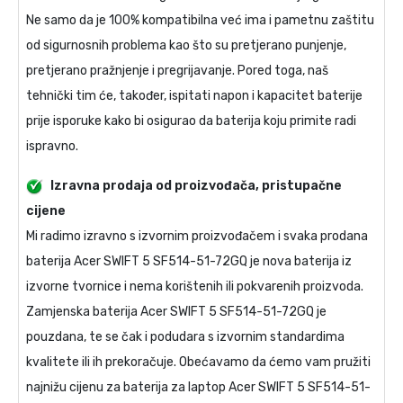
Ne samo da je 100% kompatibilna već ima i pametnu zaštitu
od sigurnosnih problema kao što su pretjerano punjenje,
pretjerano pražnjenje i pregrijavanje. Pored toga, naš
tehnički tim će, također, ispitati napon i kapacitet baterije
prije isporuke kako bi osigurao da baterija koju primite radi
ispravno.
Izravna prodaja od proizvođača, pristupačne
cijene
Mi radimo izravno s izvornim proizvođačem i svaka prodana
baterija Acer SWIFT 5 SF514-51-72GQ
je nova baterija iz
izvorne tvornice i nema korištenih ili pokvarenih proizvoda.
Zamjenska baterija Acer SWIFT 5 SF514-51-72GQ
je
pouzdana, te se čak i podudara s izvornim standardima
kvalitete ili ih prekoračuje. Obećavamo da ćemo vam pružiti
najnižu cijenu za
baterija za laptop Acer SWIFT 5 SF514-51-