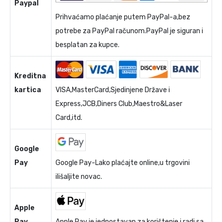
Paypal
Prihvaćamo plaćanje putem PayPal-a,bez
potrebe za PayPal računom.PayPal je siguran i
besplatan za kupce.
Kreditna
kartica
VISA,MasterCard,Sjedinjene Države i
Express,JCB,Diners Club,Maestro&Laser
Card,itd.
Google
Pay
Google Pay-Lako plaćajte online,u trgovini
ilišaljite novac.
Apple
Pay
Apple Pay je jednostavan za korištenje i radi sa