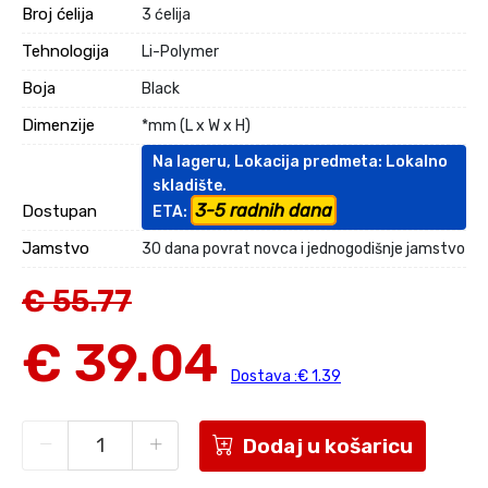
Broj ćelija
3 ćelija
Tehnologija
Li-Polymer
Boja
Black
Dimenzije
*mm (L x W x H)
Na lageru, Lokacija predmeta: Lokalno
skladište.
3-5 radnih dana
Dostupan
ETA:
Jamstvo
30 dana povrat novca i jednogodišnje jamstvo
€ 55.77
€ 39.04
Dostava :€ 1.39
Dodaj u košaricu