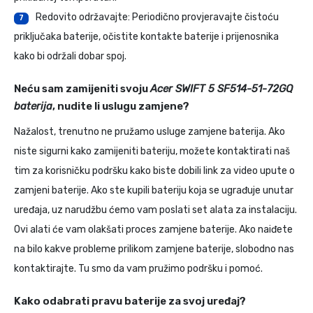
Redovito održavajte: Periodično provjeravajte čistoću
7
priključaka baterije, očistite kontakte baterije i prijenosnika
kako bi održali dobar spoj.
Neću sam zamijeniti svoju
Acer SWIFT 5 SF514-51-72GQ
baterija
, nudite li uslugu zamjene?
Nažalost, trenutno ne pružamo usluge zamjene baterija. Ako
niste sigurni kako zamijeniti bateriju, možete kontaktirati naš
tim za korisničku podršku kako biste dobili link za video upute o
zamjeni baterije. Ako ste kupili bateriju koja se ugrađuje unutar
uređaja, uz narudžbu ćemo vam poslati set alata za instalaciju.
Ovi alati će vam olakšati proces zamjene baterije. Ako naiđete
na bilo kakve probleme prilikom zamjene baterije, slobodno nas
kontaktirajte. Tu smo da vam pružimo podršku i pomoć.
Kako odabrati pravu baterije za svoj uređaj?