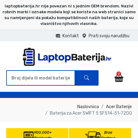
laptopbaterija.hr nije povezan ni s jednim OEM brendom. Nazivi
robnih marki i oznake modela koji se koriste na web stranici samo
su namijenjeni da pokažu kompatibilnost naših baterija, koje su
vlasništvo njihovih vlasnika.
Kontakt
Prati svoju narudžbu
0
Naslovnica
Acer Baterije
Baterija za Acer SWIFT 5 SF514-51-72GQ
900.000+
Brza