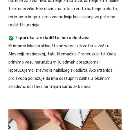
baterije za zvučnike, baterije za satove, baterije za mobilne
telefonei više. Bez obzira na to koju vrstu baterije trebate,
mi imamo bogatu proizvodnu liniju koja ispunjava potrebe
različitih uređaja.
Isporuka iz skladišta, brza dostava
Mi imamo lokalna skladišta ne samo u Hrvatskoj već i u
Sloveniji, mađarskoj, Italiji, Njemačkoj, Francuskoj itd. Kada
primimo vašu narudžbu mi ju odmah obrađujemo i
isporučujemo izravno iz najbližeg skladišta. Ako stranica
proizvoda pokazuje da ima dostupnih zaliha u lokalnom
skladištu, dostava će trajati samo 3-5 dana.