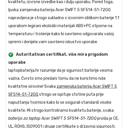
kvalitetu, izvrsne izvedbe kao i dulju uporabu. Pored toga,
ljuska
zamjenska baterija Acer SWIFT 5 SF514-51-72GQ
napravljena je strogo sukladno s izvornim oblikom baterije 1:1
uporabom legirani ekološki materijali ABS+PC otporne na
temperaturu i trošenje kako bi savršeno odgovarala vašoj
opremi i donijela vam savršeno iskustvo uporabe.
Autoritativan certifikat, više mira prigodom
uporabe
laptopbaterija.hr razumije da je sigurnost baterije veoma
važna. Čvrsto smo predani tomu da ne koristimo niže
kvalitetne sirovine! Svaka
zamjenska baterija Acer SWIFT 5
SF514-51-72GQ
strogo se ispituje stotine puta prije
napuštanja tvornice kako bi se osigurali standardi visoke
kvalitete. Mi strogo kontroliramo kvalitetu baterije, svaka
baterija za laptop Acer SWIFT 5 SF514-51-72GQ
prošla je CE,
UL, ROHS, ISO9001 i druge certifikate o državnoj sigurnosti.