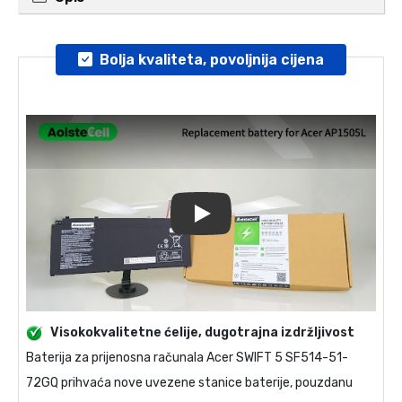
Bolja kvaliteta, povoljnija cijena
Play
Visokokvalitetne ćelije, dugotrajna izdržljivost
Baterija za prijenosna računala
Acer SWIFT 5 SF514-51-
72GQ
prihvaća nove uvezene stanice baterije, pouzdanu