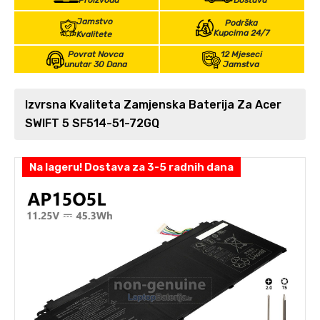
Proizvoda
Dostava
Jamstvo
Podrška
Kupcima 24/7
Kvalitete
Povrat Novca
12 Mjeseci
unutar 30 Dana
Jamstva
Izvrsna Kvaliteta Zamjenska Baterija Za Acer
SWIFT 5 SF514-51-72GQ
Na lageru! Dostava za 3-5 radnih dana