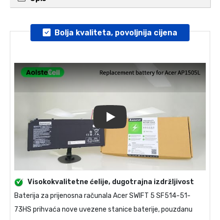
Bolja kvaliteta, povoljnija cijena
Play
Visokokvalitetne ćelije, dugotrajna izdržljivost
Baterija za prijenosna računala
Acer SWIFT 5 SF514-51-
73HS
prihvaća nove uvezene stanice baterije, pouzdanu