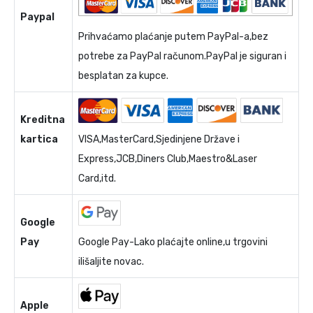
Paypal
Prihvaćamo plaćanje putem PayPal-a,bez
potrebe za PayPal računom.PayPal je siguran i
besplatan za kupce.
Kreditna
kartica
VISA,MasterCard,Sjedinjene Države i
Express,JCB,Diners Club,Maestro&Laser
Card,itd.
Google
Pay
Google Pay-Lako plaćajte online,u trgovini
ilišaljite novac.
Apple