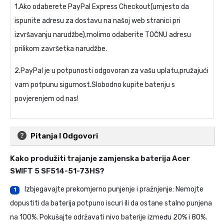
1.Ako odaberete PayPal Express Checkout(umjesto da
ispunite adresu za dostavu na našoj web stranici pri
izvršavanju narudžbe),molimo odaberite TOČNU adresu
prilikom završetka narudžbe.
2.PayPal je u potpunosti odgovoran za vašu uplatu,pružajući
vam potpunu sigurnost.Slobodno kupite bateriju s
povjerenjem od nas!
Pitanja I Odgovori
Kako produžiti trajanje
zamjenska baterija Acer
SWIFT 5 SF514-51-73HS
?
Izbjegavajte prekomjerno punjenje i pražnjenje: Nemojte
1
dopustiti da baterija potpuno iscuri ili da ostane stalno punjena
na 100%. Pokušajte održavati nivo baterije između 20% i 80%.