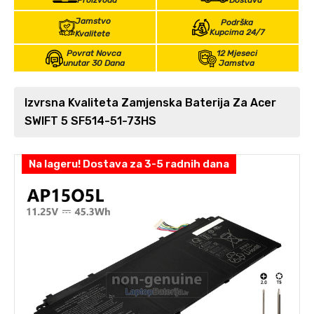
Proizvoda
Dostava
Jamstvo
Podrška
Kupcima 24/7
Kvalitete
Povrat Novca
12 Mjeseci
unutar 30 Dana
Jamstva
Izvrsna Kvaliteta Zamjenska Baterija Za Acer
SWIFT 5 SF514-51-73HS
Na lageru! Dostava za 3-5 radnih dana