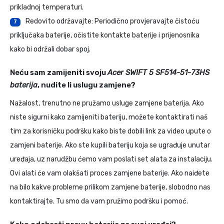
prikladnoj temperaturi.
Redovito održavajte: Periodično provjeravajte čistoću
7
priključaka baterije, očistite kontakte baterije i prijenosnika
kako bi održali dobar spoj.
Neću sam zamijeniti svoju
Acer SWIFT 5 SF514-51-73HS
baterija
, nudite li uslugu zamjene?
Nažalost, trenutno ne pružamo usluge zamjene baterija. Ako
niste sigurni kako zamijeniti bateriju, možete kontaktirati naš
tim za korisničku podršku kako biste dobili link za video upute o
zamjeni baterije. Ako ste kupili bateriju koja se ugrađuje unutar
uređaja, uz narudžbu ćemo vam poslati set alata za instalaciju.
Ovi alati će vam olakšati proces zamjene baterije. Ako naiđete
na bilo kakve probleme prilikom zamjene baterije, slobodno nas
kontaktirajte. Tu smo da vam pružimo podršku i pomoć.