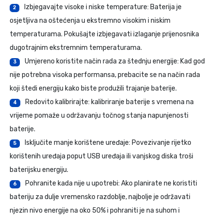
Izbjegavajte visoke i niske temperature: Baterija je
2
osjetljiva na oštećenja u ekstremno visokim i niskim
temperaturama. Pokušajte izbjegavati izlaganje prijenosnika
dugotrajnim ekstremnim temperaturama.
Umjereno koristite način rada za štednju energije: Kad god
3
nije potrebna visoka performansa, prebacite se na način rada
koji štedi energiju kako biste produžili trajanje baterije.
Redovito kalibrirajte: kalibriranje baterije s vremena na
4
vrijeme pomaže u održavanju točnog stanja napunjenosti
baterije.
Isključite manje korištene uređaje: Povezivanje rijetko
5
korištenih uređaja poput USB uređaja ili vanjskog diska troši
baterijsku energiju.
Pohranite kada nije u upotrebi: Ako planirate ne koristiti
6
bateriju za dulje vremensko razdoblje, najbolje je održavati
njezin nivo energije na oko 50% i pohraniti je na suhom i