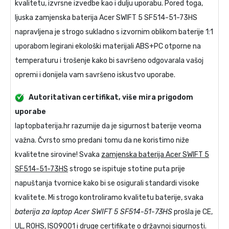
kvalitetu, izvrsne izvedbe kao i dulju uporabu. Pored toga,
ljuska
zamjenska baterija Acer SWIFT 5 SF514-51-73HS
napravljena je strogo sukladno s izvornim oblikom baterije 1:1
uporabom legirani ekološki materijali ABS+PC otporne na
temperaturu i trošenje kako bi savršeno odgovarala vašoj
opremi i donijela vam savršeno iskustvo uporabe.
Autoritativan certifikat, više mira prigodom
uporabe
laptopbaterija.hr razumije da je sigurnost baterije veoma
važna. Čvrsto smo predani tomu da ne koristimo niže
kvalitetne sirovine! Svaka
zamjenska baterija Acer SWIFT 5
SF514-51-73HS
strogo se ispituje stotine puta prije
napuštanja tvornice kako bi se osigurali standardi visoke
kvalitete. Mi strogo kontroliramo kvalitetu baterije, svaka
baterija za laptop Acer SWIFT 5 SF514-51-73HS
prošla je CE,
UL, ROHS, ISO9001 i druge certifikate o državnoj sigurnosti.