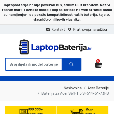
laptopbaterija.hr nije povezan ni s jednim OEM brendom. Nazivi
robnih marki i oznake modela koji se koriste na web stranici samo
su namijenjeni da pokažu kompatibilnost naših baterija, koje su
vlasništvo njihovih vlasnika.
Kontakt
Prati svoju narudžbu
0
Naslovnica
Acer Baterije
Baterija za Acer SWIFT 5 SF514-51-73HS
900.000+
Brza