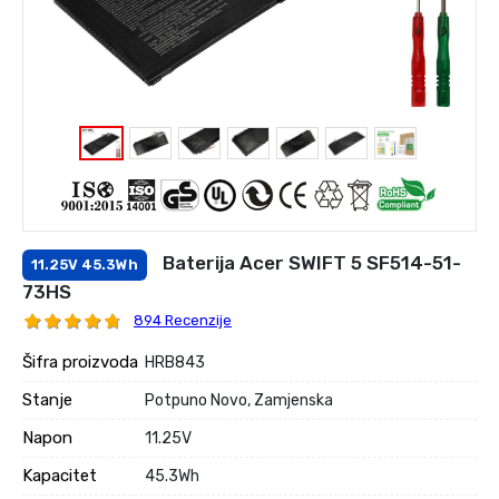
Baterija Acer SWIFT 5 SF514-51-
11.25V 45.3Wh
73HS
894 Recenzije
Šifra proizvoda
HRB843
Stanje
Potpuno Novo, Zamjenska
Napon
11.25V
Kapacitet
45.3Wh