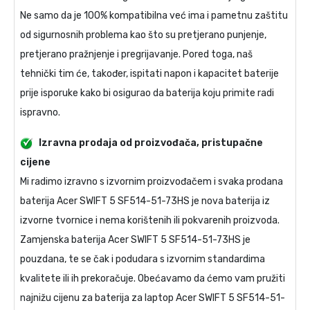
Ne samo da je 100% kompatibilna već ima i pametnu zaštitu
od sigurnosnih problema kao što su pretjerano punjenje,
pretjerano pražnjenje i pregrijavanje. Pored toga, naš
tehnički tim će, također, ispitati napon i kapacitet baterije
prije isporuke kako bi osigurao da baterija koju primite radi
ispravno.
Izravna prodaja od proizvođača, pristupačne
cijene
Mi radimo izravno s izvornim proizvođačem i svaka prodana
baterija Acer SWIFT 5 SF514-51-73HS
je nova baterija iz
izvorne tvornice i nema korištenih ili pokvarenih proizvoda.
Zamjenska baterija Acer SWIFT 5 SF514-51-73HS
je
pouzdana, te se čak i podudara s izvornim standardima
kvalitete ili ih prekoračuje. Obećavamo da ćemo vam pružiti
najnižu cijenu za
baterija za laptop Acer SWIFT 5 SF514-51-