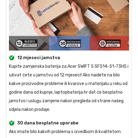
12 mjeseci jamstva
Kupite
zamjenska baterija za Acer SWIFT 5 SF514-51-73HS
i
uživat ćete u jamstvu od 12 mjeseci! Ako naiđete na bilo
kakve proizvodne probleme ili kvarove u materijalu u roku od
godine dana od kupnje, laptopbaterija.hr dat će besplatno
jamstvo i uslugu zamjene nakon pregleda od strane našeg
odjela nakon prodaje.
30 dana besplatne uporabe
Ako imate bilo kakvih problema s izvedbom ili kvalitetom