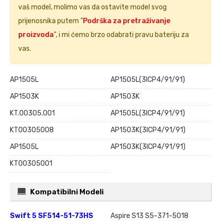
vaš model, molimo vas da ostavite model svog
prijenosnika putem "
Podrška za pretraživanje
proizvoda
", i mi ćemo brzo odabrati pravu bateriju za
vas.
AP15O5L
AP15O5L(3ICP4/91/91)
AP15O3K
AP1503K
KT.00305.001
AP1505L(3ICP4/91/91)
KT00305008
AP1503K(3ICP4/91/91)
AP1505L
AP15O3K(3ICP4/91/91)
KT00305001
Kompatibilni Modeli
Swift 5 SF514-51-73HS
Aspire S13 S5-371-5018