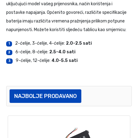
uključujući model vašeg prijenosnika, način korištenja i
postavke napajanja. Općenito govoreći, različite specifikacije
baterija imaju različita vremena pražnjenja prilikom potpune
napunjenosti. Možete koristiti sljedeću tablicu kao smjernicu:
2-ćelije, 3-ćelije, 4-ćelije:
2.0-2.5 sati
1
6-ćelije, 8-ćelije:
2.5-4.0 sati
2
9-ćelije, 12-ćelije:
4.0-5.5 sati
3
NAJBOLJE PRODAVANO