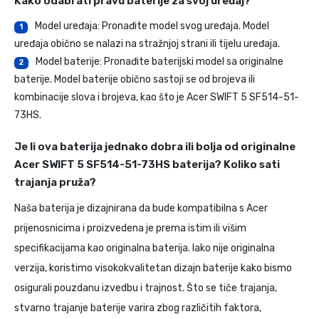
Kako odabrati pravu baterije za svoj uređaj?
Model uređaja: Pronađite model svog uređaja. Model
1
uređaja obično se nalazi na stražnjoj strani ili tijelu uređaja.
Model baterije: Pronađite baterijski model sa originalne
2
baterije. Model baterije obično sastoji se od brojeva ili
kombinacije slova i brojeva, kao što je Acer SWIFT 5 SF514-51-
73HS.
Je li ova baterija jednako dobra ili bolja od originalne
Acer SWIFT 5 SF514-51-73HS baterija? Koliko sati
trajanja pruža?
Naša baterija je dizajnirana da bude kompatibilna s Acer
prijenosnicima i proizvedena je prema istim ili višim
specifikacijama kao originalna baterija. Iako nije originalna
verzija, koristimo visokokvalitetan dizajn baterije kako bismo
osigurali pouzdanu izvedbu i trajnost. Što se tiče trajanja,
stvarno trajanje baterije varira zbog različitih faktora,