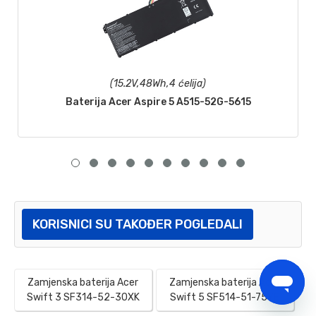
(15.2V,48Wh,4 ćelija)
Baterija Acer Aspire 5 A515-52G-5615
KORISNICI SU TAKOĐER POGLEDALI
Zamjenska baterija Acer
Zamjenska baterija Acer
Swift 3 SF314-52-30XK
Swift 5 SF514-51-75YE