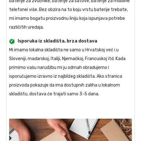
baterije za zvučnike, baterije za satove, baterije za mobilne
telefonei više. Bez obzira na to koju vrstu baterije trebate,
mi imamo bogatu proizvodnu liniju koja ispunjava potrebe
različitih uređaja.
Isporuka iz skladišta, brza dostava
Mi imamo lokalna skladišta ne samo u Hrvatskoj već i u
Sloveniji, mađarskoj, Italiji, Njemačkoj, Francuskoj itd. Kada
primimo vašu narudžbu mi ju odmah obrađujemo i
isporučujemo izravno iz najbližeg skladišta. Ako stranica
proizvoda pokazuje da ima dostupnih zaliha u lokalnom
skladištu, dostava će trajati samo 3-5 dana.