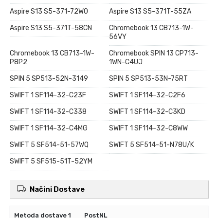
Aspire S13 S5-371-72W0
Aspire S13 S5-371T-55ZA
Aspire S13 S5-371T-58CN
Chromebook 13 CB713-1W-
56VY
Chromebook 13 CB713-1W-
Chromebook SPIN 13 CP713-
P8P2
1WN-C4UJ
SPIN 5 SP513-52N-3149
SPIN 5 SP513-53N-75RT
SWIFT 1 SF114-32-C23F
SWIFT 1 SF114-32-C2F6
SWIFT 1 SF114-32-C338
SWIFT 1 SF114-32-C3KD
SWIFT 1 SF114-32-C4MG
SWIFT 1 SF114-32-C8WW
SWIFT 5 SF514-51-57WQ
SWIFT 5 SF514-51-N78U/K
SWIFT 5 SF515-51T-52YM
Načini Dostave
PostNL