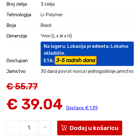
Broj ćelija
3 ćelija
Tehnologija
Li-Polymer
Boja
Black
Dimenzije
*mm (L x W x H)
Na lageru, Lokacija predmeta: Lokalno
skladište.
3-5 radnih dana
Dostupan
ETA:
Jamstvo
30 dana povrat novca i jednogodišnje jamstvo
€ 55.77
€ 39.04
Dostava :€ 1.39
Dodaj u košaricu