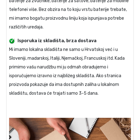
baterije za zvučnike, baterije za satove, baterije za mobilne
telefonei više. Bez obzira na to koju vrstu baterije trebate,
mi imamo bogatu proizvodnu liniju koja ispunjava potrebe
različitih uređaja.
Isporuka iz skladišta, brza dostava
Mi imamo lokalna skladišta ne samo u Hrvatskoj već i u
Sloveniji, mađarskoj, Italiji, Njemačkoj, Francuskoj itd. Kada
primimo vašu narudžbu mi ju odmah obrađujemo i
isporučujemo izravno iz najbližeg skladišta. Ako stranica
proizvoda pokazuje da ima dostupnih zaliha u lokalnom
skladištu, dostava će trajati samo 3-5 dana.