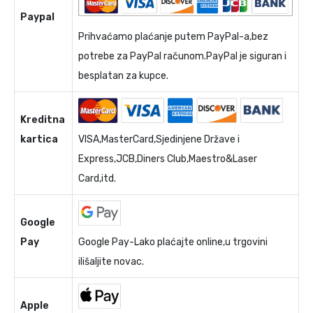
Paypal
Prihvaćamo plaćanje putem PayPal-a,bez
potrebe za PayPal računom.PayPal je siguran i
besplatan za kupce.
Kreditna
kartica
VISA,MasterCard,Sjedinjene Države i
Express,JCB,Diners Club,Maestro&Laser
Card,itd.
Google
Pay
Google Pay-Lako plaćajte online,u trgovini
ilišaljite novac.
Apple