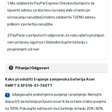
1.Ako odaberete PayPal Express Checkout(umjesto da
ispunite adresu za dostavu na našoj web stranici pri
izvršavanju narudžbe),molimo odaberite TOČNU adresu
prilikom završetka narudžbe.
2.PayPal je u potpunosti odgovoran za vašu uplatu,pružajući
vam potpunu sigurnost.Slobodno kupite bateriju s
povjerenjem od nas!
Pitanja I Odgovori
Kako produžiti trajanje
zamjenska baterija Acer
SWIFT 5 SF514-51-760T
?
Izbjegavajte prekomjerno punjenje i pražnjenje: Nemojte
1
dopustiti da baterija potpuno iscuri ili da ostane stalno punjena
na 100%. Pokušajte održavati nivo baterije između 20% i 80%.