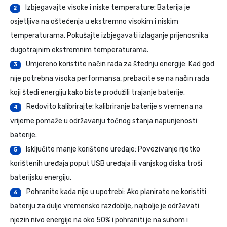
Izbjegavajte visoke i niske temperature: Baterija je
2
osjetljiva na oštećenja u ekstremno visokim i niskim
temperaturama. Pokušajte izbjegavati izlaganje prijenosnika
dugotrajnim ekstremnim temperaturama.
Umjereno koristite način rada za štednju energije: Kad god
3
nije potrebna visoka performansa, prebacite se na način rada
koji štedi energiju kako biste produžili trajanje baterije.
Redovito kalibrirajte: kalibriranje baterije s vremena na
4
vrijeme pomaže u održavanju točnog stanja napunjenosti
baterije.
Isključite manje korištene uređaje: Povezivanje rijetko
5
korištenih uređaja poput USB uređaja ili vanjskog diska troši
baterijsku energiju.
Pohranite kada nije u upotrebi: Ako planirate ne koristiti
6
bateriju za dulje vremensko razdoblje, najbolje je održavati
njezin nivo energije na oko 50% i pohraniti je na suhom i