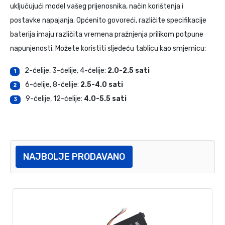
uključujući model vašeg prijenosnika, način korištenja i
postavke napajanja. Općenito govoreći, različite specifikacije
baterija imaju različita vremena pražnjenja prilikom potpune
napunjenosti. Možete koristiti sljedeću tablicu kao smjernicu:
2-ćelije, 3-ćelije, 4-ćelije:
2.0-2.5 sati
1
6-ćelije, 8-ćelije:
2.5-4.0 sati
2
9-ćelije, 12-ćelije:
4.0-5.5 sati
3
NAJBOLJE PRODAVANO