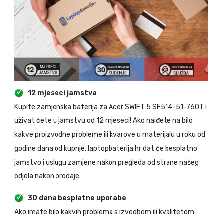
12 mjeseci jamstva
Kupite
zamjenska baterija za Acer SWIFT 5 SF514-51-760T
i
uživat ćete u jamstvu od 12 mjeseci! Ako naiđete na bilo
kakve proizvodne probleme ili kvarove u materijalu u roku od
godine dana od kupnje, laptopbaterija.hr dat će besplatno
jamstvo i uslugu zamjene nakon pregleda od strane našeg
odjela nakon prodaje.
30 dana besplatne uporabe
Ako imate bilo kakvih problema s izvedbom ili kvalitetom