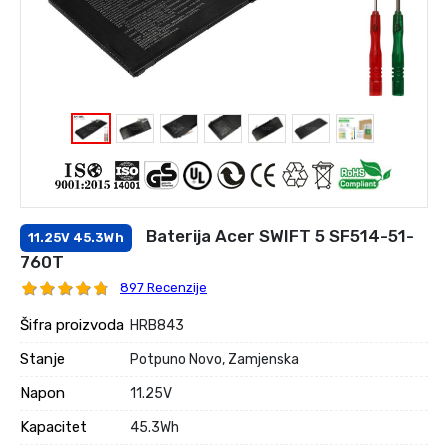
Baterija Acer SWIFT 5 SF514-51-
11.25V 45.3Wh
760T
897 Recenzije
Šifra proizvoda
HRB843
Stanje
Potpuno Novo, Zamjenska
Napon
11.25V
Kapacitet
45.3Wh