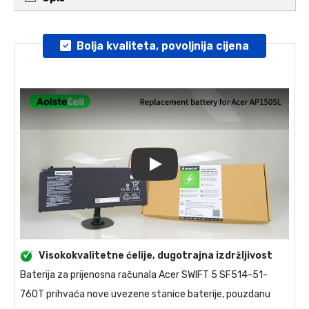
Bolja kvaliteta, povoljnija cijena
Play
Visokokvalitetne ćelije, dugotrajna izdržljivost
Baterija za prijenosna računala
Acer SWIFT 5 SF514-51-
760T
prihvaća nove uvezene stanice baterije, pouzdanu