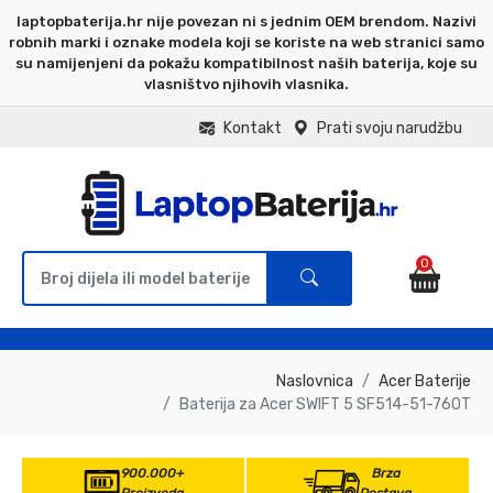
laptopbaterija.hr nije povezan ni s jednim OEM brendom. Nazivi
robnih marki i oznake modela koji se koriste na web stranici samo
su namijenjeni da pokažu kompatibilnost naših baterija, koje su
vlasništvo njihovih vlasnika.
Kontakt
Prati svoju narudžbu
0
Naslovnica
Acer Baterije
Baterija za Acer SWIFT 5 SF514-51-760T
900.000+
Brza