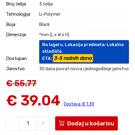
Broj ćelija
3 ćelija
Tehnologija
Li-Polymer
Boja
Black
Dimenzije
*mm (L x W x H)
Na lageru, Lokacija predmeta: Lokalno
skladište.
3-5 radnih dana
Dostupan
ETA:
Jamstvo
30 dana povrat novca i jednogodišnje jamstvo
€ 55.77
€ 39.04
Dostava :€ 1.39
Dodaj u košaricu