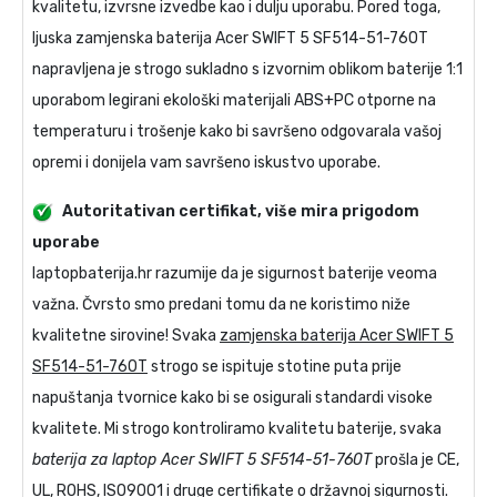
kvalitetu, izvrsne izvedbe kao i dulju uporabu. Pored toga,
ljuska
zamjenska baterija Acer SWIFT 5 SF514-51-760T
napravljena je strogo sukladno s izvornim oblikom baterije 1:1
uporabom legirani ekološki materijali ABS+PC otporne na
temperaturu i trošenje kako bi savršeno odgovarala vašoj
opremi i donijela vam savršeno iskustvo uporabe.
Autoritativan certifikat, više mira prigodom
uporabe
laptopbaterija.hr razumije da je sigurnost baterije veoma
važna. Čvrsto smo predani tomu da ne koristimo niže
kvalitetne sirovine! Svaka
zamjenska baterija Acer SWIFT 5
SF514-51-760T
strogo se ispituje stotine puta prije
napuštanja tvornice kako bi se osigurali standardi visoke
kvalitete. Mi strogo kontroliramo kvalitetu baterije, svaka
baterija za laptop Acer SWIFT 5 SF514-51-760T
prošla je CE,
UL, ROHS, ISO9001 i druge certifikate o državnoj sigurnosti.