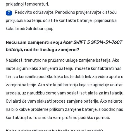
prikladnoj temperaturi.
Redovito održavajte: Periodično provjeravajte čistoću
7
priključaka baterije, očistite kontakte baterije i prijenosnika
kako bi održali dobar spoj.
Neću sam zamijeniti svoju
Acer SWIFT 5 SF514-51-760T
baterija
, nudite li uslugu zamjene?
Nažalost, trenutno ne pružamo usluge zamjene baterija. Ako
niste sigurni kako zamijeniti bateriju, možete kontaktirati naš
tim za korisničku podršku kako biste dobili link za video upute o
zamjeni baterije. Ako ste kupili bateriju koja se ugrađuje unutar
uređaja, uz narudžbu ćemo vam poslati set alata za instalaciju.
Ovi alati će vam olakšati proces zamjene baterije. Ako naiđete
na bilo kakve probleme prilikom zamjene baterije, slobodno nas
kontaktirajte. Tu smo da vam pružimo podršku i pomoć.