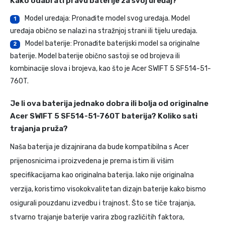
Kako odabrati pravu baterije za svoj uređaj?
Model uređaja: Pronađite model svog uređaja. Model
1
uređaja obično se nalazi na stražnjoj strani ili tijelu uređaja.
Model baterije: Pronađite baterijski model sa originalne
2
baterije. Model baterije obično sastoji se od brojeva ili
kombinacije slova i brojeva, kao što je Acer SWIFT 5 SF514-51-
760T.
Je li ova baterija jednako dobra ili bolja od originalne
Acer SWIFT 5 SF514-51-760T baterija? Koliko sati
trajanja pruža?
Naša baterija je dizajnirana da bude kompatibilna s Acer
prijenosnicima i proizvedena je prema istim ili višim
specifikacijama kao originalna baterija. Iako nije originalna
verzija, koristimo visokokvalitetan dizajn baterije kako bismo
osigurali pouzdanu izvedbu i trajnost. Što se tiče trajanja,
stvarno trajanje baterije varira zbog različitih faktora,