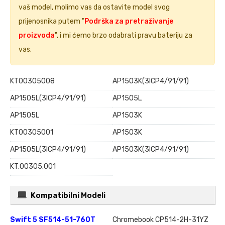
vaš model, molimo vas da ostavite model svog
prijenosnika putem "
Podrška za pretraživanje
proizvoda
", i mi ćemo brzo odabrati pravu bateriju za
vas.
KT00305008
AP15O3K(3ICP4/91/91)
AP1505L(3ICP4/91/91)
AP15O5L
AP1505L
AP1503K
KT00305001
AP15O3K
AP15O5L(3ICP4/91/91)
AP1503K(3ICP4/91/91)
KT.00305.001
Kompatibilni Modeli
Swift 5 SF514-51-760T
Chromebook CP514-2H-31YZ