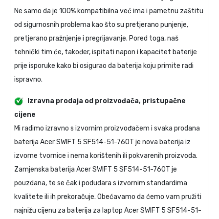
Ne samo da je 100% kompatibilna već ima i pametnu zaštitu
od sigurnosnih problema kao što su pretjerano punjenje,
pretjerano pražnjenje i pregrijavanje. Pored toga, naš
tehnički tim će, također, ispitati napon i kapacitet baterije
prije isporuke kako bi osigurao da baterija koju primite radi
ispravno.
Izravna prodaja od proizvođača, pristupačne
cijene
Mi radimo izravno s izvornim proizvođačem i svaka prodana
baterija Acer SWIFT 5 SF514-51-760T
je nova baterija iz
izvorne tvornice i nema korištenih ili pokvarenih proizvoda.
Zamjenska baterija Acer SWIFT 5 SF514-51-760T
je
pouzdana, te se čak i podudara s izvornim standardima
kvalitete ili ih prekoračuje. Obećavamo da ćemo vam pružiti
najnižu cijenu za
baterija za laptop Acer SWIFT 5 SF514-51-