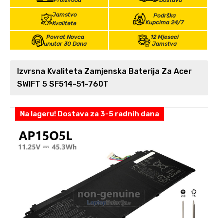
Proizvoda
Dostava
Jamstvo
Podrška
Kupcima 24/7
Kvalitete
Povrat Novca
12 Mjeseci
unutar 30 Dana
Jamstva
Izvrsna Kvaliteta Zamjenska Baterija Za Acer
SWIFT 5 SF514-51-760T
Na lageru! Dostava za 3-5 radnih dana