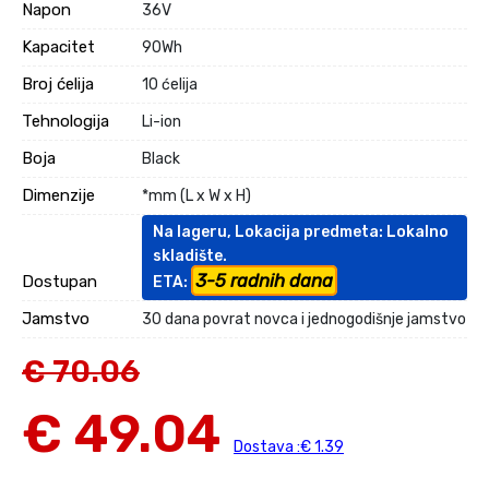
Napon
36V
Kapacitet
90Wh
Broj ćelija
10 ćelija
Tehnologija
Li-ion
Boja
Black
Dimenzije
*mm (L x W x H)
Na lageru, Lokacija predmeta: Lokalno
skladište.
3-5 radnih dana
Dostupan
ETA:
Jamstvo
30 dana povrat novca i jednogodišnje jamstvo
€ 70.06
€ 49.04
Dostava :€ 1.39