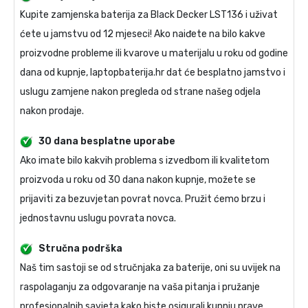
Kupite
zamjenska baterija za Black Decker LST136
i uživat
ćete u jamstvu od 12 mjeseci! Ako naiđete na bilo kakve
proizvodne probleme ili kvarove u materijalu u roku od godine
dana od kupnje, laptopbaterija.hr dat će besplatno jamstvo i
uslugu zamjene nakon pregleda od strane našeg odjela
nakon prodaje.
30 dana besplatne uporabe
Ako imate bilo kakvih problema s izvedbom ili kvalitetom
proizvoda u roku od 30 dana nakon kupnje, možete se
prijaviti za bezuvjetan povrat novca. Pružit ćemo brzu i
jednostavnu uslugu povrata novca.
Stručna podrška
Naš tim sastoji se od stručnjaka za baterije, oni su uvijek na
raspolaganju za odgovaranje na vaša pitanja i pružanje
profesionalnih savjeta kako biste osigurali kupnju prave