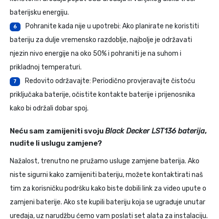
baterijsku energiju.
Pohranite kada nije u upotrebi: Ako planirate ne koristiti
6
bateriju za dulje vremensko razdoblje, najbolje je održavati
njezin nivo energije na oko 50% i pohraniti je na suhom i
prikladnoj temperaturi.
Redovito održavajte: Periodično provjeravajte čistoću
7
priključaka baterije, očistite kontakte baterije i prijenosnika
kako bi održali dobar spoj.
Neću sam zamijeniti svoju
Black Decker LST136 baterija
,
nudite li uslugu zamjene?
Nažalost, trenutno ne pružamo usluge zamjene baterija. Ako
niste sigurni kako zamijeniti bateriju, možete kontaktirati naš
tim za korisničku podršku kako biste dobili link za video upute o
zamjeni baterije. Ako ste kupili bateriju koja se ugrađuje unutar
uređaja, uz narudžbu ćemo vam poslati set alata za instalaciju.