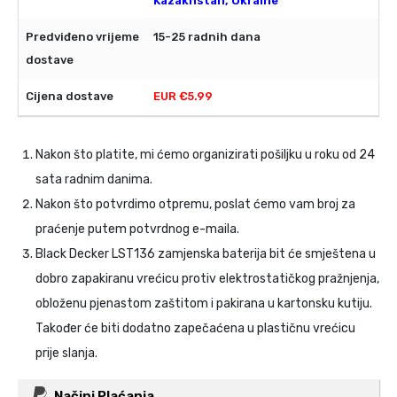
Kazakhstan, Ukraine
15-25 radnih dana
EUR €5.99
Nakon što platite, mi ćemo organizirati pošiljku u roku od 24
sata radnim danima.
Nakon što potvrdimo otpremu, poslat ćemo vam broj za
praćenje putem potvrdnog e-maila.
Black Decker LST136 zamjenska baterija
bit će smještena u
dobro zapakiranu vrećicu protiv elektrostatičkog pražnjenja,
obloženu pjenastom zaštitom i pakirana u kartonsku kutiju.
Također će biti dodatno zapečaćena u plastičnu vrećicu
prije slanja.
Načini Plaćanja