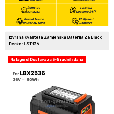
Proizvoda
Dostava
Jamstvo
Podrška
Kupcima 24/7
Kvalitete
Povrat Novca
12 Mjeseci
unutar 30 Dana
Jamstva
Izvrsna Kvaliteta Zamjenska Baterija Za Black
Decker LST136
Na lageru! Dostava za 3-5 radnih dana