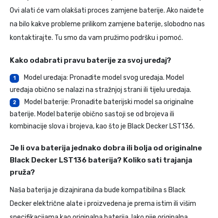
Ovi alati će vam olakšati proces zamjene baterije. Ako naiđete
na bilo kakve probleme prilikom zamjene baterije, slobodno nas
kontaktirajte. Tu smo da vam pružimo podršku i pomoć.
Kako odabrati pravu baterije za svoj uređaj?
Model uređaja: Pronađite model svog uređaja. Model
1
uređaja obično se nalazi na stražnjoj strani ili tijelu uređaja.
Model baterije: Pronađite baterijski model sa originalne
2
baterije. Model baterije obično sastoji se od brojeva ili
kombinacije slova i brojeva, kao što je Black Decker LST136.
Je li ova baterija jednako dobra ili bolja od originalne
Black Decker LST136 baterija? Koliko sati trajanja
pruža?
Naša baterija je dizajnirana da bude kompatibilna s Black
Decker električne alate i proizvedena je prema istim ili višim
specifikacijama kao originalna baterija. Iako nije originalna