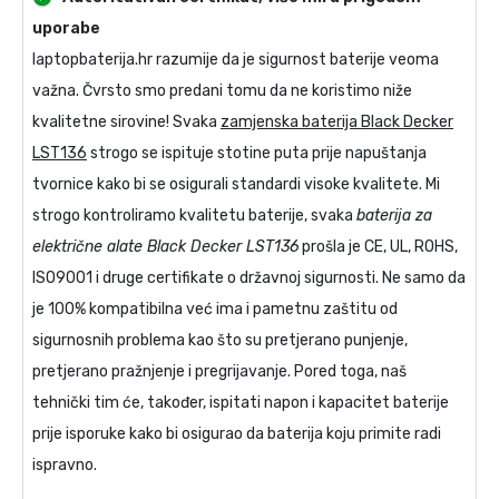
uporabe
laptopbaterija.hr razumije da je sigurnost baterije veoma
važna. Čvrsto smo predani tomu da ne koristimo niže
kvalitetne sirovine! Svaka
zamjenska baterija Black Decker
LST136
strogo se ispituje stotine puta prije napuštanja
tvornice kako bi se osigurali standardi visoke kvalitete. Mi
strogo kontroliramo kvalitetu baterije, svaka
baterija za
električne alate Black Decker LST136
prošla je CE, UL, ROHS,
ISO9001 i druge certifikate o državnoj sigurnosti. Ne samo da
je 100% kompatibilna već ima i pametnu zaštitu od
sigurnosnih problema kao što su pretjerano punjenje,
pretjerano pražnjenje i pregrijavanje. Pored toga, naš
tehnički tim će, također, ispitati napon i kapacitet baterije
prije isporuke kako bi osigurao da baterija koju primite radi
ispravno.