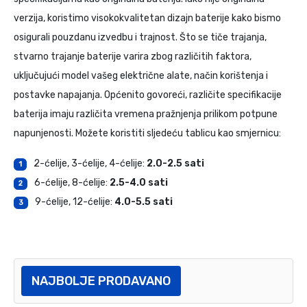
verzija, koristimo visokokvalitetan dizajn baterije kako bismo
osigurali pouzdanu izvedbu i trajnost. Što se tiče trajanja,
stvarno trajanje baterije varira zbog različitih faktora,
uključujući model vašeg električne alate, način korištenja i
postavke napajanja. Općenito govoreći, različite specifikacije
baterija imaju različita vremena pražnjenja prilikom potpune
napunjenosti. Možete koristiti sljedeću tablicu kao smjernicu:
2-ćelije, 3-ćelije, 4-ćelije:
2.0-2.5 sati
1
6-ćelije, 8-ćelije:
2.5-4.0 sati
2
9-ćelije, 12-ćelije:
4.0-5.5 sati
3
NAJBOLJE PRODAVANO