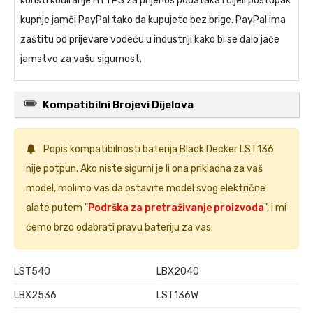
koristi kodiranje HTTPS za prijenos podataka i cijeli postupak
kupnje jamči PayPal tako da kupujete bez brige. PayPal ima
zaštitu od prijevare vodeću u industriji kako bi se dalo jače
jamstvo za vašu sigurnost.
Kompatibilni Brojevi Dijelova
Popis kompatibilnosti
baterija Black Decker LST136
nije potpun. Ako niste sigurni je li ona prikladna za vaš
model, molimo vas da ostavite model svog električne
alate putem "
Podrška za pretraživanje proizvoda
", i mi
ćemo brzo odabrati pravu bateriju za vas.
LST540
LBX2040
LBX2536
LST136W