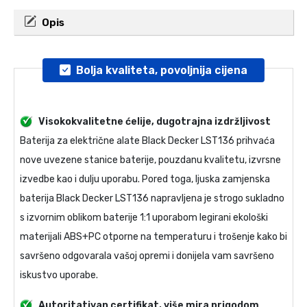
Opis
Bolja kvaliteta, povoljnija cijena
Visokokvalitetne ćelije, dugotrajna izdržljivost
Baterija za električne alate Black Decker LST136
prihvaća
nove uvezene stanice baterije, pouzdanu kvalitetu, izvrsne
izvedbe kao i dulju uporabu. Pored toga, ljuska
zamjenska
baterija Black Decker LST136
napravljena je strogo sukladno
s izvornim oblikom baterije 1:1 uporabom legirani ekološki
materijali ABS+PC otporne na temperaturu i trošenje kako bi
savršeno odgovarala vašoj opremi i donijela vam savršeno
iskustvo uporabe.
Autoritativan certifikat, više mira prigodom