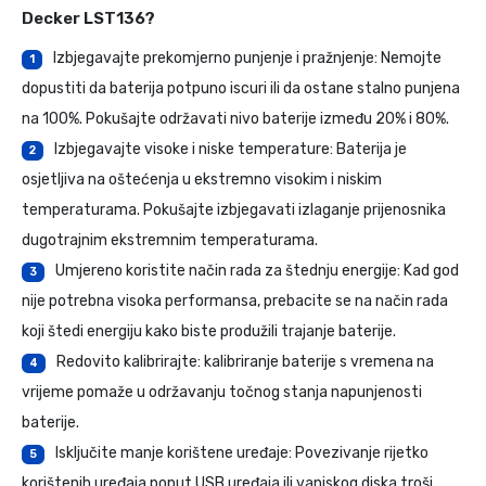
Decker LST136
?
Izbjegavajte prekomjerno punjenje i pražnjenje: Nemojte
1
dopustiti da baterija potpuno iscuri ili da ostane stalno punjena
na 100%. Pokušajte održavati nivo baterije između 20% i 80%.
Izbjegavajte visoke i niske temperature: Baterija je
2
osjetljiva na oštećenja u ekstremno visokim i niskim
temperaturama. Pokušajte izbjegavati izlaganje prijenosnika
dugotrajnim ekstremnim temperaturama.
Umjereno koristite način rada za štednju energije: Kad god
3
nije potrebna visoka performansa, prebacite se na način rada
koji štedi energiju kako biste produžili trajanje baterije.
Redovito kalibrirajte: kalibriranje baterije s vremena na
4
vrijeme pomaže u održavanju točnog stanja napunjenosti
baterije.
Isključite manje korištene uređaje: Povezivanje rijetko
5
korištenih uređaja poput USB uređaja ili vanjskog diska troši