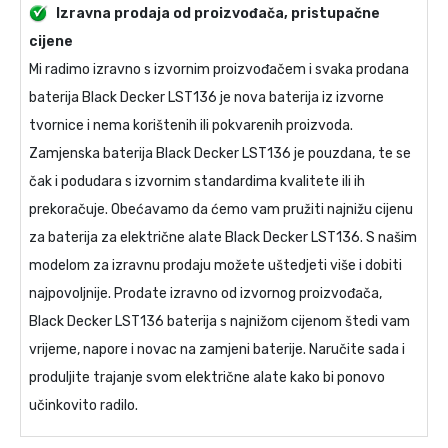
Izravna prodaja od proizvođača, pristupačne
cijene
Mi radimo izravno s izvornim proizvođačem i svaka prodana
baterija Black Decker LST136
je nova baterija iz izvorne
tvornice i nema korištenih ili pokvarenih proizvoda.
Zamjenska baterija Black Decker LST136
je pouzdana, te se
čak i podudara s izvornim standardima kvalitete ili ih
prekoračuje. Obećavamo da ćemo vam pružiti najnižu cijenu
za
baterija za električne alate Black Decker LST136
. S našim
modelom za izravnu prodaju možete uštedjeti više i dobiti
najpovoljnije. Prodate izravno od izvornog proizvođača,
Black Decker LST136 baterija
s najnižom cijenom štedi vam
vrijeme, napore i novac na zamjeni baterije. Naručite sada i
produljite trajanje svom električne alate kako bi ponovo
učinkovito radilo.