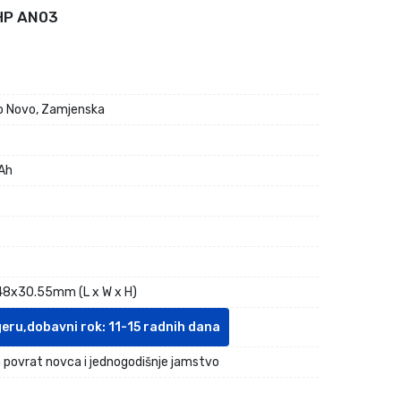
 HP AN03
 Novo, Zamjenska
Ah
8x30.55mm (L x W x H)
geru,dobavni rok: 11-15 radnih dana
 povrat novca i jednogodišnje jamstvo