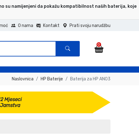
mo su namijenjeni da pokažu kompatibilnost naših baterija, koje
moć
O nama
Kontakt
Prati svoju narudžbu
0
Naslovnica
HP Baterije
Baterija za HP AN03
12 Mjeseci
Jamstva