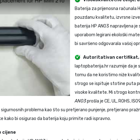
Baterija za prijenosna računala
pouzdanu kvalitetu, izvrsne izve
baterija HP AN03
napravljena je 
uporabom legirani ekološki mate
bi savršeno odgovarala vašoj opr
Autoritativan certifikat
laptopbaterija.hr razumije da je
tomu da ne koristimo niže kvalit
strogo se ispituje stotine puta p
visoke kvalitete. Mi strogo kontr
AN03
prošla je CE, UL, ROHS, ISO
igurnosnih problema kao što su pretjerano punjenje, pretjerano pražnje
ke kako bi osigurao da baterija koju primite radi ispravno.
 cijene