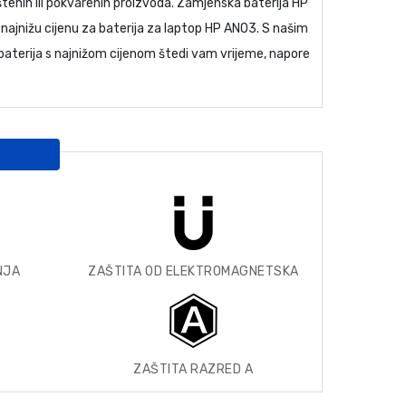
štenih ili pokvarenih proizvoda.
Zamjenska baterija HP
najnižu cijenu za
baterija za laptop HP AN03
. S našim
aterija
s najnižom cijenom štedi vam vrijeme, napore
NJA
ZAŠTITA OD ELEKTROMAGNETSKA
ZAŠTITA RAZRED A