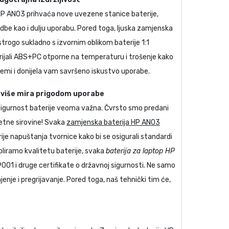
HP AN03
prihvaća nove uvezene stanice baterije,
dbe kao i dulju uporabu. Pored toga, ljuska
zamjenska
strogo sukladno s izvornim oblikom baterije 1:1
rijali ABS+PC otporne na temperaturu i trošenje kako
emi i donijela vam savršeno iskustvo uporabe.
, više mira prigodom uporabe
 sigurnost baterije veoma važna. Čvrsto smo predani
etne sirovine! Svaka
zamjenska baterija HP AN03
rije napuštanja tvornice kako bi se osigurali standardi
oliramo kvalitetu baterije, svaka
baterija za laptop HP
9001 i druge certifikate o državnoj sigurnosti. Ne samo
nje i pregrijavanje. Pored toga, naš tehnički tim će,