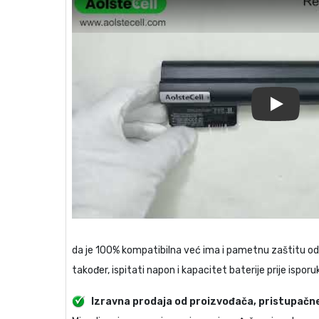
Play
da je 100% kompatibilna već ima i pametnu zaštitu od s
također, ispitati napon i kapacitet baterije prije isporu
Izravna prodaja od proizvođača, pristupačne