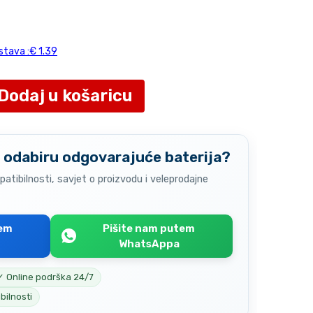
stava :€ 1.39
Dodaj u košaricu
 odabiru odgovarajuće baterija?
atibilnosti, savjet o proizvodu i veleprodajne
tem
Pišite nam putem
WhatsAppa
✓ Online podrška 24/7
bilnosti