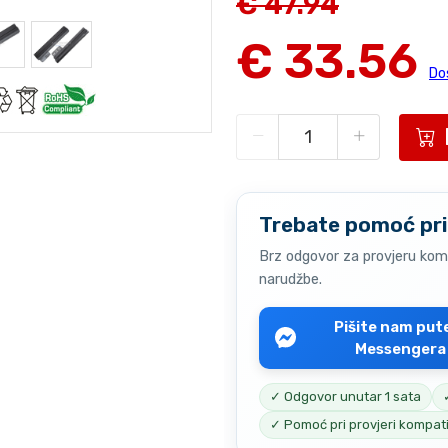
€ 47.94
€ 33.56
Do
Trebate pomoć pri
Brz odgovor za provjeru komp
narudžbe.
Pišite nam pu
Messengera
✓ Odgovor unutar 1 sata
✓ Pomoć pri provjeri kompati