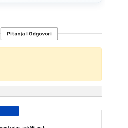
Pitanja I Odgovori
dugotrajna izdržljivost