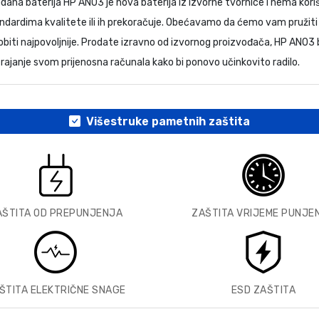
rodana
baterija HP AN03
je nova baterija iz izvorne tvornice i nema kori
ndardima kvalitete ili ih prekoračuje. Obećavamo da ćemo vam pružiti 
biti najpovoljnije. Prodate izravno od izvornog proizvođača,
HP AN03 b
 trajanje svom prijenosna računala kako bi ponovo učinkovito radilo.
Višestruke pametnih zaštita
AŠTITA OD PREPUNJENJA
ZAŠTITA VRIJEME PUNJE
ŠTITA ELEKTRIČNE SNAGE
ESD ZAŠTITA