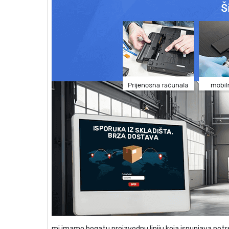
mi imamo bogatu proizvodnu liniju koja ispunjava potre