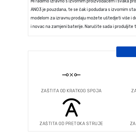
Mi radimo izravno s izvornim proizvođačem i svaka p
AN03
je pouzdana, te se čak i podudara s izvornim sta
modelom za izravnu prodaju možete uštedjeti više i do
i novac na zamjeni baterije. Naručite sada i produljite
ZAŠTITA OD KRATKOG SPOJA
Z
ZAŠTITA OD PRETOKA STRUJE
ZA