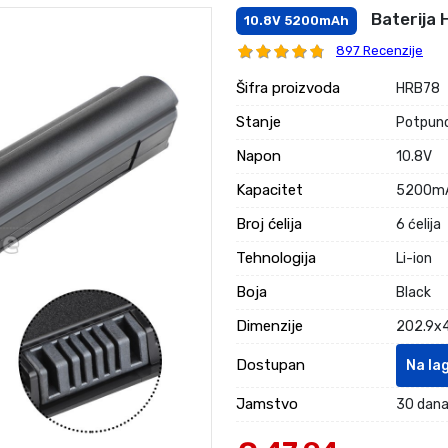
Baterija
10.8V 5200mAh
897 Recenzije
Šifra proizvoda
HRB78
Stanje
Potpuno
Napon
10.8V
Kapacitet
5200m
Broj ćelija
6 ćelija
Tehnologija
Li-ion
Boja
Black
Dimenzije
202.9x4
Dostupan
Na la
Jamstvo
30 dana