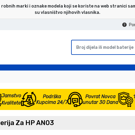
 robnih marki i oznake modela koji se koriste na web stranici sa
su vlasništvo njihovih vlasnika.
Po
Jamstvo
Podrška
Povrat Novca
Kupcima 24/7
unutar 30 Dana
Kvalitete
terija Za HP AN03