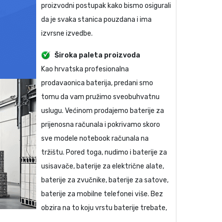
proizvodni postupak kako bismo osigurali
da je svaka stanica pouzdana i ima
izvrsne izvedbe.
Široka paleta proizvoda
Kao hrvatska profesionalna
prodavaonica baterija, predani smo
tomu da vam pružimo sveobuhvatnu
uslugu. Većinom prodajemo baterije za
prijenosna računala i pokrivamo skoro
sve modele notebook računala na
tržištu. Pored toga, nudimo i baterije za
usisavače, baterije za električne alate,
baterije za zvučnike, baterije za satove,
baterije za mobilne telefonei više. Bez
obzira na to koju vrstu baterije trebate,