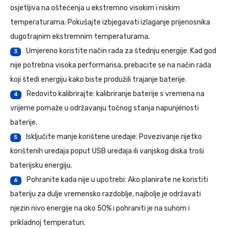
osjetljiva na oštećenja u ekstremno visokim i niskim
temperaturama. Pokušajte izbjegavati izlaganje prijenosnika
dugotrajnim ekstremnim temperaturama.
Umjereno koristite način rada za štednju energije: Kad god
3
nije potrebna visoka performansa, prebacite se na način rada
koji štedi energiju kako biste produžili trajanje baterije.
Redovito kalibrirajte: kalibriranje baterije s vremena na
4
vrijeme pomaže u održavanju točnog stanja napunjenosti
baterije.
Isključite manje korištene uređaje: Povezivanje rijetko
5
korištenih uređaja poput USB uređaja ili vanjskog diska troši
baterijsku energiju.
Pohranite kada nije u upotrebi: Ako planirate ne koristiti
6
bateriju za dulje vremensko razdoblje, najbolje je održavati
njezin nivo energije na oko 50% i pohraniti je na suhom i
prikladnoj temperaturi.