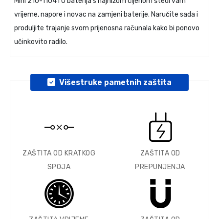
Mini 210-1104TU baterija
s najnižom cijenom štedi vam
vrijeme, napore i novac na zamjeni baterije. Naručite sada i
produljite trajanje svom prijenosna računala kako bi ponovo
učinkovito radilo.
Višestruke pametnih zaštita
ZAŠTITA OD KRATKOG
ZAŠTITA OD
SPOJA
PREPUNJENJA