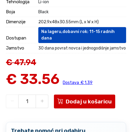
Tehnologija
Li-ion
Boja
Black
Dimenzije
202.9x48x30.55mm (L x W x H)
Na lageru,dobavni rok: 11-15 radnih
Dostupan
dana
Jamstvo
30 dana povrat novca i jednogodišnje jamstvo
€ 47.94
€ 33.56
Dostava :€ 1.39
Dodaj u košaricu
Trebate pomoć pri odabiru