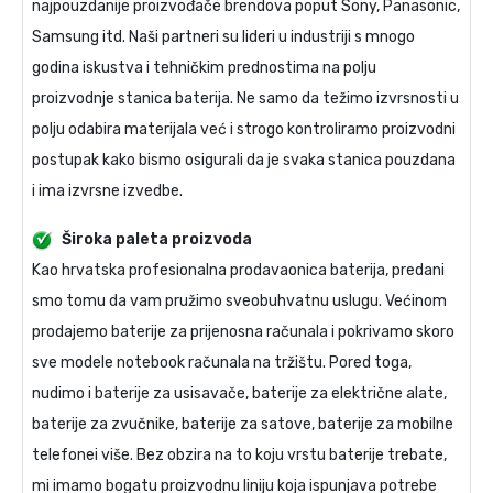
najpouzdanije proizvođače brendova poput Sony, Panasonic,
Samsung itd. Naši partneri su lideri u industriji s mnogo
godina iskustva i tehničkim prednostima na polju
proizvodnje stanica baterija. Ne samo da težimo izvrsnosti u
polju odabira materijala već i strogo kontroliramo proizvodni
postupak kako bismo osigurali da je svaka stanica pouzdana
i ima izvrsne izvedbe.
Široka paleta proizvoda
Kao hrvatska profesionalna prodavaonica baterija, predani
smo tomu da vam pružimo sveobuhvatnu uslugu. Većinom
prodajemo baterije za prijenosna računala i pokrivamo skoro
sve modele notebook računala na tržištu. Pored toga,
nudimo i baterije za usisavače, baterije za električne alate,
baterije za zvučnike, baterije za satove, baterije za mobilne
telefonei više. Bez obzira na to koju vrstu baterije trebate,
mi imamo bogatu proizvodnu liniju koja ispunjava potrebe