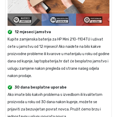
12 mjeseci jamstva
Kupite
zamjenska baterija za HP Mini 210-1104TU
i uživat
ćete u jamstvu od 12 mjeseci! Ako naiđete na bilo kakve
proizvodne probleme ili kvarove u materijalu u roku od godine
dana od kupnje, laptopbaterija.hr dat će besplatno jamstvo i
uslugu zamjene nakon pregleda od strane našeg odjela
nakon prodaje.
30 dana besplatne uporabe
Ako imate bilo kakvih problema s izvedbom ili kvalitetom
proizvoda u roku od 30 dana nakon kupnje, možete se
prijaviti za bezuvjetan povrat novca. Pružit ćemo brzu i
jednostavnu uslugu povrata novca.