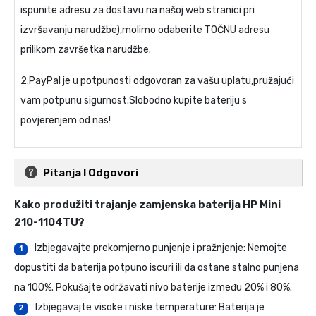
ispunite adresu za dostavu na našoj web stranici pri
izvršavanju narudžbe),molimo odaberite TOČNU adresu
prilikom završetka narudžbe.
2.PayPal je u potpunosti odgovoran za vašu uplatu,pružajući
vam potpunu sigurnost.Slobodno kupite bateriju s
povjerenjem od nas!
Pitanja I Odgovori
Kako produžiti trajanje
zamjenska baterija HP Mini
210-1104TU
?
Izbjegavajte prekomjerno punjenje i pražnjenje: Nemojte
1
dopustiti da baterija potpuno iscuri ili da ostane stalno punjena
na 100%. Pokušajte održavati nivo baterije između 20% i 80%.
Izbjegavajte visoke i niske temperature: Baterija je
2