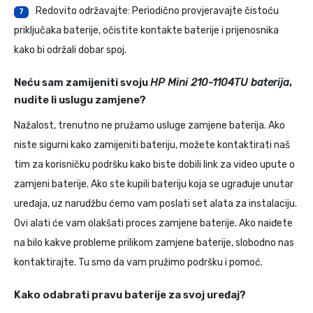
Redovito održavajte: Periodično provjeravajte čistoću
7
priključaka baterije, očistite kontakte baterije i prijenosnika
kako bi održali dobar spoj.
Neću sam zamijeniti svoju
HP Mini 210-1104TU baterija
,
nudite li uslugu zamjene?
Nažalost, trenutno ne pružamo usluge zamjene baterija. Ako
niste sigurni kako zamijeniti bateriju, možete kontaktirati naš
tim za korisničku podršku kako biste dobili link za video upute o
zamjeni baterije. Ako ste kupili bateriju koja se ugrađuje unutar
uređaja, uz narudžbu ćemo vam poslati set alata za instalaciju.
Ovi alati će vam olakšati proces zamjene baterije. Ako naiđete
na bilo kakve probleme prilikom zamjene baterije, slobodno nas
kontaktirajte. Tu smo da vam pružimo podršku i pomoć.
Kako odabrati pravu baterije za svoj uređaj?