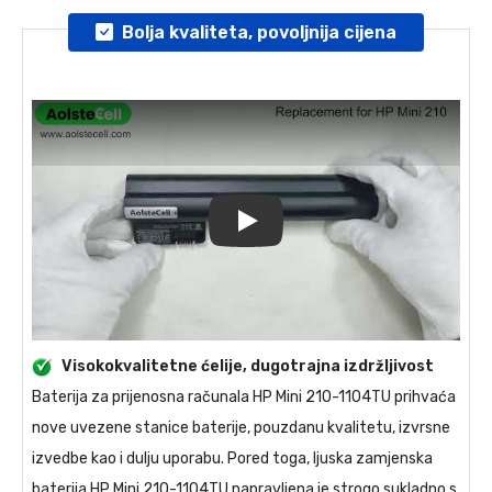
Bolja kvaliteta, povoljnija cijena
Play
Visokokvalitetne ćelije, dugotrajna izdržljivost
Baterija za prijenosna računala
HP Mini 210-1104TU
prihvaća
nove uvezene stanice baterije, pouzdanu kvalitetu, izvrsne
izvedbe kao i dulju uporabu. Pored toga, ljuska
zamjenska
baterija HP Mini 210-1104TU
napravljena je strogo sukladno s