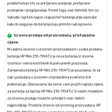
problema kao što su pretjerano punjenje, pretjerano
pražnjenje i pregrijavanje. Pored toga, naš tehnički tim će,
također, ispitati napon i kapacitet baterije prije isporuke
kako bi osigurao da baterija koju primite radi ispravno.
Izravna prodaja od proizvođača, pristupačne
cijene
Mi radimo izravno s izvornim proizvođačem i svaka prodana
baterija HP Mini 210-1104TU
je nova baterija iz izvorne
tvornice i nema korištenih ili pokvarenih proizvoda.
Zamjenska baterija HP Mini 210-1104TU
je pouzdana, te se
čak i podudara s izvornim standardima kvalitete ili ih
prekoračuje. Obećavamo da ćemo vam pružiti najnižu cijenu
za
baterija za laptop HP Mini 210-1104TU
. S našim modelom
za izravnu prodaju možete uštedjeti više i dobiti
najpovoljnije. Prodate izravno od izvornog proizvođača,
HP