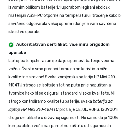
izvornim oblikom baterije 1:1 uporabom legirani ekološki
materijali ABS+PC otporne na temperaturu i trošenje kako bi
savršeno odgovarala vašoj opremi i donijela vam savršeno
iskustvo uporabe.
Autoritativan certifikat, više mira prigodom
uporabe
laptopbaterija.hr razumije da je sigurnost baterije veoma
važna. Čvrsto smo predani tomu da ne koristimo niže
kvalitetne sirovine! Svaka
zamjenska baterija HP Mini 210-
1104TU
strogo se ispituje stotine puta prije napuštanja
tvornice kako bi se osigurali standardi visoke kvalitete. Mi
strogo kontroliramo kvalitetu baterije, svaka
baterija za
laptop HP Mini 210-1104TU
prošla je CE, UL, ROHS, ISO9001 i
druge certifikate o državnoj sigurnosti. Ne samo da je 100%
kompatibilna već ima i pametnu zaštitu od sigurnosnih