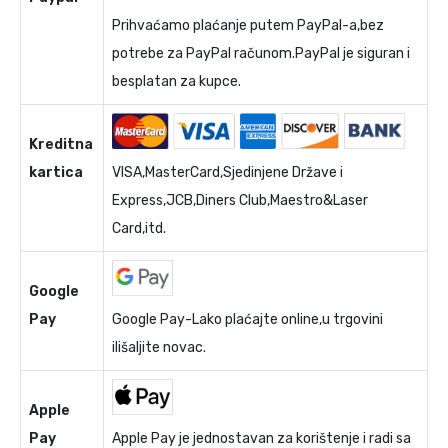
Prihvaćamo plaćanje putem PayPal-a,bez
potrebe za PayPal računom.PayPal je siguran i
besplatan za kupce.
Kreditna
kartica
VISA,MasterCard,Sjedinjene Države i
Express,JCB,Diners Club,Maestro&Laser
Card,itd.
Google
Pay
Google Pay-Lako plaćajte online,u trgovini
ilišaljite novac.
Apple
Pay
Apple Pay je jednostavan za korištenje i radi sa