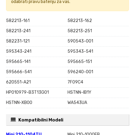
odabrati pravu bateriju za vas.
582213-161
582213-162
582213-241
582213-251
582231-121
590543-001
595343-241
595343-541
595665-141
595665-151
595666-541
596240-001
620551-A21
7F09C4
HP010979-B3T13G01
HSTNN-IB1Y
HSTNN-XB0O
WA543UA
Kompatibilni Modeli
Mini 210-1104TU
Mini 210-1000EB