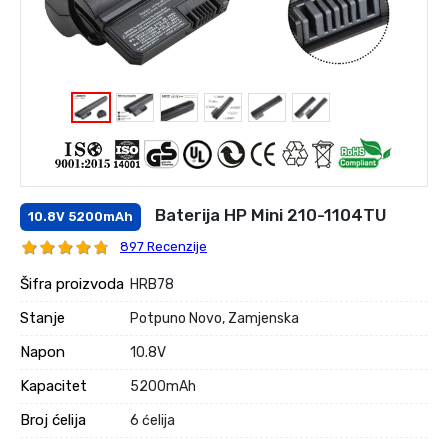
Baterija HP Mini 210-1104TU
10.8V 5200mAh
897 Recenzije
Šifra proizvoda
HRB78
Stanje
Potpuno Novo, Zamjenska
Napon
10.8V
Kapacitet
5200mAh
Broj ćelija
6 ćelija