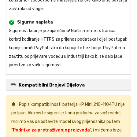
koristimo i vodootporne materijale i brtve kako bi se baterija
zaštitila od vlage.
Sigurna naplata
Sigurnost kupnje je zajamčena! Naša internet stranica
koristi kodiranje HTTPS za prijenos podataka i cijeli postupak
kupnje jamči PayPal tako da kupujete bez brige. PayPal ima
zaštitu od prijevare vodeću u industriji kako bi se dalo jače
jamstvo za vašu sigurnost.
Kompatibilni Brojevi Dijelova
Popis kompatibilnosti
baterija HP Mini 210-1104TU
nije
potpun. Ako niste sigurni je li ona prikladna za vaš model,
molimo vas da ostavite model svog prijenosnika putem
"
Podrška za pretraživanje proizvoda
", i mi ćemo brzo