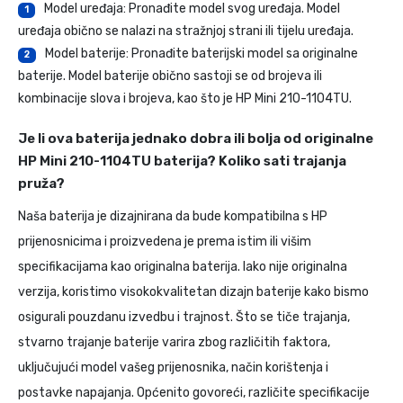
Model uređaja: Pronađite model svog uređaja. Model
1
uređaja obično se nalazi na stražnjoj strani ili tijelu uređaja.
Model baterije: Pronađite baterijski model sa originalne
2
baterije. Model baterije obično sastoji se od brojeva ili
kombinacije slova i brojeva, kao što je HP Mini 210-1104TU.
Je li ova baterija jednako dobra ili bolja od originalne
HP Mini 210-1104TU baterija? Koliko sati trajanja
pruža?
Naša baterija je dizajnirana da bude kompatibilna s HP
prijenosnicima i proizvedena je prema istim ili višim
specifikacijama kao originalna baterija. Iako nije originalna
verzija, koristimo visokokvalitetan dizajn baterije kako bismo
osigurali pouzdanu izvedbu i trajnost. Što se tiče trajanja,
stvarno trajanje baterije varira zbog različitih faktora,
uključujući model vašeg prijenosnika, način korištenja i
postavke napajanja. Općenito govoreći, različite specifikacije