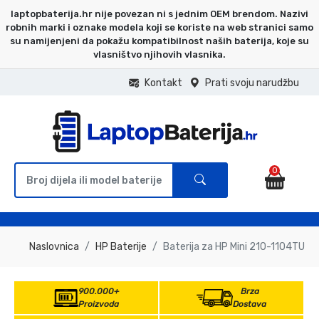
laptopbaterija.hr nije povezan ni s jednim OEM brendom. Nazivi
robnih marki i oznake modela koji se koriste na web stranici samo
su namijenjeni da pokažu kompatibilnost naših baterija, koje su
vlasništvo njihovih vlasnika.
Kontakt
Prati svoju narudžbu
0
Naslovnica
HP Baterije
Baterija za HP Mini 210-1104TU
900.000+
Brza
Proizvoda
Dostava