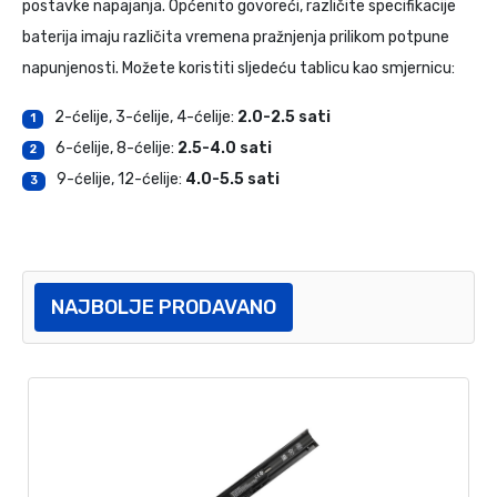
postavke napajanja. Općenito govoreći, različite specifikacije
baterija imaju različita vremena pražnjenja prilikom potpune
napunjenosti. Možete koristiti sljedeću tablicu kao smjernicu:
2-ćelije, 3-ćelije, 4-ćelije:
2.0-2.5 sati
1
6-ćelije, 8-ćelije:
2.5-4.0 sati
2
9-ćelije, 12-ćelije:
4.0-5.5 sati
3
NAJBOLJE PRODAVANO