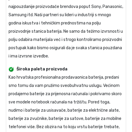
najpouzdanije proizvođače brendova poput Sony, Panasonic,
Samsung itd. Naši partneri su lideri u industriji s mnogo
godina iskustva i tehničkim prednostima na polju
proizvodnje stanica baterija. Ne samo da težimo izvrsnosti u
polju odabira materijala već i strogo kontroliramo proizvodni
postupak kako bismo osigurali da je svaka stanica pouzdana
i ima izvrsne izvedbe.
Široka paleta proizvoda
Kao hrvatska profesionalna prodavaonica baterija, predani
smo tomu da vam pružimo sveobuhvatnu uslugu. Većinom
prodajemo baterije za prijenosna računala i pokrivamo skoro
sve modele notebook računala na tržištu. Pored toga,
nudimo i baterije za usisavače, baterije za električne alate,
baterije za zvučnike, baterije za satove, baterije za mobilne
telefonei više. Bez obzira na to koju vrstu baterije trebate,