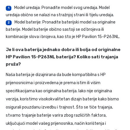
Model uređaja: Pronađite model svog uređaja. Model
1
uređaja obično se nalazi na stražnjoj strani ili tijelu uređaja.
Model baterije: Pronađite baterijski model sa originalne
2
baterije. Model baterije obično sastoji se od brojeva ili
kombinacije slova i brojeva, kao što je HP Pavilion 15-P263NL.
Je li ova baterija jednako dobra ili bolja od originalne
HP Pavilion 15-P263NL baterija? Koliko sati trajanja
pruža?
Naša baterija je dizajnirana da bude kompatibilna s HP
prijenosnicima i proizvedena je prema istim ili višim
specifikacijama kao originalna baterija. Iako nije originalna
verzija, koristimo visokokvalitetan dizajn baterije kako bismo
osigurali pouzdanu izvedbu i trajnost. Što se tiče trajanja,
stvarno trajanje baterije varira zbog različitih faktora,
uključujući model vašeg prijenosnika, način korištenja i