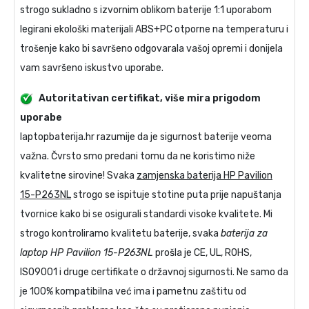
strogo sukladno s izvornim oblikom baterije 1:1 uporabom
legirani ekološki materijali ABS+PC otporne na temperaturu i
trošenje kako bi savršeno odgovarala vašoj opremi i donijela
vam savršeno iskustvo uporabe.
Autoritativan certifikat, više mira prigodom
uporabe
laptopbaterija.hr razumije da je sigurnost baterije veoma
važna. Čvrsto smo predani tomu da ne koristimo niže
kvalitetne sirovine! Svaka
zamjenska baterija HP Pavilion
15-P263NL
strogo se ispituje stotine puta prije napuštanja
tvornice kako bi se osigurali standardi visoke kvalitete. Mi
strogo kontroliramo kvalitetu baterije, svaka
baterija za
laptop HP Pavilion 15-P263NL
prošla je CE, UL, ROHS,
ISO9001 i druge certifikate o državnoj sigurnosti. Ne samo da
je 100% kompatibilna već ima i pametnu zaštitu od