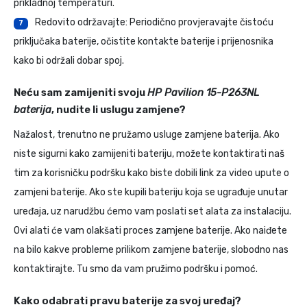
prikladnoj temperaturi.
Redovito održavajte: Periodično provjeravajte čistoću
7
priključaka baterije, očistite kontakte baterije i prijenosnika
kako bi održali dobar spoj.
Neću sam zamijeniti svoju
HP Pavilion 15-P263NL
baterija
, nudite li uslugu zamjene?
Nažalost, trenutno ne pružamo usluge zamjene baterija. Ako
niste sigurni kako zamijeniti bateriju, možete kontaktirati naš
tim za korisničku podršku kako biste dobili link za video upute o
zamjeni baterije. Ako ste kupili bateriju koja se ugrađuje unutar
uređaja, uz narudžbu ćemo vam poslati set alata za instalaciju.
Ovi alati će vam olakšati proces zamjene baterije. Ako naiđete
na bilo kakve probleme prilikom zamjene baterije, slobodno nas
kontaktirajte. Tu smo da vam pružimo podršku i pomoć.
Kako odabrati pravu baterije za svoj uređaj?