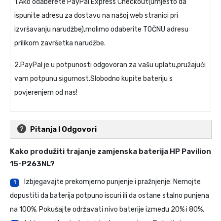
1.Ako odaberete PayPal Express Checkout(umjesto da
ispunite adresu za dostavu na našoj web stranici pri
izvršavanju narudžbe),molimo odaberite TOČNU adresu
prilikom završetka narudžbe.
2.PayPal je u potpunosti odgovoran za vašu uplatu,pružajući
vam potpunu sigurnost.Slobodno kupite bateriju s
povjerenjem od nas!
Pitanja I Odgovori
Kako produžiti trajanje
zamjenska baterija HP Pavilion
15-P263NL
?
Izbjegavajte prekomjerno punjenje i pražnjenje: Nemojte
1
dopustiti da baterija potpuno iscuri ili da ostane stalno punjena
na 100%. Pokušajte održavati nivo baterije između 20% i 80%.