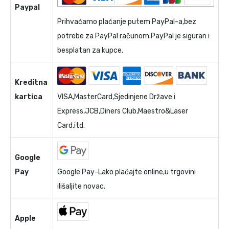
Paypal
Prihvaćamo plaćanje putem PayPal-a,bez
potrebe za PayPal računom.PayPal je siguran i
besplatan za kupce.
Kreditna
kartica
VISA,MasterCard,Sjedinjene Države i
Express,JCB,Diners Club,Maestro&Laser
Card,itd.
Google
Pay
Google Pay-Lako plaćajte online,u trgovini
ilišaljite novac.
Apple