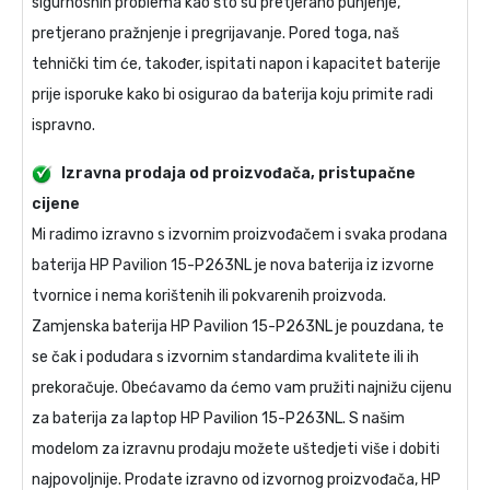
sigurnosnih problema kao što su pretjerano punjenje,
pretjerano pražnjenje i pregrijavanje. Pored toga, naš
tehnički tim će, također, ispitati napon i kapacitet baterije
prije isporuke kako bi osigurao da baterija koju primite radi
ispravno.
Izravna prodaja od proizvođača, pristupačne
cijene
Mi radimo izravno s izvornim proizvođačem i svaka prodana
baterija HP Pavilion 15-P263NL
je nova baterija iz izvorne
tvornice i nema korištenih ili pokvarenih proizvoda.
Zamjenska baterija HP Pavilion 15-P263NL
je pouzdana, te
se čak i podudara s izvornim standardima kvalitete ili ih
prekoračuje. Obećavamo da ćemo vam pružiti najnižu cijenu
za
baterija za laptop HP Pavilion 15-P263NL
. S našim
modelom za izravnu prodaju možete uštedjeti više i dobiti
najpovoljnije. Prodate izravno od izvornog proizvođača,
HP