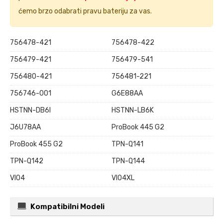
ćemo brzo odabrati pravu bateriju za vas.
756478-421
756478-422
756479-421
756479-541
756480-421
756481-221
756746-001
G6E88AA
HSTNN-DB6I
HSTNN-LB6K
J6U78AA
ProBook 445 G2
ProBook 455 G2
TPN-Q141
TPN-Q142
TPN-Q144
VI04
VI04XL
Kompatibilni Modeli