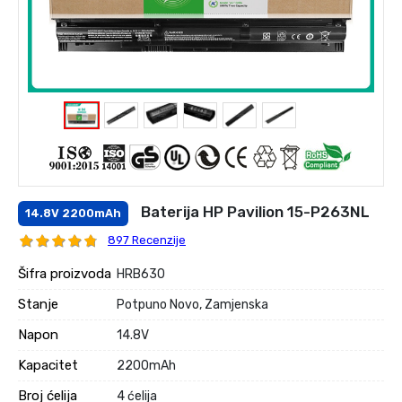
Baterija HP Pavilion 15-P263NL
14.8V 2200mAh
897 Recenzije
Šifra proizvoda
HRB630
Stanje
Potpuno Novo, Zamjenska
Napon
14.8V
Kapacitet
2200mAh
Broj ćelija
4 ćelija