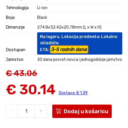
Tehnologija
Li-ion
Boja
Black
Dimenzije
274.8x32.42x20.78mm (L x W x H)
Na lageru, Lokacija predmeta: Lokalno
skladište.
3-5 radnih dana
Dostupan
ETA:
Jamstvo
30 dana povrat novca i jednogodišnje jamstvo
€ 43.06
€ 30.14
Dostava :€ 1.39
Dodaj u košaricu