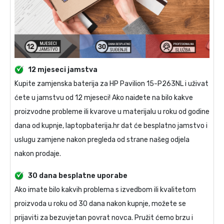
12 mjeseci jamstva
Kupite
zamjenska baterija za HP Pavilion 15-P263NL
i uživat
ćete u jamstvu od 12 mjeseci! Ako naiđete na bilo kakve
proizvodne probleme ili kvarove u materijalu u roku od godine
dana od kupnje, laptopbaterija.hr dat će besplatno jamstvo i
uslugu zamjene nakon pregleda od strane našeg odjela
nakon prodaje.
30 dana besplatne uporabe
Ako imate bilo kakvih problema s izvedbom ili kvalitetom
proizvoda u roku od 30 dana nakon kupnje, možete se
prijaviti za bezuvjetan povrat novca. Pružit ćemo brzu i