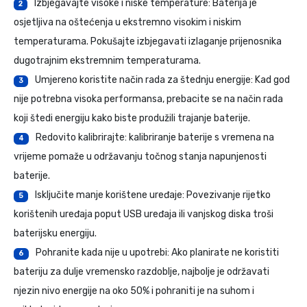
Izbjegavajte visoke i niske temperature: Baterija je
2
osjetljiva na oštećenja u ekstremno visokim i niskim
temperaturama. Pokušajte izbjegavati izlaganje prijenosnika
dugotrajnim ekstremnim temperaturama.
Umjereno koristite način rada za štednju energije: Kad god
3
nije potrebna visoka performansa, prebacite se na način rada
koji štedi energiju kako biste produžili trajanje baterije.
Redovito kalibrirajte: kalibriranje baterije s vremena na
4
vrijeme pomaže u održavanju točnog stanja napunjenosti
baterije.
Isključite manje korištene uređaje: Povezivanje rijetko
5
korištenih uređaja poput USB uređaja ili vanjskog diska troši
baterijsku energiju.
Pohranite kada nije u upotrebi: Ako planirate ne koristiti
6
bateriju za dulje vremensko razdoblje, najbolje je održavati
njezin nivo energije na oko 50% i pohraniti je na suhom i