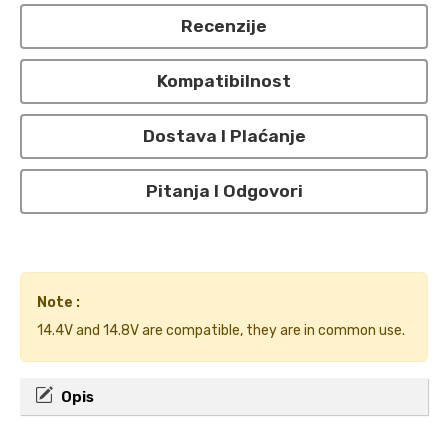
Recenzije
Kompatibilnost
Dostava I Plaćanje
Pitanja I Odgovori
Note :
14.4V and 14.8V are compatible, they are in common use.
Opis