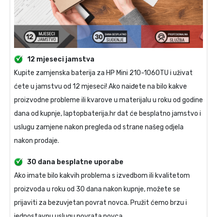
12 mjeseci jamstva
Kupite
zamjenska baterija za HP Mini 210-1060TU
i uživat
ćete u jamstvu od 12 mjeseci! Ako naiđete na bilo kakve
proizvodne probleme ili kvarove u materijalu u roku od godine
dana od kupnje, laptopbaterija.hr dat će besplatno jamstvo i
uslugu zamjene nakon pregleda od strane našeg odjela
nakon prodaje.
30 dana besplatne uporabe
Ako imate bilo kakvih problema s izvedbom ili kvalitetom
proizvoda u roku od 30 dana nakon kupnje, možete se
prijaviti za bezuvjetan povrat novca. Pružit ćemo brzu i
jednostavnu uslugu povrata novca.