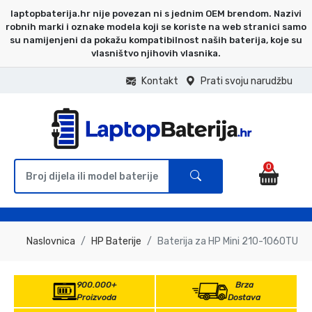
laptopbaterija.hr nije povezan ni s jednim OEM brendom. Nazivi
robnih marki i oznake modela koji se koriste na web stranici samo
su namijenjeni da pokažu kompatibilnost naših baterija, koje su
vlasništvo njihovih vlasnika.
Kontakt
Prati svoju narudžbu
0
Naslovnica
HP Baterije
Baterija za HP Mini 210-1060TU
900.000+
Brza
Proizvoda
Dostava