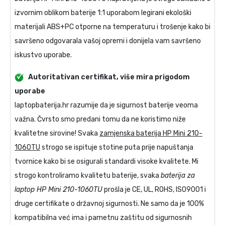
izvornim oblikom baterije 1:1 uporabom legirani ekološki
materijali ABS+PC otporne na temperaturu i trošenje kako bi
savršeno odgovarala vašoj opremi i donijela vam savršeno
iskustvo uporabe.
Autoritativan certifikat, više mira prigodom
uporabe
laptopbaterija.hr razumije da je sigurnost baterije veoma
važna. Čvrsto smo predani tomu da ne koristimo niže
kvalitetne sirovine! Svaka
zamjenska baterija HP Mini 210-
1060TU
strogo se ispituje stotine puta prije napuštanja
tvornice kako bi se osigurali standardi visoke kvalitete. Mi
strogo kontroliramo kvalitetu baterije, svaka
baterija za
laptop HP Mini 210-1060TU
prošla je CE, UL, ROHS, ISO9001 i
druge certifikate o državnoj sigurnosti. Ne samo da je 100%
kompatibilna već ima i pametnu zaštitu od sigurnosnih