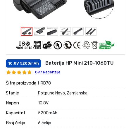
Baterija HP Mini 210-1060TU
10.8V 5200mAh
897 Recenzije
Šifra proizvoda
HRB78
Stanje
Potpuno Novo, Zamjenska
Napon
10.8V
Kapacitet
5200mAh
Broj ćelija
6 ćelija