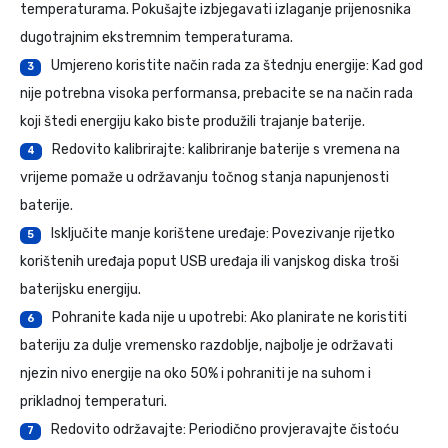
temperaturama. Pokušajte izbjegavati izlaganje prijenosnika
dugotrajnim ekstremnim temperaturama.
Umjereno koristite način rada za štednju energije: Kad god
3
nije potrebna visoka performansa, prebacite se na način rada
koji štedi energiju kako biste produžili trajanje baterije.
Redovito kalibrirajte: kalibriranje baterije s vremena na
4
vrijeme pomaže u održavanju točnog stanja napunjenosti
baterije.
Isključite manje korištene uređaje: Povezivanje rijetko
5
korištenih uređaja poput USB uređaja ili vanjskog diska troši
baterijsku energiju.
Pohranite kada nije u upotrebi: Ako planirate ne koristiti
6
bateriju za dulje vremensko razdoblje, najbolje je održavati
njezin nivo energije na oko 50% i pohraniti je na suhom i
prikladnoj temperaturi.
Redovito održavajte: Periodično provjeravajte čistoću
7