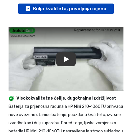
Bolja kvaliteta, povoljnija cijena
Play
Visokokvalitetne ćelije, dugotrajna izdržljivost
Baterija za prijenosna računala
HP Mini 210-1060TU
prihvaća
nove uvezene stanice baterije, pouzdanu kvalitetu, izvrsne
izvedbe kao i dulju uporabu. Pored toga, ljuska
zamjenska
baterija HP Mini 210-1060TU
napravljena je strogo sukladno s