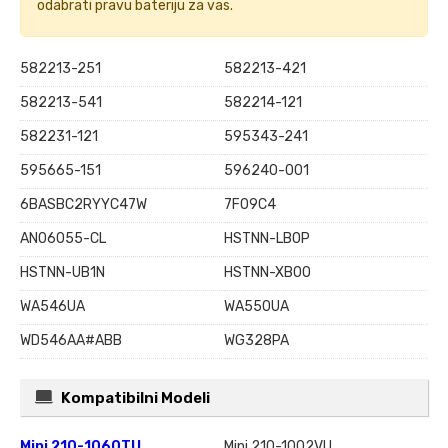
odabrati pravu bateriju za vas.
582213-251
582213-421
582213-541
582214-121
582231-121
595343-241
595665-151
596240-001
6BASBC2RYYC47W
7F09C4
AN06055-CL
HSTNN-LB0P
HSTNN-UB1N
HSTNN-XB0O
WA546UA
WA550UA
WD546AA#ABB
WG328PA
Kompatibilni Modeli
Mini 210-1060TU
Mini 210-1002VU