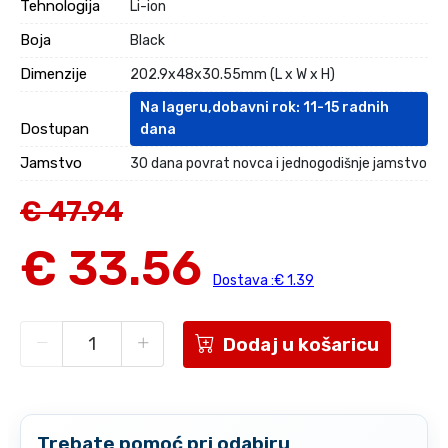
Tehnologija
Li-ion
Boja
Black
Dimenzije
202.9x48x30.55mm (L x W x H)
Na lageru,dobavni rok: 11-15 radnih
Dostupan
dana
Jamstvo
30 dana povrat novca i jednogodišnje jamstvo
€ 47.94
€ 33.56
Dostava :€ 1.39
Dodaj u košaricu
Trebate pomoć pri odabiru