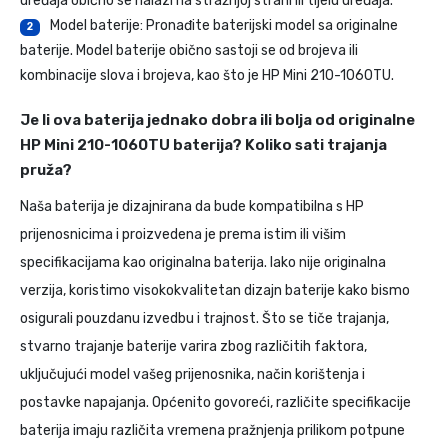
uređaja obično se nalazi na stražnjoj strani ili tijelu uređaja.
Model baterije: Pronađite baterijski model sa originalne
2
baterije. Model baterije obično sastoji se od brojeva ili
kombinacije slova i brojeva, kao što je HP Mini 210-1060TU.
Je li ova baterija jednako dobra ili bolja od originalne
HP Mini 210-1060TU baterija? Koliko sati trajanja
pruža?
Naša baterija je dizajnirana da bude kompatibilna s HP
prijenosnicima i proizvedena je prema istim ili višim
specifikacijama kao originalna baterija. Iako nije originalna
verzija, koristimo visokokvalitetan dizajn baterije kako bismo
osigurali pouzdanu izvedbu i trajnost. Što se tiče trajanja,
stvarno trajanje baterije varira zbog različitih faktora,
uključujući model vašeg prijenosnika, način korištenja i
postavke napajanja. Općenito govoreći, različite specifikacije
baterija imaju različita vremena pražnjenja prilikom potpune