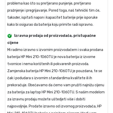
problema kao što su pretjerano punjenje, pretjerano
pražnjenje i pregrijavanje. Pored toga, naš tehnički tim će,
također, ispitati napon i kapacitet baterije prije isporuke
kako bi osigurao da baterija koju primite radi ispravno.
Izravna prodaja od proizvođača, pristupačne
cijene
Mi radimo izravno s izvornim proizvođačem i svaka prodana
baterija HP Mini 210-1060TU
je nova baterija iz izvorne
tvornice i nema korištenih ili pokvarenih proizvoda.
Zamjenska baterija HP Mini 210-1060TU
je pouzdana, te se
čak i podudara s izvornim standardima kvalitete ili ih
prekoračuje. Obećavamo da ćemo vam pružiti najnižu cijenu
za
baterija za laptop HP Mini 210-1060TU
. S našim modelom
za izravnu prodaju možete uštedjeti više i dobiti
najpovoljnije. Prodate izravno od izvornog proizvođača,
HP