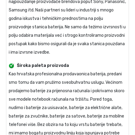
najpouzdanije proizvođače brendova poput Sony, Panasonic,
Samsung itd. Naši partneri su lideri u industriji s mnogo
godina iskustva i tehničkim prednostima na polju
proizvodnje stanica baterija. Ne samo da težimo izvrsnosti u
polju odabira materijala već i strogo kontroliramo proizvodni
postupak kako bismo osigurali da je svaka stanica pouzdana
i ima izvrsne izvedbe.
Široka paleta proizvoda
Kao hrvatska profesionalna prodavaonica baterija, predani
smo tomu da vam pružimo sveobuhvatnu uslugu. Većinom
prodajemo baterije za prijenosna računala i pokrivamo skoro
sve modele notebook računala na tržištu. Pored toga,
nudimo i baterije za usisavače, baterije za električne alate,
baterije za zvučnike, baterije za satove, baterije za mobilne
telefonei više. Bez obzira na to koju vrstu baterije trebate,
mi imamo bogatu proizvodnu liniju koja ispunjava potrebe