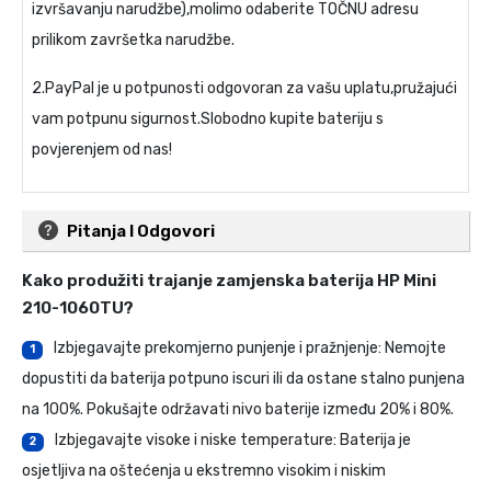
izvršavanju narudžbe),molimo odaberite TOČNU adresu
prilikom završetka narudžbe.
2.PayPal je u potpunosti odgovoran za vašu uplatu,pružajući
vam potpunu sigurnost.Slobodno kupite bateriju s
povjerenjem od nas!
Pitanja I Odgovori
Kako produžiti trajanje
zamjenska baterija HP Mini
210-1060TU
?
Izbjegavajte prekomjerno punjenje i pražnjenje: Nemojte
1
dopustiti da baterija potpuno iscuri ili da ostane stalno punjena
na 100%. Pokušajte održavati nivo baterije između 20% i 80%.
Izbjegavajte visoke i niske temperature: Baterija je
2
osjetljiva na oštećenja u ekstremno visokim i niskim