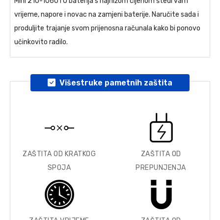
Mini 210-1060TU baterija
s najnižom cijenom štedi vam
vrijeme, napore i novac na zamjeni baterije. Naručite sada i
produljite trajanje svom prijenosna računala kako bi ponovo
učinkovito radilo.
Višestruke pametnih zaštita
ZAŠTITA OD KRATKOG
ZAŠTITA OD
SPOJA
PREPUNJENJA