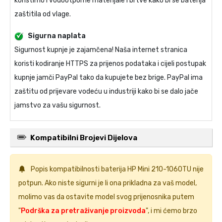
koristimo i vodootporne materijale i brtve kako bi se baterija
zaštitila od vlage.
Sigurna naplata
Sigurnost kupnje je zajamčena! Naša internet stranica
koristi kodiranje HTTPS za prijenos podataka i cijeli postupak
kupnje jamči PayPal tako da kupujete bez brige. PayPal ima
zaštitu od prijevare vodeću u industriji kako bi se dalo jače
jamstvo za vašu sigurnost.
Kompatibilni Brojevi Dijelova
Popis kompatibilnosti
baterija HP Mini 210-1060TU
nije
potpun. Ako niste sigurni je li ona prikladna za vaš model,
molimo vas da ostavite model svog prijenosnika putem
"
Podrška za pretraživanje proizvoda
", i mi ćemo brzo