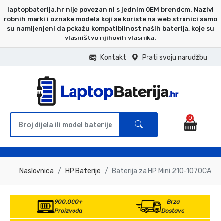
laptopbaterija.hr nije povezan ni s jednim OEM brendom. Nazivi
robnih marki i oznake modela koji se koriste na web stranici samo
su namijenjeni da pokažu kompatibilnost naših baterija, koje su
vlasništvo njihovih vlasnika.
Kontakt
Prati svoju narudžbu
0
Naslovnica
HP Baterije
Baterija za HP Mini 210-1070CA
900.000+
Brza
Proizvoda
Dostava