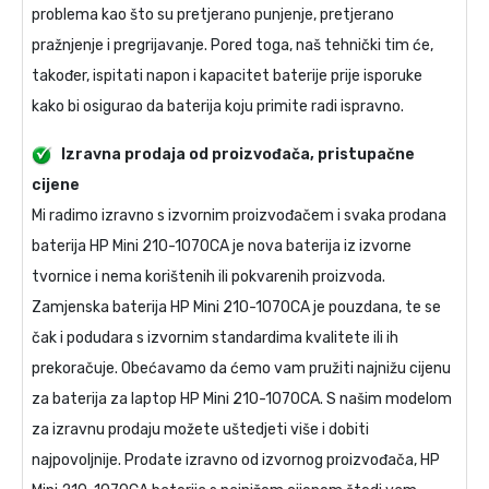
problema kao što su pretjerano punjenje, pretjerano
pražnjenje i pregrijavanje. Pored toga, naš tehnički tim će,
također, ispitati napon i kapacitet baterije prije isporuke
kako bi osigurao da baterija koju primite radi ispravno.
Izravna prodaja od proizvođača, pristupačne
cijene
Mi radimo izravno s izvornim proizvođačem i svaka prodana
baterija HP Mini 210-1070CA
je nova baterija iz izvorne
tvornice i nema korištenih ili pokvarenih proizvoda.
Zamjenska baterija HP Mini 210-1070CA
je pouzdana, te se
čak i podudara s izvornim standardima kvalitete ili ih
prekoračuje. Obećavamo da ćemo vam pružiti najnižu cijenu
za
baterija za laptop HP Mini 210-1070CA
. S našim modelom
za izravnu prodaju možete uštedjeti više i dobiti
najpovoljnije. Prodate izravno od izvornog proizvođača,
HP