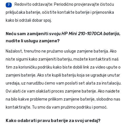
Redovito održavajte: Periodično provjeravajte čistoću
7
priključaka baterije, očistite kontakte baterije i prijenosnika
kako bi održali dobar spoj.
Neću sam zamijeniti svoju
HP Mini 210-1070CA baterija
,
nudite li uslugu zamjene?
Nažalost, trenutno ne pružamo usluge zamjene baterija. Ako
niste sigurni kako zamijeniti bateriju, možete kontaktirati naš
tim za korisničku podršku kako biste dobili link za video upute o
zamjeni baterije. Ako ste kupili bateriju koja se ugrađuje unutar
uređaja, uz narudžbu ćemo vam poslati set alata za instalaciju.
Ovi alati će vam olakšati proces zamjene baterije. Ako naiđete
na bilo kakve probleme prilikom zamjene baterije, slobodno nas
kontaktirajte. Tu smo da vam pružimo podršku i pomoć.
Kako odabrati pravu baterije za svoj uređaj?