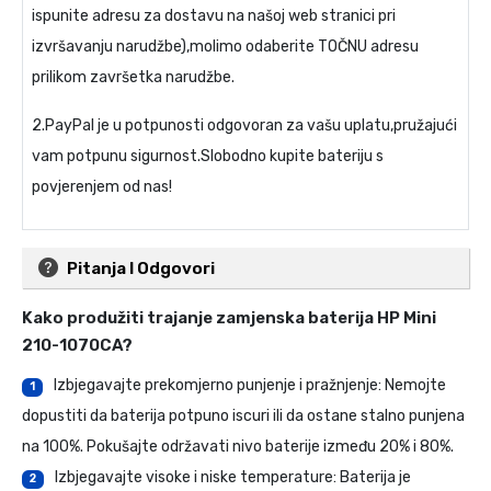
ispunite adresu za dostavu na našoj web stranici pri
izvršavanju narudžbe),molimo odaberite TOČNU adresu
prilikom završetka narudžbe.
2.PayPal je u potpunosti odgovoran za vašu uplatu,pružajući
vam potpunu sigurnost.Slobodno kupite bateriju s
povjerenjem od nas!
Pitanja I Odgovori
Kako produžiti trajanje
zamjenska baterija HP Mini
210-1070CA
?
Izbjegavajte prekomjerno punjenje i pražnjenje: Nemojte
1
dopustiti da baterija potpuno iscuri ili da ostane stalno punjena
na 100%. Pokušajte održavati nivo baterije između 20% i 80%.
Izbjegavajte visoke i niske temperature: Baterija je
2