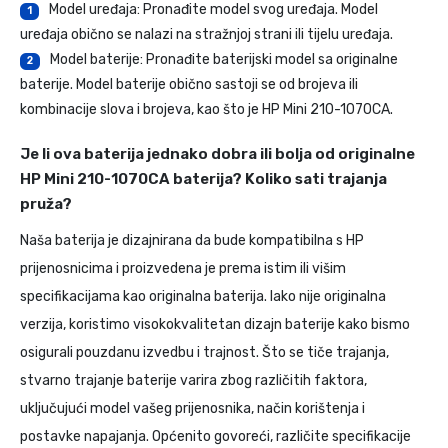
Model uređaja: Pronađite model svog uređaja. Model
1
uređaja obično se nalazi na stražnjoj strani ili tijelu uređaja.
Model baterije: Pronađite baterijski model sa originalne
2
baterije. Model baterije obično sastoji se od brojeva ili
kombinacije slova i brojeva, kao što je HP Mini 210-1070CA.
Je li ova baterija jednako dobra ili bolja od originalne
HP Mini 210-1070CA baterija? Koliko sati trajanja
pruža?
Naša baterija je dizajnirana da bude kompatibilna s HP
prijenosnicima i proizvedena je prema istim ili višim
specifikacijama kao originalna baterija. Iako nije originalna
verzija, koristimo visokokvalitetan dizajn baterije kako bismo
osigurali pouzdanu izvedbu i trajnost. Što se tiče trajanja,
stvarno trajanje baterije varira zbog različitih faktora,
uključujući model vašeg prijenosnika, način korištenja i
postavke napajanja. Općenito govoreći, različite specifikacije