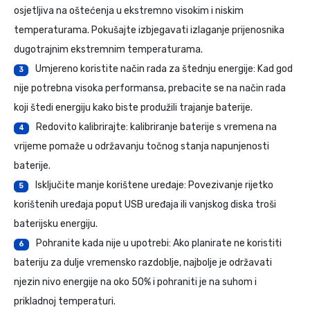
osjetljiva na oštećenja u ekstremno visokim i niskim
temperaturama. Pokušajte izbjegavati izlaganje prijenosnika
dugotrajnim ekstremnim temperaturama.
Umjereno koristite način rada za štednju energije: Kad god
3
nije potrebna visoka performansa, prebacite se na način rada
koji štedi energiju kako biste produžili trajanje baterije.
Redovito kalibrirajte: kalibriranje baterije s vremena na
4
vrijeme pomaže u održavanju točnog stanja napunjenosti
baterije.
Isključite manje korištene uređaje: Povezivanje rijetko
5
korištenih uređaja poput USB uređaja ili vanjskog diska troši
baterijsku energiju.
Pohranite kada nije u upotrebi: Ako planirate ne koristiti
6
bateriju za dulje vremensko razdoblje, najbolje je održavati
njezin nivo energije na oko 50% i pohraniti je na suhom i
prikladnoj temperaturi.