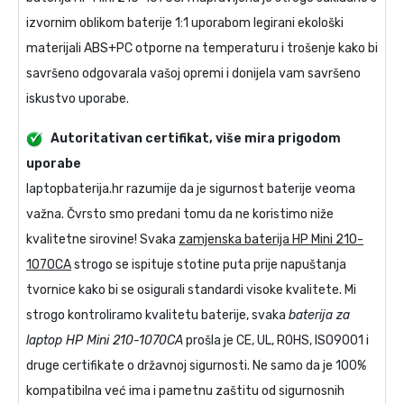
izvornim oblikom baterije 1:1 uporabom legirani ekološki
materijali ABS+PC otporne na temperaturu i trošenje kako bi
savršeno odgovarala vašoj opremi i donijela vam savršeno
iskustvo uporabe.
Autoritativan certifikat, više mira prigodom
uporabe
laptopbaterija.hr razumije da je sigurnost baterije veoma
važna. Čvrsto smo predani tomu da ne koristimo niže
kvalitetne sirovine! Svaka
zamjenska baterija HP Mini 210-
1070CA
strogo se ispituje stotine puta prije napuštanja
tvornice kako bi se osigurali standardi visoke kvalitete. Mi
strogo kontroliramo kvalitetu baterije, svaka
baterija za
laptop HP Mini 210-1070CA
prošla je CE, UL, ROHS, ISO9001 i
druge certifikate o državnoj sigurnosti. Ne samo da je 100%
kompatibilna već ima i pametnu zaštitu od sigurnosnih