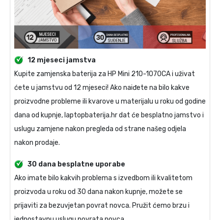
12 mjeseci jamstva
Kupite
zamjenska baterija za HP Mini 210-1070CA
i uživat
ćete u jamstvu od 12 mjeseci! Ako naiđete na bilo kakve
proizvodne probleme ili kvarove u materijalu u roku od godine
dana od kupnje, laptopbaterija.hr dat će besplatno jamstvo i
uslugu zamjene nakon pregleda od strane našeg odjela
nakon prodaje.
30 dana besplatne uporabe
Ako imate bilo kakvih problema s izvedbom ili kvalitetom
proizvoda u roku od 30 dana nakon kupnje, možete se
prijaviti za bezuvjetan povrat novca. Pružit ćemo brzu i
jednostavnu uslugu povrata novca.