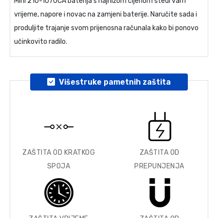
Mini 210-1070CA baterija
s najnižom cijenom štedi vam
vrijeme, napore i novac na zamjeni baterije. Naručite sada i
produljite trajanje svom prijenosna računala kako bi ponovo
učinkovito radilo.
Višestruke pametnih zaštita
ZAŠTITA OD KRATKOG
ZAŠTITA OD
SPOJA
PREPUNJENJA