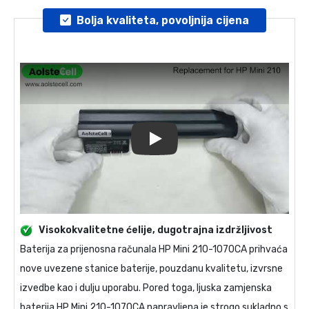
Bolja kvaliteta, povoljnija cijena
Play
Visokokvalitetne ćelije, dugotrajna izdržljivost
Baterija za prijenosna računala
HP Mini 210-1070CA
prihvaća
nove uvezene stanice baterije, pouzdanu kvalitetu, izvrsne
izvedbe kao i dulju uporabu. Pored toga, ljuska
zamjenska
baterija HP Mini 210-1070CA
napravljena je strogo sukladno s