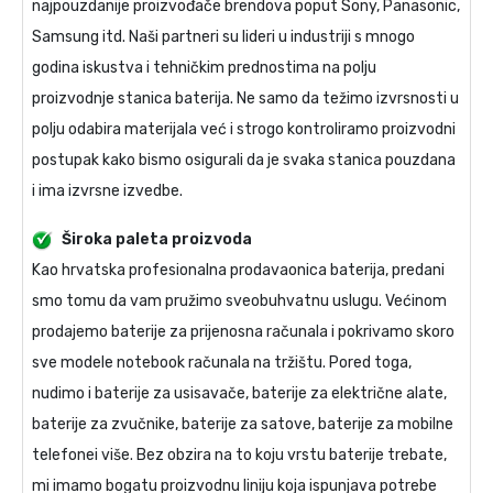
najpouzdanije proizvođače brendova poput Sony, Panasonic,
Samsung itd. Naši partneri su lideri u industriji s mnogo
godina iskustva i tehničkim prednostima na polju
proizvodnje stanica baterija. Ne samo da težimo izvrsnosti u
polju odabira materijala već i strogo kontroliramo proizvodni
postupak kako bismo osigurali da je svaka stanica pouzdana
i ima izvrsne izvedbe.
Široka paleta proizvoda
Kao hrvatska profesionalna prodavaonica baterija, predani
smo tomu da vam pružimo sveobuhvatnu uslugu. Većinom
prodajemo baterije za prijenosna računala i pokrivamo skoro
sve modele notebook računala na tržištu. Pored toga,
nudimo i baterije za usisavače, baterije za električne alate,
baterije za zvučnike, baterije za satove, baterije za mobilne
telefonei više. Bez obzira na to koju vrstu baterije trebate,
mi imamo bogatu proizvodnu liniju koja ispunjava potrebe