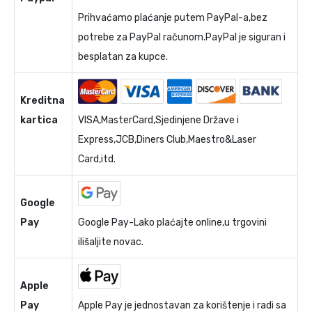
Prihvaćamo plaćanje putem PayPal-a,bez
potrebe za PayPal računom.PayPal je siguran i
besplatan za kupce.
Kreditna
kartica
VISA,MasterCard,Sjedinjene Države i
Express,JCB,Diners Club,Maestro&Laser
Card,itd.
Google
Pay
Google Pay-Lako plaćajte online,u trgovini
ilišaljite novac.
Apple
Pay
Apple Pay je jednostavan za korištenje i radi sa