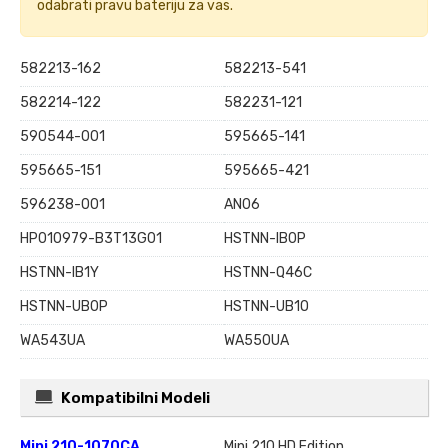
odabrati pravu bateriju za vas.
582213-162
582213-541
582214-122
582231-121
590544-001
595665-141
595665-151
595665-421
596238-001
AN06
HP010979-B3T13G01
HSTNN-IB0P
HSTNN-IB1Y
HSTNN-Q46C
HSTNN-UB0P
HSTNN-UB1O
WA543UA
WA550UA
Kompatibilni Modeli
Mini 210-1070CA
Mini 210 HD Edition