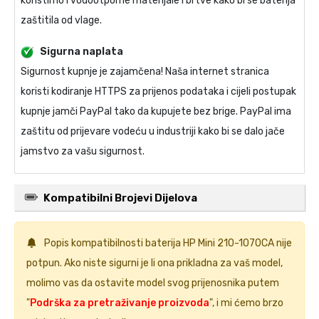
koristimo i vodootporne materijale i brtve kako bi se baterija
zaštitila od vlage.
Sigurna naplata
Sigurnost kupnje je zajamčena! Naša internet stranica
koristi kodiranje HTTPS za prijenos podataka i cijeli postupak
kupnje jamči PayPal tako da kupujete bez brige. PayPal ima
zaštitu od prijevare vodeću u industriji kako bi se dalo jače
jamstvo za vašu sigurnost.
Kompatibilni Brojevi Dijelova
Popis kompatibilnosti
baterija HP Mini 210-1070CA
nije
potpun. Ako niste sigurni je li ona prikladna za vaš model,
molimo vas da ostavite model svog prijenosnika putem
"
Podrška za pretraživanje proizvoda
", i mi ćemo brzo