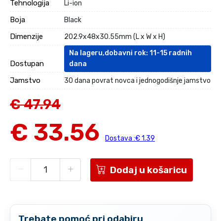
Tehnologija
Li-ion
Boja
Black
Dimenzije
202.9x48x30.55mm (L x W x H)
Na lageru,dobavni rok: 11-15 radnih
Dostupan
dana
Jamstvo
30 dana povrat novca i jednogodišnje jamstvo
€ 47.94
€ 33.56
Dostava :€ 1.39
Dodaj u košaricu
Trebate pomoć pri odabiru