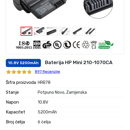
Baterija HP Mini 210-1070CA
10.8V 5200mAh
897 Recenzije
Šifra proizvoda
HRB78
Stanje
Potpuno Novo, Zamjenska
Napon
10.8V
Kapacitet
5200mAh
Broj ćelija
6 ćelija