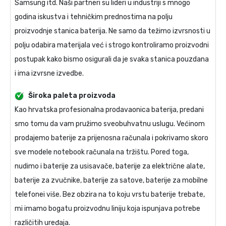
Samsung itd. Naši partneri su lideri u industriji s mnogo
godina iskustva i tehničkim prednostima na polju
proizvodnje stanica baterija. Ne samo da težimo izvrsnosti u
polju odabira materijala već i strogo kontroliramo proizvodni
postupak kako bismo osigurali da je svaka stanica pouzdana
i ima izvrsne izvedbe.
Široka paleta proizvoda
Kao hrvatska profesionalna prodavaonica baterija, predani
smo tomu da vam pružimo sveobuhvatnu uslugu. Većinom
prodajemo baterije za prijenosna računala i pokrivamo skoro
sve modele notebook računala na tržištu. Pored toga,
nudimo i baterije za usisavače, baterije za električne alate,
baterije za zvučnike, baterije za satove, baterije za mobilne
telefonei više. Bez obzira na to koju vrstu baterije trebate,
mi imamo bogatu proizvodnu liniju koja ispunjava potrebe
različitih uređaja.