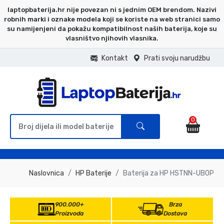
laptopbaterija.hr nije povezan ni s jednim OEM brendom. Nazivi
robnih marki i oznake modela koji se koriste na web stranici samo
su namijenjeni da pokažu kompatibilnost naših baterija, koje su
vlasništvo njihovih vlasnika.
Kontakt
Prati svoju narudžbu
0
Naslovnica
HP Baterije
Baterija za HP HSTNN-UB0P
900.000+
Brza
Proizvoda
Dostava