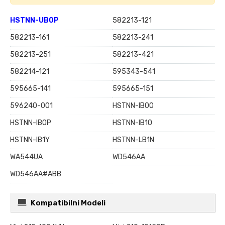
HSTNN-UB0P
582213-121
582213-161
582213-241
582213-251
582213-421
582214-121
595343-541
595665-141
595665-151
596240-001
HSTNN-IB0O
HSTNN-IB0P
HSTNN-IB1O
HSTNN-IB1Y
HSTNN-LB1N
WA544UA
WD546AA
WD546AA#ABB
Kompatibilni Modeli