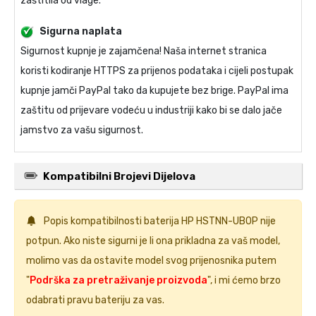
zaštitila od vlage.
Sigurna naplata
Sigurnost kupnje je zajamčena! Naša internet stranica
koristi kodiranje HTTPS za prijenos podataka i cijeli postupak
kupnje jamči PayPal tako da kupujete bez brige. PayPal ima
zaštitu od prijevare vodeću u industriji kako bi se dalo jače
jamstvo za vašu sigurnost.
Kompatibilni Brojevi Dijelova
Popis kompatibilnosti
baterija HP HSTNN-UB0P
nije
potpun. Ako niste sigurni je li ona prikladna za vaš model,
molimo vas da ostavite model svog prijenosnika putem
"
Podrška za pretraživanje proizvoda
", i mi ćemo brzo
odabrati pravu bateriju za vas.