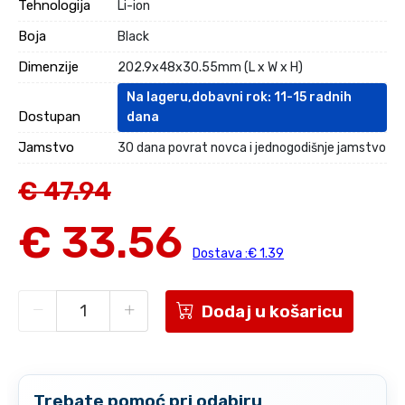
Tehnologija
Li-ion
Boja
Black
Dimenzije
202.9x48x30.55mm (L x W x H)
Na lageru,dobavni rok: 11-15 radnih
Dostupan
dana
Jamstvo
30 dana povrat novca i jednogodišnje jamstvo
€ 47.94
€ 33.56
Dostava :€ 1.39
Dodaj u košaricu
Trebate pomoć pri odabiru