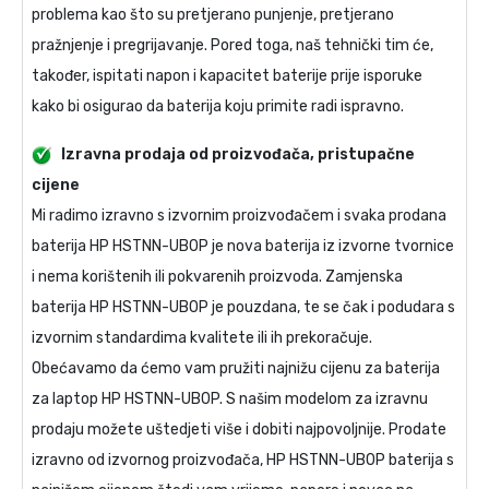
problema kao što su pretjerano punjenje, pretjerano
pražnjenje i pregrijavanje. Pored toga, naš tehnički tim će,
također, ispitati napon i kapacitet baterije prije isporuke
kako bi osigurao da baterija koju primite radi ispravno.
Izravna prodaja od proizvođača, pristupačne
cijene
Mi radimo izravno s izvornim proizvođačem i svaka prodana
baterija HP HSTNN-UB0P
je nova baterija iz izvorne tvornice
i nema korištenih ili pokvarenih proizvoda.
Zamjenska
baterija HP HSTNN-UB0P
je pouzdana, te se čak i podudara s
izvornim standardima kvalitete ili ih prekoračuje.
Obećavamo da ćemo vam pružiti najnižu cijenu za
baterija
za laptop HP HSTNN-UB0P
. S našim modelom za izravnu
prodaju možete uštedjeti više i dobiti najpovoljnije. Prodate
izravno od izvornog proizvođača,
HP HSTNN-UB0P baterija
s