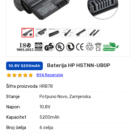
Baterija HP HSTNN-UB0P
10.8V 5200mAh
894 Recenzije
Šifra proizvoda
HRB78
Stanje
Potpuno Novo, Zamjenska
Napon
10.8V
Kapacitet
5200mAh
Broj ćelija
6 ćelija