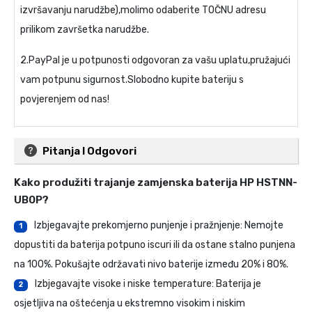
izvršavanju narudžbe),molimo odaberite TOČNU adresu
prilikom završetka narudžbe.
2.PayPal je u potpunosti odgovoran za vašu uplatu,pružajući
vam potpunu sigurnost.Slobodno kupite bateriju s
povjerenjem od nas!
Pitanja I Odgovori
Kako produžiti trajanje
zamjenska baterija HP HSTNN-
UB0P
?
Izbjegavajte prekomjerno punjenje i pražnjenje: Nemojte
1
dopustiti da baterija potpuno iscuri ili da ostane stalno punjena
na 100%. Pokušajte održavati nivo baterije između 20% i 80%.
Izbjegavajte visoke i niske temperature: Baterija je
2
osjetljiva na oštećenja u ekstremno visokim i niskim