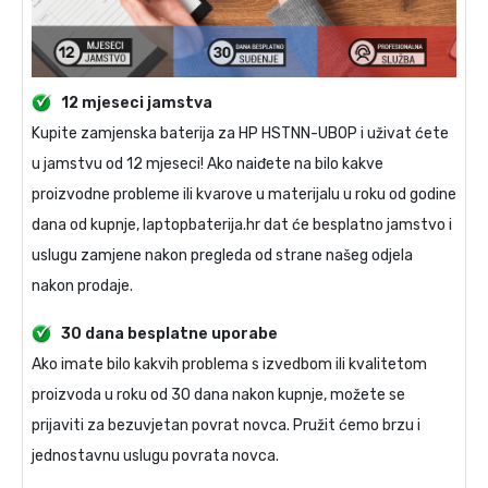
12 mjeseci jamstva
Kupite
zamjenska baterija za HP HSTNN-UB0P
i uživat ćete
u jamstvu od 12 mjeseci! Ako naiđete na bilo kakve
proizvodne probleme ili kvarove u materijalu u roku od godine
dana od kupnje, laptopbaterija.hr dat će besplatno jamstvo i
uslugu zamjene nakon pregleda od strane našeg odjela
nakon prodaje.
30 dana besplatne uporabe
Ako imate bilo kakvih problema s izvedbom ili kvalitetom
proizvoda u roku od 30 dana nakon kupnje, možete se
prijaviti za bezuvjetan povrat novca. Pružit ćemo brzu i
jednostavnu uslugu povrata novca.