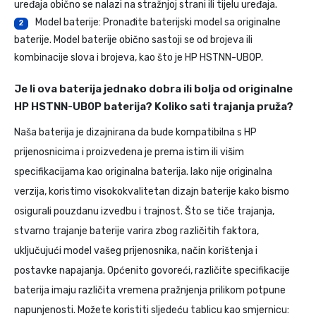
uređaja obično se nalazi na stražnjoj strani ili tijelu uređaja.
Model baterije: Pronađite baterijski model sa originalne
2
baterije. Model baterije obično sastoji se od brojeva ili
kombinacije slova i brojeva, kao što je HP HSTNN-UB0P.
Je li ova baterija jednako dobra ili bolja od originalne
HP HSTNN-UB0P baterija? Koliko sati trajanja pruža?
Naša baterija je dizajnirana da bude kompatibilna s HP
prijenosnicima i proizvedena je prema istim ili višim
specifikacijama kao originalna baterija. Iako nije originalna
verzija, koristimo visokokvalitetan dizajn baterije kako bismo
osigurali pouzdanu izvedbu i trajnost. Što se tiče trajanja,
stvarno trajanje baterije varira zbog različitih faktora,
uključujući model vašeg prijenosnika, način korištenja i
postavke napajanja. Općenito govoreći, različite specifikacije
baterija imaju različita vremena pražnjenja prilikom potpune
napunjenosti. Možete koristiti sljedeću tablicu kao smjernicu: