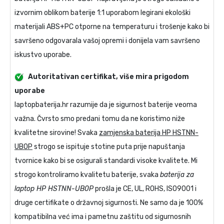
izvornim oblikom baterije 1:1 uporabom legirani ekološki
materijali ABS+PC otporne na temperaturu i trošenje kako bi
savršeno odgovarala vašoj opremi i donijela vam savršeno
iskustvo uporabe.
Autoritativan certifikat, više mira prigodom
uporabe
laptopbaterija.hr razumije da je sigurnost baterije veoma
važna. Čvrsto smo predani tomu da ne koristimo niže
kvalitetne sirovine! Svaka
zamjenska baterija HP HSTNN-
UB0P
strogo se ispituje stotine puta prije napuštanja
tvornice kako bi se osigurali standardi visoke kvalitete. Mi
strogo kontroliramo kvalitetu baterije, svaka
baterija za
laptop HP HSTNN-UB0P
prošla je CE, UL, ROHS, ISO9001 i
druge certifikate o državnoj sigurnosti. Ne samo da je 100%
kompatibilna već ima i pametnu zaštitu od sigurnosnih