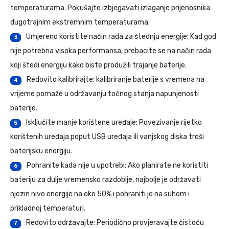
temperaturama. Pokušajte izbjegavati izlaganje prijenosnika
dugotrajnim ekstremnim temperaturama.
Umjereno koristite način rada za štednju energije: Kad god
3
nije potrebna visoka performansa, prebacite se na način rada
koji štedi energiju kako biste produžili trajanje baterije.
Redovito kalibrirajte: kalibriranje baterije s vremena na
4
vrijeme pomaže u održavanju točnog stanja napunjenosti
baterije.
Isključite manje korištene uređaje: Povezivanje rijetko
5
korištenih uređaja poput USB uređaja ili vanjskog diska troši
baterijsku energiju.
Pohranite kada nije u upotrebi: Ako planirate ne koristiti
6
bateriju za dulje vremensko razdoblje, najbolje je održavati
njezin nivo energije na oko 50% i pohraniti je na suhom i
prikladnoj temperaturi.
Redovito održavajte: Periodično provjeravajte čistoću
7