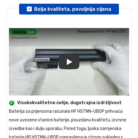
Bolja kvaliteta, povoljnija cijena
Play
Visokokvalitetne ćelije, dugotrajna izdržljivost
Baterija za prijenosna računala
HP HSTNN-UB0P
prihvaća
nove uvezene stanice baterije, pouzdanu kvalitetu, izvrsne
izvedbe kao i dulju uporabu. Pored toga, ljuska
zamjenska
baterija HP HSTNN-UB0P
napravljena je strogo sukladno s