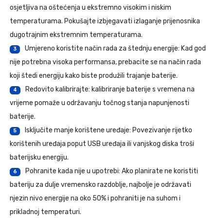
osjetljiva na oštećenja u ekstremno visokim i niskim
temperaturama. Pokušajte izbjegavati izlaganje prijenosnika
dugotrajnim ekstremnim temperaturama.
Umjereno koristite način rada za štednju energije: Kad god
3
nije potrebna visoka performansa, prebacite se na način rada
koji štedi energiju kako biste produžili trajanje baterije.
Redovito kalibrirajte: kalibriranje baterije s vremena na
4
vrijeme pomaže u održavanju točnog stanja napunjenosti
baterije.
Isključite manje korištene uređaje: Povezivanje rijetko
5
korištenih uređaja poput USB uređaja ili vanjskog diska troši
baterijsku energiju.
Pohranite kada nije u upotrebi: Ako planirate ne koristiti
6
bateriju za dulje vremensko razdoblje, najbolje je održavati
njezin nivo energije na oko 50% i pohraniti je na suhom i
prikladnoj temperaturi.