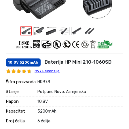
Baterija HP Mini 210-1060SD
10.8V 5200mAh
897 Recenzije
Šifra proizvoda
HRB78
Stanje
Potpuno Novo, Zamjenska
Napon
10.8V
Kapacitet
5200mAh
Broj ćelija
6 ćelija