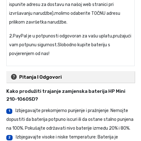
ispunite adresu za dostavu na našoj web stranici pri
izvršavanju narudžbe),molimo odaberite TOČNU adresu
prilikom završetka narudžbe.
2.PayPal je u potpunosti odgovoran za vašu uplatu,pružajući
vam potpunu sigurnost.Slobodno kupite bateriju s
povjerenjem od nas!
Pitanja I Odgovori
Kako produžiti trajanje
zamjenska baterija HP Mini
210-1060SD
?
Izbjegavajte prekomjerno punjenje i pražnjenje: Nemojte
1
dopustiti da baterija potpuno iscuri ili da ostane stalno punjena
na 100%. Pokušajte održavati nivo baterije između 20% i 80%.
Izbjegavajte visoke i niske temperature: Baterija je
2