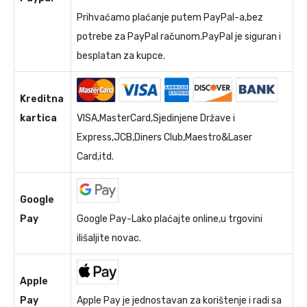
Prihvaćamo plaćanje putem PayPal-a,bez
potrebe za PayPal računom.PayPal je siguran i
besplatan za kupce.
Kreditna
kartica
VISA,MasterCard,Sjedinjene Države i
Express,JCB,Diners Club,Maestro&Laser
Card,itd.
Google
Pay
Google Pay-Lako plaćajte online,u trgovini
ilišaljite novac.
Apple
Pay
Apple Pay je jednostavan za korištenje i radi sa