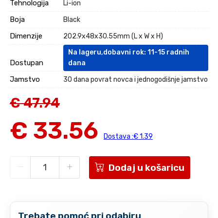
Tehnologija
Li-ion
Boja
Black
Dimenzije
202.9x48x30.55mm (L x W x H)
Na lageru,dobavni rok: 11-15 radnih
Dostupan
dana
Jamstvo
30 dana povrat novca i jednogodišnje jamstvo
€ 47.94
€ 33.56
Dostava :€ 1.39
Dodaj u košaricu
Trebate pomoć pri odabiru