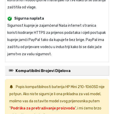
koristimo i vodootporne materijale i brtve kako bi se baterija
zaštitila od vlage.
Sigurna naplata
Sigurnost kupnje je zajamčena! Naša internet stranica
koristi kodiranje HTTPS za prijenos podataka i cijeli postupak
kupnje jamči PayPal tako da kupujete bez brige. PayPal ima
zaštitu od prijevare vodeću u industriji kako bi se dalo jače
jamstvo za vašu sigurnost.
Kompatibilni Brojevi Dijelova
Popis kompatibilnosti
baterija HP Mini 210-1060SD
nije
potpun. Ako niste sigurni je li ona prikladna za vaš model,
molimo vas da ostavite model svog prijenosnika putem
"
Podrška za pretraživanje proizvoda
", i mi ćemo brzo