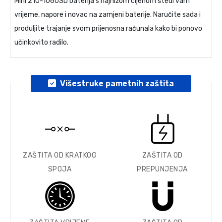
Mini 210-1060SD baterija
s najnižom cijenom štedi vam
vrijeme, napore i novac na zamjeni baterije. Naručite sada i
produljite trajanje svom prijenosna računala kako bi ponovo
učinkovito radilo.
Višestruke pametnih zaštita
ZAŠTITA OD KRATKOG
ZAŠTITA OD
SPOJA
PREPUNJENJA