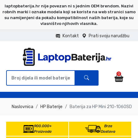
laptopbaterija.hr nije povezan ni s jednim OEM brendom. Nazivi
robnih marki i oznake modela koji se koriste na web stranici samo
su namijenjeni da pokažu kompatibilnost naših baterija, koje su
vlasništvo njihovih vlasnika.
Kontakt
Prati svoju narudžbu
0
Naslovnica
HP Baterije
Baterija za HP Mini 210-1060SD
900.000+
Brza
Proizvoda
Dostava