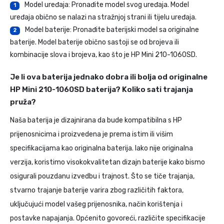
Model uređaja: Pronađite model svog uređaja. Model
1
uređaja obično se nalazi na stražnjoj strani ili tijelu uređaja.
Model baterije: Pronađite baterijski model sa originalne
2
baterije. Model baterije obično sastoji se od brojeva ili
kombinacije slova i brojeva, kao što je HP Mini 210-1060SD.
Je li ova baterija jednako dobra ili bolja od originalne
HP Mini 210-1060SD baterija? Koliko sati trajanja
pruža?
Naša baterija je dizajnirana da bude kompatibilna s HP
prijenosnicima i proizvedena je prema istim ili višim
specifikacijama kao originalna baterija. Iako nije originalna
verzija, koristimo visokokvalitetan dizajn baterije kako bismo
osigurali pouzdanu izvedbu i trajnost. Što se tiče trajanja,
stvarno trajanje baterije varira zbog različitih faktora,
uključujući model vašeg prijenosnika, način korištenja i
postavke napajanja. Općenito govoreći, različite specifikacije