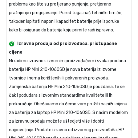
problema kao što su pretjerano punjenje, pretjerano
pražnjenje i pregrijavanje. Pored toga, naš tehnički tim će,
također, ispitati napon i kapacitet baterije prije isporuke
kako bi osigurao da baterija koju primite radi ispravno.
Izravna prodaja od proizvođača, pristupačne
cijene
Mi radimo izravno s izvornim proizvođačem i svaka prodana
baterija HP Mini 210-1060SD
je nova baterija iz izvorne
tvornice i nema korištenih ili pokvarenih proizvoda.
Zamjenska baterija HP Mini 210-1060SD
je pouzdana, te se
čak i podudara s izvornim standardima kvalitete ili ih
prekoračuje. Obećavamo da ćemo vam pružiti najnižu cijenu
za
baterija za laptop HP Mini 210-1060SD
. S našim modelom
za izravnu prodaju možete uštedjeti više i dobiti
najpovoljnije. Prodate izravno od izvornog proizvođača,
HP