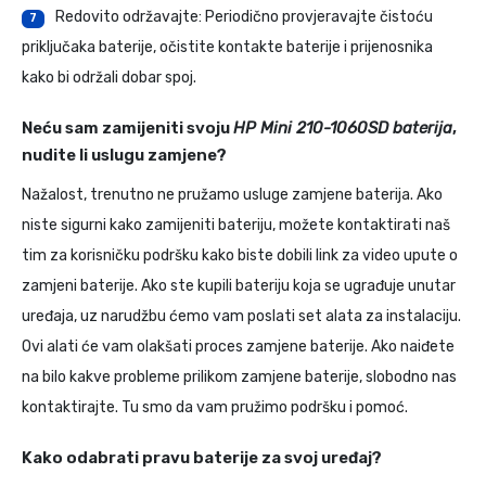
Redovito održavajte: Periodično provjeravajte čistoću
7
priključaka baterije, očistite kontakte baterije i prijenosnika
kako bi održali dobar spoj.
Neću sam zamijeniti svoju
HP Mini 210-1060SD baterija
,
nudite li uslugu zamjene?
Nažalost, trenutno ne pružamo usluge zamjene baterija. Ako
niste sigurni kako zamijeniti bateriju, možete kontaktirati naš
tim za korisničku podršku kako biste dobili link za video upute o
zamjeni baterije. Ako ste kupili bateriju koja se ugrađuje unutar
uređaja, uz narudžbu ćemo vam poslati set alata za instalaciju.
Ovi alati će vam olakšati proces zamjene baterije. Ako naiđete
na bilo kakve probleme prilikom zamjene baterije, slobodno nas
kontaktirajte. Tu smo da vam pružimo podršku i pomoć.
Kako odabrati pravu baterije za svoj uređaj?