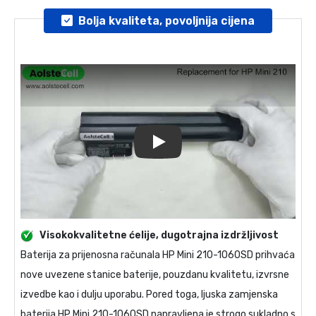
Bolja kvaliteta, povoljnija cijena
Play
Visokokvalitetne ćelije, dugotrajna izdržljivost
Baterija za prijenosna računala
HP Mini 210-1060SD
prihvaća
nove uvezene stanice baterije, pouzdanu kvalitetu, izvrsne
izvedbe kao i dulju uporabu. Pored toga, ljuska
zamjenska
baterija HP Mini 210-1060SD
napravljena je strogo sukladno s