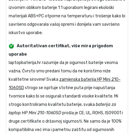
izvornim oblikom baterije 1:1 uporabom legirani ekološki
materijali ABS+PC otporne na temperaturu i trošenje kako bi
savršeno odgovarala vašoj opremi i donijela vam savršeno
iskustvo uporabe.
Autoritativan certifikat, više mira prigodom
uporabe
laptopbaterija.hr razumije da je sigurnost baterije veoma
važna. Čvrsto smo predani tomu da ne koristimo niže
kvalitetne sirovine! Svaka
zamjenska baterija HP Mini 210-
1060SD
strogo se ispituje stotine puta prije napuštanja
tvornice kako bi se osigurali standardi visoke kvalitete. Mi
strogo kontroliramo kvalitetu baterije, svaka
baterija za
laptop HP Mini 210-1060SD
prošla je CE, UL, ROHS, ISO9001 i
druge certifikate o državnoj sigurnosti. Ne samo da je 100%
kompatibilna već ima i pametnu zaštitu od sigurnosnih