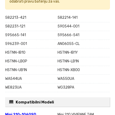
odabrati pravu bateriju za vas.
582213-421
582214-141
582231-121
590544-001
595665-141
595666-541
596239-001
AN06055-CL
HSTNN-IB1O
HSTNN-IB1Y
HSTNN-LB0P
HSTNN-LB1N
HSTNN-UB1N
HSTNN-XB0O
WA544UA
WA550UA
WE823UA
WG328PA
Kompatibilni Modeli
Mini 210-1060SD
Mini 210 VIVIENNE TAM