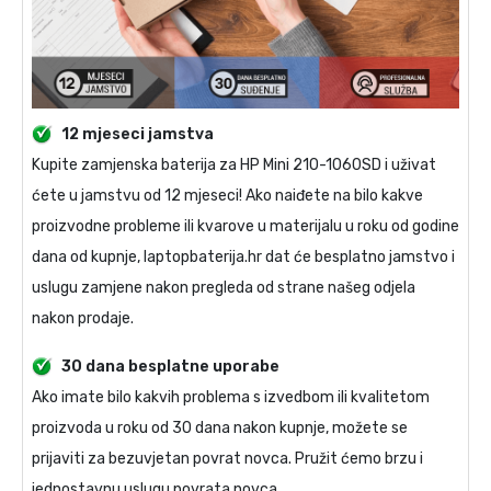
12 mjeseci jamstva
Kupite
zamjenska baterija za HP Mini 210-1060SD
i uživat
ćete u jamstvu od 12 mjeseci! Ako naiđete na bilo kakve
proizvodne probleme ili kvarove u materijalu u roku od godine
dana od kupnje, laptopbaterija.hr dat će besplatno jamstvo i
uslugu zamjene nakon pregleda od strane našeg odjela
nakon prodaje.
30 dana besplatne uporabe
Ako imate bilo kakvih problema s izvedbom ili kvalitetom
proizvoda u roku od 30 dana nakon kupnje, možete se
prijaviti za bezuvjetan povrat novca. Pružit ćemo brzu i
jednostavnu uslugu povrata novca.