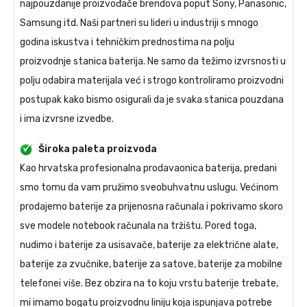
najpouzdanije proizvođače brendova poput Sony, Panasonic,
Samsung itd. Naši partneri su lideri u industriji s mnogo
godina iskustva i tehničkim prednostima na polju
proizvodnje stanica baterija. Ne samo da težimo izvrsnosti u
polju odabira materijala već i strogo kontroliramo proizvodni
postupak kako bismo osigurali da je svaka stanica pouzdana
i ima izvrsne izvedbe.
Široka paleta proizvoda
Kao hrvatska profesionalna prodavaonica baterija, predani
smo tomu da vam pružimo sveobuhvatnu uslugu. Većinom
prodajemo baterije za prijenosna računala i pokrivamo skoro
sve modele notebook računala na tržištu. Pored toga,
nudimo i baterije za usisavače, baterije za električne alate,
baterije za zvučnike, baterije za satove, baterije za mobilne
telefonei više. Bez obzira na to koju vrstu baterije trebate,
mi imamo bogatu proizvodnu liniju koja ispunjava potrebe