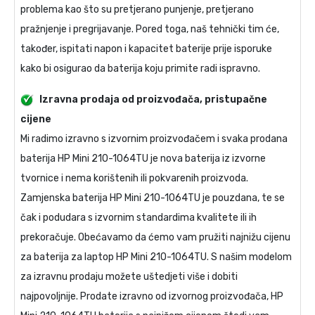
problema kao što su pretjerano punjenje, pretjerano
pražnjenje i pregrijavanje. Pored toga, naš tehnički tim će,
također, ispitati napon i kapacitet baterije prije isporuke
kako bi osigurao da baterija koju primite radi ispravno.
Izravna prodaja od proizvođača, pristupačne
cijene
Mi radimo izravno s izvornim proizvođačem i svaka prodana
baterija HP Mini 210-1064TU
je nova baterija iz izvorne
tvornice i nema korištenih ili pokvarenih proizvoda.
Zamjenska baterija HP Mini 210-1064TU
je pouzdana, te se
čak i podudara s izvornim standardima kvalitete ili ih
prekoračuje. Obećavamo da ćemo vam pružiti najnižu cijenu
za
baterija za laptop HP Mini 210-1064TU
. S našim modelom
za izravnu prodaju možete uštedjeti više i dobiti
najpovoljnije. Prodate izravno od izvornog proizvođača,
HP