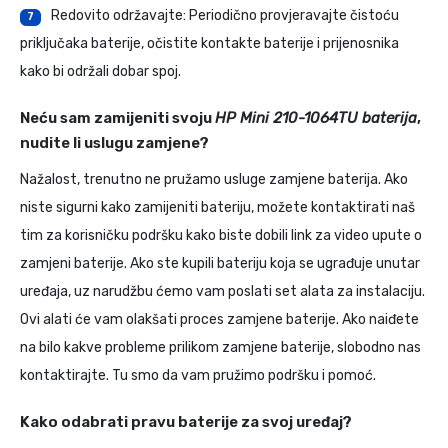
Redovito održavajte: Periodično provjeravajte čistoću
7
priključaka baterije, očistite kontakte baterije i prijenosnika
kako bi održali dobar spoj.
Neću sam zamijeniti svoju
HP Mini 210-1064TU baterija
,
nudite li uslugu zamjene?
Nažalost, trenutno ne pružamo usluge zamjene baterija. Ako
niste sigurni kako zamijeniti bateriju, možete kontaktirati naš
tim za korisničku podršku kako biste dobili link za video upute o
zamjeni baterije. Ako ste kupili bateriju koja se ugrađuje unutar
uređaja, uz narudžbu ćemo vam poslati set alata za instalaciju.
Ovi alati će vam olakšati proces zamjene baterije. Ako naiđete
na bilo kakve probleme prilikom zamjene baterije, slobodno nas
kontaktirajte. Tu smo da vam pružimo podršku i pomoć.
Kako odabrati pravu baterije za svoj uređaj?