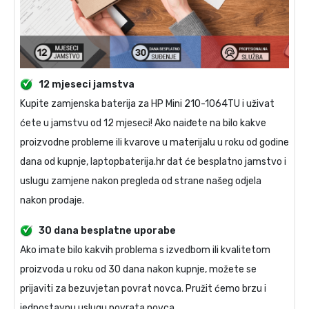
12 mjeseci jamstva
Kupite
zamjenska baterija za HP Mini 210-1064TU
i uživat
ćete u jamstvu od 12 mjeseci! Ako naiđete na bilo kakve
proizvodne probleme ili kvarove u materijalu u roku od godine
dana od kupnje, laptopbaterija.hr dat će besplatno jamstvo i
uslugu zamjene nakon pregleda od strane našeg odjela
nakon prodaje.
30 dana besplatne uporabe
Ako imate bilo kakvih problema s izvedbom ili kvalitetom
proizvoda u roku od 30 dana nakon kupnje, možete se
prijaviti za bezuvjetan povrat novca. Pružit ćemo brzu i
jednostavnu uslugu povrata novca.