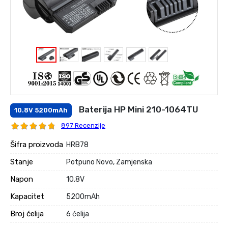
Baterija HP Mini 210-1064TU
10.8V 5200mAh
897 Recenzije
Šifra proizvoda
HRB78
Stanje
Potpuno Novo, Zamjenska
Napon
10.8V
Kapacitet
5200mAh
Broj ćelija
6 ćelija