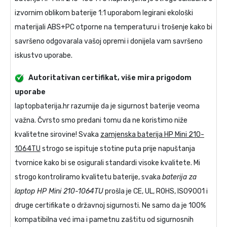
izvornim oblikom baterije 1:1 uporabom legirani ekološki
materijali ABS+PC otporne na temperaturu i trošenje kako bi
savršeno odgovarala vašoj opremi i donijela vam savršeno
iskustvo uporabe.
Autoritativan certifikat, više mira prigodom
uporabe
laptopbaterija.hr razumije da je sigurnost baterije veoma
važna. Čvrsto smo predani tomu da ne koristimo niže
kvalitetne sirovine! Svaka
zamjenska baterija HP Mini 210-
1064TU
strogo se ispituje stotine puta prije napuštanja
tvornice kako bi se osigurali standardi visoke kvalitete. Mi
strogo kontroliramo kvalitetu baterije, svaka
baterija za
laptop HP Mini 210-1064TU
prošla je CE, UL, ROHS, ISO9001 i
druge certifikate o državnoj sigurnosti. Ne samo da je 100%
kompatibilna već ima i pametnu zaštitu od sigurnosnih