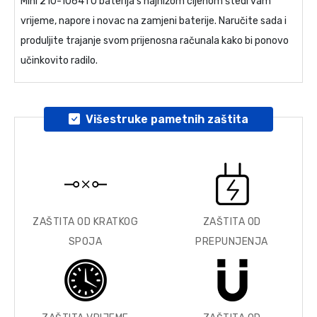
Mini 210-1064TU baterija
s najnižom cijenom štedi vam
vrijeme, napore i novac na zamjeni baterije. Naručite sada i
produljite trajanje svom prijenosna računala kako bi ponovo
učinkovito radilo.
Višestruke pametnih zaštita
ZAŠTITA OD KRATKOG
ZAŠTITA OD
SPOJA
PREPUNJENJA