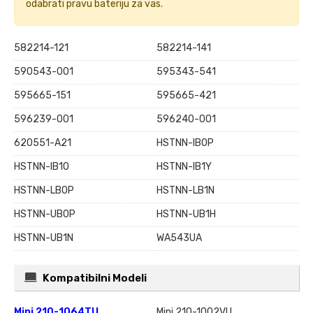
odabrati pravu bateriju za vas.
582214-121
582214-141
590543-001
595343-541
595665-151
595665-421
596239-001
596240-001
620551-A21
HSTNN-IB0P
HSTNN-IB1O
HSTNN-IB1Y
HSTNN-LB0P
HSTNN-LB1N
HSTNN-UB0P
HSTNN-UB1H
HSTNN-UB1N
WA543UA
Kompatibilni Modeli
Mini 210-1064TU
Mini 210-1002VU