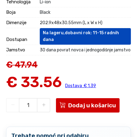
Tehnologija
Li-ion
Boja
Black
Dimenzije
202.9x48x30.55mm (L x W x H)
Na lageru,dobavni rok: 11-15 radnih
Dostupan
dana
Jamstvo
30 dana povrat novca i jednogodišnje jamstvo
€ 47.94
€ 33.56
Dostava :€ 1.39
Dodaj u košaricu
Trebate pomoć pri odabiru