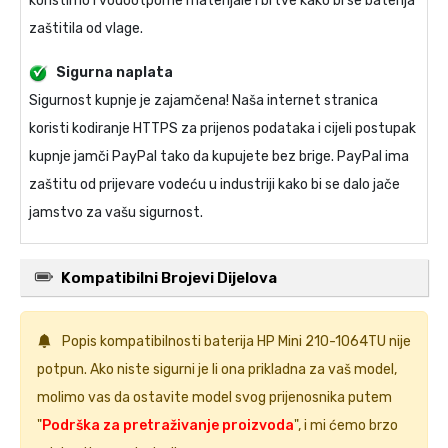
koristimo i vodootporne materijale i brtve kako bi se baterija
zaštitila od vlage.
Sigurna naplata
Sigurnost kupnje je zajamčena! Naša internet stranica
koristi kodiranje HTTPS za prijenos podataka i cijeli postupak
kupnje jamči PayPal tako da kupujete bez brige. PayPal ima
zaštitu od prijevare vodeću u industriji kako bi se dalo jače
jamstvo za vašu sigurnost.
Kompatibilni Brojevi Dijelova
Popis kompatibilnosti
baterija HP Mini 210-1064TU
nije
potpun. Ako niste sigurni je li ona prikladna za vaš model,
molimo vas da ostavite model svog prijenosnika putem
"
Podrška za pretraživanje proizvoda
", i mi ćemo brzo