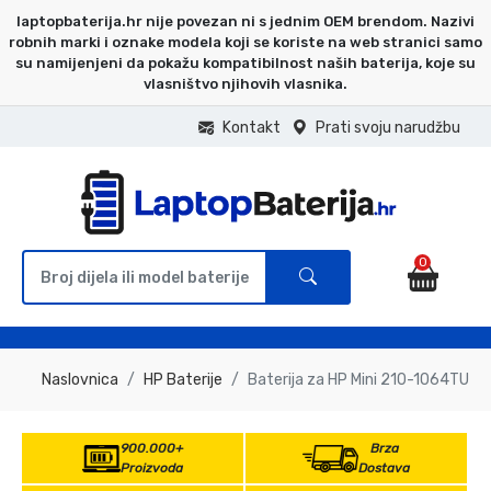
laptopbaterija.hr nije povezan ni s jednim OEM brendom. Nazivi
robnih marki i oznake modela koji se koriste na web stranici samo
su namijenjeni da pokažu kompatibilnost naših baterija, koje su
vlasništvo njihovih vlasnika.
Kontakt
Prati svoju narudžbu
0
Naslovnica
HP Baterije
Baterija za HP Mini 210-1064TU
900.000+
Brza
Proizvoda
Dostava