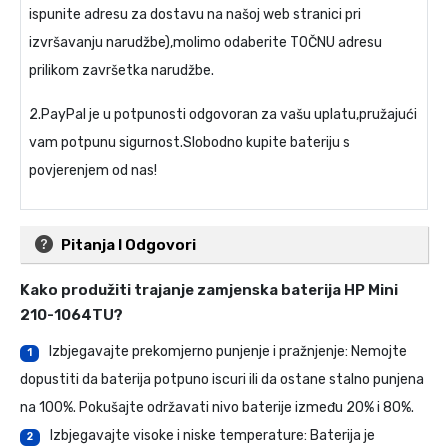
ispunite adresu za dostavu na našoj web stranici pri
izvršavanju narudžbe),molimo odaberite TOČNU adresu
prilikom završetka narudžbe.
2.PayPal je u potpunosti odgovoran za vašu uplatu,pružajući
vam potpunu sigurnost.Slobodno kupite bateriju s
povjerenjem od nas!
Pitanja I Odgovori
Kako produžiti trajanje
zamjenska baterija HP Mini
210-1064TU
?
Izbjegavajte prekomjerno punjenje i pražnjenje: Nemojte
1
dopustiti da baterija potpuno iscuri ili da ostane stalno punjena
na 100%. Pokušajte održavati nivo baterije između 20% i 80%.
Izbjegavajte visoke i niske temperature: Baterija je
2