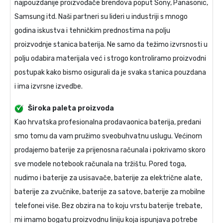
najpouzdanije proizvođače brendova poput Sony, Panasonic,
Samsung itd. Naši partneri su lideri u industriji s mnogo
godina iskustva i tehničkim prednostima na polju
proizvodnje stanica baterija. Ne samo da težimo izvrsnosti u
polju odabira materijala već i strogo kontroliramo proizvodni
postupak kako bismo osigurali da je svaka stanica pouzdana
i ima izvrsne izvedbe.
Široka paleta proizvoda
Kao hrvatska profesionalna prodavaonica baterija, predani
smo tomu da vam pružimo sveobuhvatnu uslugu. Većinom
prodajemo baterije za prijenosna računala i pokrivamo skoro
sve modele notebook računala na tržištu. Pored toga,
nudimo i baterije za usisavače, baterije za električne alate,
baterije za zvučnike, baterije za satove, baterije za mobilne
telefonei više. Bez obzira na to koju vrstu baterije trebate,
mi imamo bogatu proizvodnu liniju koja ispunjava potrebe