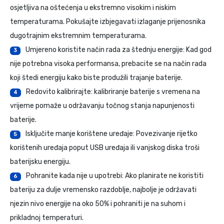
osjetljiva na oštećenja u ekstremno visokim i niskim
temperaturama. Pokušajte izbjegavati izlaganje prijenosnika
dugotrajnim ekstremnim temperaturama.
Umjereno koristite način rada za štednju energije: Kad god
3
nije potrebna visoka performansa, prebacite se na način rada
koji štedi energiju kako biste produžili trajanje baterije.
Redovito kalibrirajte: kalibriranje baterije s vremena na
4
vrijeme pomaže u održavanju točnog stanja napunjenosti
baterije.
Isključite manje korištene uređaje: Povezivanje rijetko
5
korištenih uređaja poput USB uređaja ili vanjskog diska troši
baterijsku energiju.
Pohranite kada nije u upotrebi: Ako planirate ne koristiti
6
bateriju za dulje vremensko razdoblje, najbolje je održavati
njezin nivo energije na oko 50% i pohraniti je na suhom i
prikladnoj temperaturi.