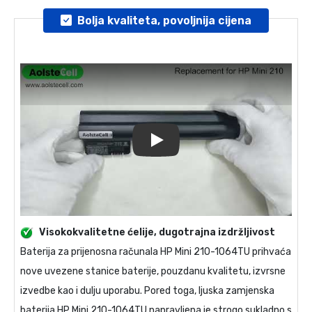
Bolja kvaliteta, povoljnija cijena
Play
Visokokvalitetne ćelije, dugotrajna izdržljivost
Baterija za prijenosna računala
HP Mini 210-1064TU
prihvaća
nove uvezene stanice baterije, pouzdanu kvalitetu, izvrsne
izvedbe kao i dulju uporabu. Pored toga, ljuska
zamjenska
baterija HP Mini 210-1064TU
napravljena je strogo sukladno s