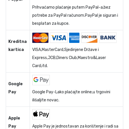
Prihvaćamo plaćanje putem PayPal-a,bez
potrebe za PayPal računom.PayPal je siguran i
besplatan za kupce.
Kreditna
kartica
VISA,MasterCard,Sjedinjene Države i
Express,JCB,Diners Club,Maestro&Laser
Card,itd.
Google
Pay
Google Pay-Lako plaćajte online,u trgovini
ilišaljite novac.
Apple
Pay
Apple Pay je jednostavan za korištenje i radi sa