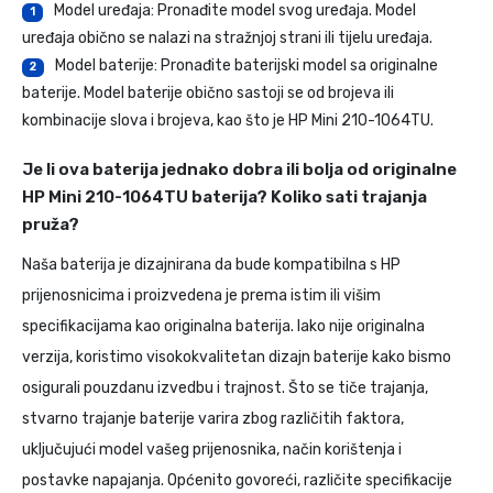
Model uređaja: Pronađite model svog uređaja. Model
1
uređaja obično se nalazi na stražnjoj strani ili tijelu uređaja.
Model baterije: Pronađite baterijski model sa originalne
2
baterije. Model baterije obično sastoji se od brojeva ili
kombinacije slova i brojeva, kao što je HP Mini 210-1064TU.
Je li ova baterija jednako dobra ili bolja od originalne
HP Mini 210-1064TU baterija? Koliko sati trajanja
pruža?
Naša baterija je dizajnirana da bude kompatibilna s HP
prijenosnicima i proizvedena je prema istim ili višim
specifikacijama kao originalna baterija. Iako nije originalna
verzija, koristimo visokokvalitetan dizajn baterije kako bismo
osigurali pouzdanu izvedbu i trajnost. Što se tiče trajanja,
stvarno trajanje baterije varira zbog različitih faktora,
uključujući model vašeg prijenosnika, način korištenja i
postavke napajanja. Općenito govoreći, različite specifikacije