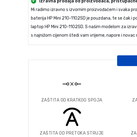
Izravna prodaja od proizvođača, pristupačne
Mi radimo izravno s izvornim proizvođačem i svaka p
baterija HP Mini 210-1102SD
je pouzdana, te se čak i 
laptop HP Mini 210-1102SD
. S našim modelom za izravn
s najnižom cijenom štedi vam vrijeme, napore i novac n
ZAŠTITA OD KRATKOG SPOJA
Z
ZAŠTITA OD PRETOKA STRUJE
ZA