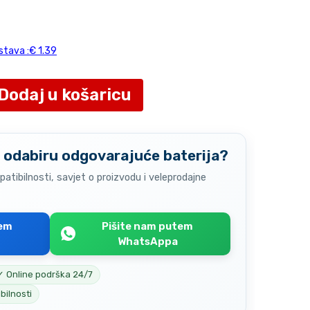
stava :€ 1.39
Dodaj u košaricu
 odabiru odgovarajuće baterija?
atibilnosti, savjet o proizvodu i veleprodajne
tem
Pišite nam putem
WhatsAppa
✓ Online podrška 24/7
bilnosti