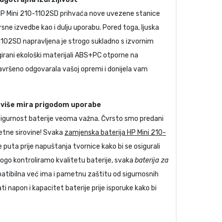
P Mini 210-1102SD
prihvaća nove uvezene stanice
rsne izvedbe kao i dulju uporabu. Pored toga, ljuska
-1102SD
napravljena je strogo sukladno s izvornim
girani ekološki materijali ABS+PC otporne na
avršeno odgovarala vašoj opremi i donijela vam
, više mira prigodom uporabe
 sigurnost baterije veoma važna. Čvrsto smo predani
etne sirovine! Svaka
zamjenska baterija HP Mini 210-
e puta prije napuštanja tvornice kako bi se osigurali
rogo kontroliramo kvalitetu baterije, svaka
baterija za
patibilna već ima i pametnu zaštitu od sigurnosnih
ti napon i kapacitet baterije prije isporuke kako bi