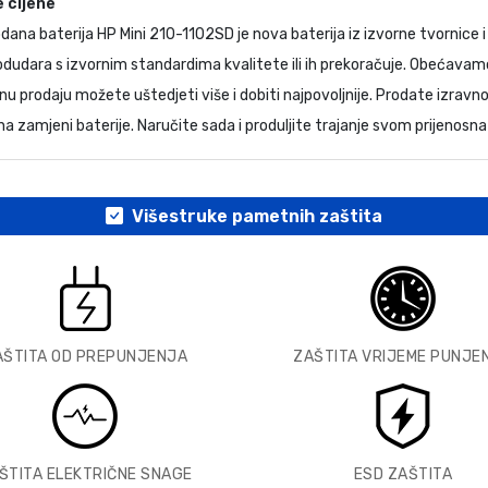
 cijene
rodana
baterija HP Mini 210-1102SD
je nova baterija iz izvorne tvornice 
podudara s izvornim standardima kvalitete ili ih prekoračuje. Obećavam
u prodaju možete uštedjeti više i dobiti najpovoljnije. Prodate izrav
a zamjeni baterije. Naručite sada i produljite trajanje svom prijenosna
Višestruke pametnih zaštita
AŠTITA OD PREPUNJENJA
ZAŠTITA VRIJEME PUNJE
ŠTITA ELEKTRIČNE SNAGE
ESD ZAŠTITA