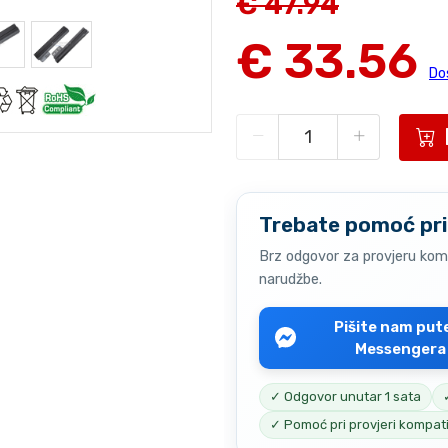
€ 47.94
€ 33.56
Do
Trebate pomoć pri
Brz odgovor za provjeru komp
narudžbe.
Pišite nam pu
Messengera
✓ Odgovor unutar 1 sata
✓ Pomoć pri provjeri kompati