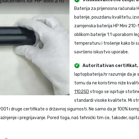
Baterija za prijenosna računala
H
baterije, pouzdanu kvalitetu, izv
zamjenska baterija HP Mini 210
oblikom baterije 1:1 uporabom le
temperaturu i trošenje kako bi s
savršeno iskustvo uporabe.
Autoritativan certifikat
laptopbaterija.hr razumije da je
tomu da ne koristimo niže kvalit
1102SD
strogo se ispituje stotin
standardi visoke kvalitete. Mi st
9001 i druge certifikate o državnoj sigurnosti. Ne samo da je 100% kom
njenje i pregrijavanje. Pored toga, naš tehnički tim će, također, ispita