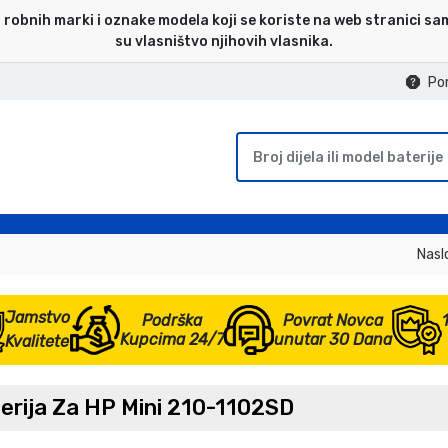
 robnih marki i oznake modela koji se koriste na web stranici sa
su vlasništvo njihovih vlasnika.
Po
Nasl
Jamstvo
Podrška
Povrat Novca
Kupcima 24/7
unutar 30 Dana
Kvalitete
erija Za HP Mini 210-1102SD