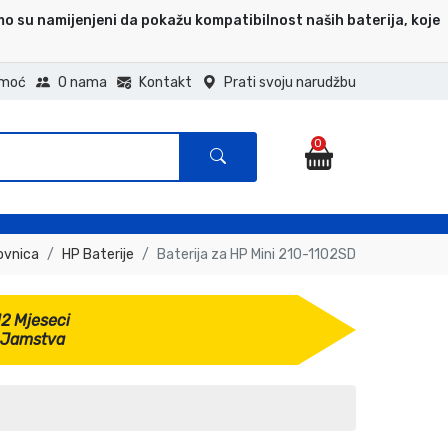
mo su namijenjeni da pokažu kompatibilnost naših baterija, koje
moć
O nama
Kontakt
Prati svoju narudžbu
0
ovnica
HP Baterije
Baterija za HP Mini 210-1102SD
12 Mjeseci
Jamstva