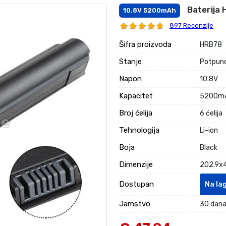
Baterija 
10.8V 5200mAh
897 Recenzije
Šifra proizvoda
HRB78
Stanje
Potpuno
Napon
10.8V
Kapacitet
5200m
Broj ćelija
6 ćelija
Tehnologija
Li-ion
Boja
Black
Dimenzije
202.9x4
Dostupan
Na la
Jamstvo
30 dana