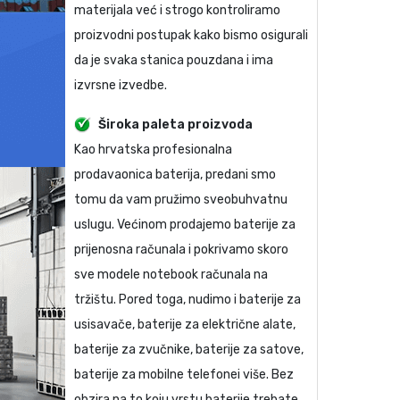
materijala već i strogo kontroliramo
proizvodni postupak kako bismo osigurali
da je svaka stanica pouzdana i ima
izvrsne izvedbe.
Široka paleta proizvoda
Kao hrvatska profesionalna
prodavaonica baterija, predani smo
tomu da vam pružimo sveobuhvatnu
uslugu. Većinom prodajemo baterije za
prijenosna računala i pokrivamo skoro
sve modele notebook računala na
tržištu. Pored toga, nudimo i baterije za
usisavače, baterije za električne alate,
baterije za zvučnike, baterije za satove,
baterije za mobilne telefonei više. Bez
obzira na to koju vrstu baterije trebate,