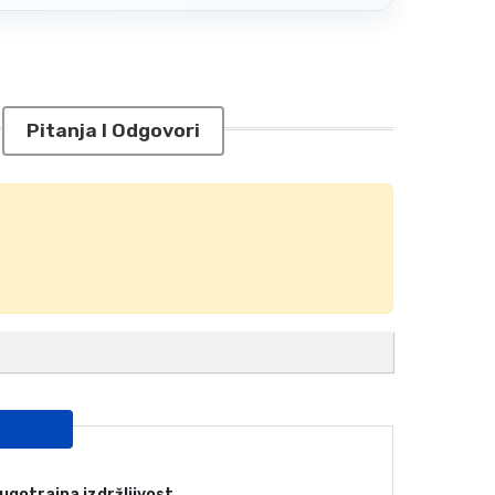
Pitanja I Odgovori
dugotrajna izdržljivost