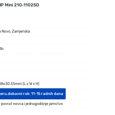
HP Mini 210-1102SD
 Novo, Zamjenska
Ah
8x30.55mm (L x W x H)
geru,dobavni rok: 11-15 radnih dana
 povrat novca i jednogodišnje jamstvo