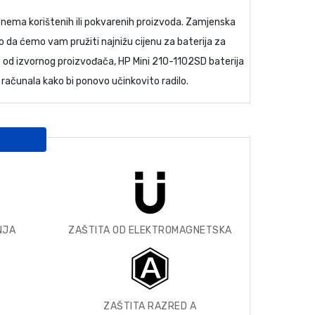
i nema korištenih ili pokvarenih proizvoda.
Zamjenska
o da ćemo vam pružiti najnižu cijenu za
baterija za
no od izvornog proizvođača,
HP Mini 210-1102SD baterija
 računala kako bi ponovo učinkovito radilo.
NJA
ZAŠTITA OD ELEKTROMAGNETSKA
ZAŠTITA RAZRED A