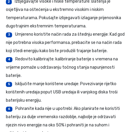
Izbjegavajte visoke i niske temperature: Baterija je
2
osjetljiva na oštećenja u ekstremno visokim i niskim
temperaturama. Pokušajte izbjegavati izlaganje prijenosnika
dugotrajnim ekstremnim temperaturama.
Umjereno koristite način rada za štednju energije: Kad god
3
nije potrebna visoka performansa, prebacite se na način rada
koji štedi energiju kako biste produžili trajanje baterije.
Redovito kalibrirajte: kalibriranje baterije s vremena na
4
vrijeme pomaže u održavanju točnog stanja napunjenosti
baterije.
Isključite manje korištene uređaje: Povezivanje rijetko
5
korištenih uređaja poput USB uređaja ili vanjskog diska troši
baterijsku energiju.
Pohranite kada nije u upotrebi: Ako planirate ne koristiti
6
bateriju za dulje vremensko razdoblje, najbolje je održavati
njezin nivo energije na oko 50% i pohraniti je na suhom i