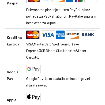
Paypal
Prihvaćamo plaćanje putem PayPal-a,bez
potrebe za PayPal računom.PayPal je siguran i
besplatan za kupce.
Kreditna
kartica
VISA,MasterCard,Sjedinjene Države i
Express,JCB,Diners Club,Maestro&Laser
Card,itd.
Google
Pay
Google Pay-Lako plaćajte online,u trgovini
ilišaljite novac.
Apple