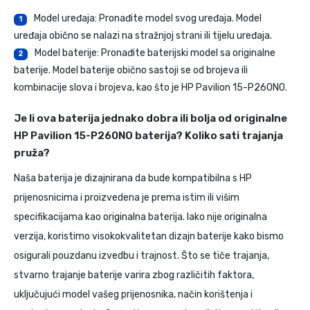
Model uređaja: Pronađite model svog uređaja. Model
1
uređaja obično se nalazi na stražnjoj strani ili tijelu uređaja.
Model baterije: Pronađite baterijski model sa originalne
2
baterije. Model baterije obično sastoji se od brojeva ili
kombinacije slova i brojeva, kao što je HP Pavilion 15-P260NO.
Je li ova baterija jednako dobra ili bolja od originalne
HP Pavilion 15-P260NO baterija? Koliko sati trajanja
pruža?
Naša baterija je dizajnirana da bude kompatibilna s HP
prijenosnicima i proizvedena je prema istim ili višim
specifikacijama kao originalna baterija. Iako nije originalna
verzija, koristimo visokokvalitetan dizajn baterije kako bismo
osigurali pouzdanu izvedbu i trajnost. Što se tiče trajanja,
stvarno trajanje baterije varira zbog različitih faktora,
uključujući model vašeg prijenosnika, način korištenja i