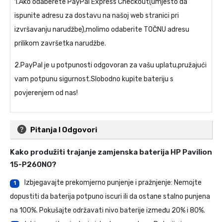
1.Ako odaberete PayPal Express Checkout(umjesto da
ispunite adresu za dostavu na našoj web stranici pri
izvršavanju narudžbe),molimo odaberite TOČNU adresu
prilikom završetka narudžbe.
2.PayPal je u potpunosti odgovoran za vašu uplatu,pružajući
vam potpunu sigurnost.Slobodno kupite bateriju s
povjerenjem od nas!
Pitanja I Odgovori
Kako produžiti trajanje
zamjenska baterija HP Pavilion
15-P260NO
?
Izbjegavajte prekomjerno punjenje i pražnjenje: Nemojte
1
dopustiti da baterija potpuno iscuri ili da ostane stalno punjena
na 100%. Pokušajte održavati nivo baterije između 20% i 80%.