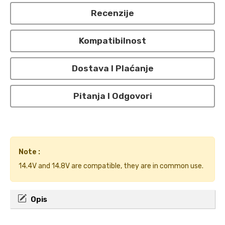
Recenzije
Kompatibilnost
Dostava I Plaćanje
Pitanja I Odgovori
Note :
14.4V and 14.8V are compatible, they are in common use.
Opis