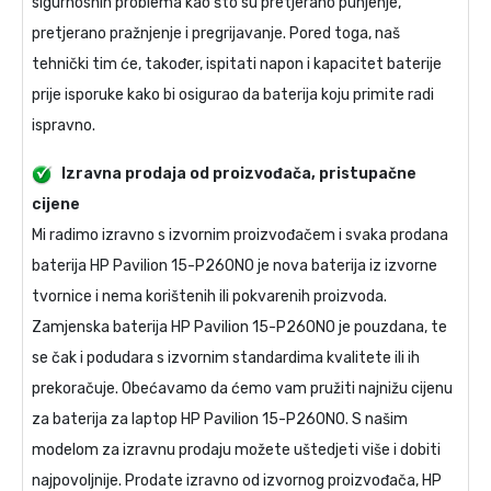
sigurnosnih problema kao što su pretjerano punjenje,
pretjerano pražnjenje i pregrijavanje. Pored toga, naš
tehnički tim će, također, ispitati napon i kapacitet baterije
prije isporuke kako bi osigurao da baterija koju primite radi
ispravno.
Izravna prodaja od proizvođača, pristupačne
cijene
Mi radimo izravno s izvornim proizvođačem i svaka prodana
baterija HP Pavilion 15-P260NO
je nova baterija iz izvorne
tvornice i nema korištenih ili pokvarenih proizvoda.
Zamjenska baterija HP Pavilion 15-P260NO
je pouzdana, te
se čak i podudara s izvornim standardima kvalitete ili ih
prekoračuje. Obećavamo da ćemo vam pružiti najnižu cijenu
za
baterija za laptop HP Pavilion 15-P260NO
. S našim
modelom za izravnu prodaju možete uštedjeti više i dobiti
najpovoljnije. Prodate izravno od izvornog proizvođača,
HP