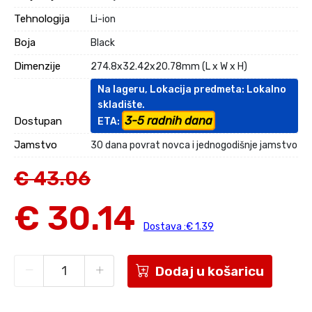
Tehnologija
Li-ion
Boja
Black
Dimenzije
274.8x32.42x20.78mm (L x W x H)
Na lageru, Lokacija predmeta: Lokalno
skladište.
3-5 radnih dana
Dostupan
ETA:
Jamstvo
30 dana povrat novca i jednogodišnje jamstvo
€ 43.06
€ 30.14
Dostava :€ 1.39
Dodaj u košaricu