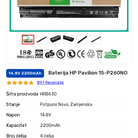
Baterija HP Pavilion 15-P260NO
14.8V 2200mAh
897 Recenzije
Šifra proizvoda
HRB630
Stanje
Potpuno Novo, Zamjenska
Napon
14.8V
Kapacitet
2200mAh
Broj ćelija
4 ćelija