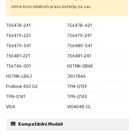
ćemo brzo odabrati pravu bateriju za vas.
756478-241
756478-421
756479-221
756479-241
756479-541
756480-541
756481-221
756481-241
756746-001
HSTNN-DB6K
HSTNN-LB6J
J6U78AA
ProBook 450 G2
TPN-Q139
TPN-Q141
TPN-Q143
VI04
VI04048-CL
Kompatibilni Modeli