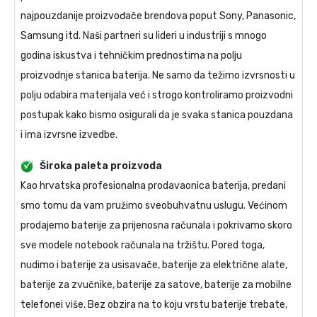
najpouzdanije proizvođače brendova poput Sony, Panasonic,
Samsung itd. Naši partneri su lideri u industriji s mnogo
godina iskustva i tehničkim prednostima na polju
proizvodnje stanica baterija. Ne samo da težimo izvrsnosti u
polju odabira materijala već i strogo kontroliramo proizvodni
postupak kako bismo osigurali da je svaka stanica pouzdana
i ima izvrsne izvedbe.
Široka paleta proizvoda
Kao hrvatska profesionalna prodavaonica baterija, predani
smo tomu da vam pružimo sveobuhvatnu uslugu. Većinom
prodajemo baterije za prijenosna računala i pokrivamo skoro
sve modele notebook računala na tržištu. Pored toga,
nudimo i baterije za usisavače, baterije za električne alate,
baterije za zvučnike, baterije za satove, baterije za mobilne
telefonei više. Bez obzira na to koju vrstu baterije trebate,