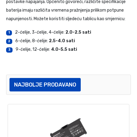
postavke napajanja. Općenito govoreći, različite specifikacije
baterija imaju različita vremena pražnjenja prilikom potpune
napunjenosti. Možete koristiti sljedeću tablicu kao smjernicu:
2-ćelije, 3-ćelije, 4-ćelije:
2.0-2.5 sati
1
6-ćelije, 8-ćelije:
2.5-4.0 sati
2
9-ćelije, 12-ćelije:
4.0-5.5 sati
3
NAJBOLJE PRODAVANO