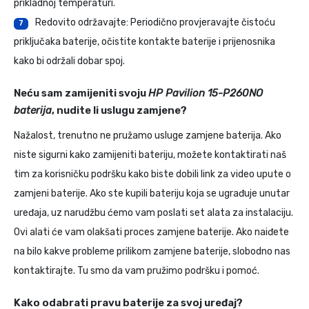
prikladnoj temperaturi.
Redovito održavajte: Periodično provjeravajte čistoću
7
priključaka baterije, očistite kontakte baterije i prijenosnika
kako bi održali dobar spoj.
Neću sam zamijeniti svoju
HP Pavilion 15-P260NO
baterija
, nudite li uslugu zamjene?
Nažalost, trenutno ne pružamo usluge zamjene baterija. Ako
niste sigurni kako zamijeniti bateriju, možete kontaktirati naš
tim za korisničku podršku kako biste dobili link za video upute o
zamjeni baterije. Ako ste kupili bateriju koja se ugrađuje unutar
uređaja, uz narudžbu ćemo vam poslati set alata za instalaciju.
Ovi alati će vam olakšati proces zamjene baterije. Ako naiđete
na bilo kakve probleme prilikom zamjene baterije, slobodno nas
kontaktirajte. Tu smo da vam pružimo podršku i pomoć.
Kako odabrati pravu baterije za svoj uređaj?