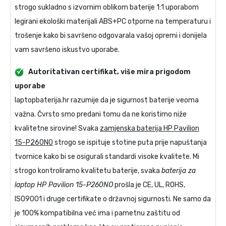
strogo sukladno s izvornim oblikom baterije 1:1 uporabom
legirani ekološki materijali ABS+PC otporne na temperaturu i
trošenje kako bi savršeno odgovarala vašoj opremi i donijela
vam savršeno iskustvo uporabe.
Autoritativan certifikat, više mira prigodom
uporabe
laptopbaterija.hr razumije da je sigurnost baterije veoma
važna. Čvrsto smo predani tomu da ne koristimo niže
kvalitetne sirovine! Svaka
zamjenska baterija HP Pavilion
15-P260NO
strogo se ispituje stotine puta prije napuštanja
tvornice kako bi se osigurali standardi visoke kvalitete. Mi
strogo kontroliramo kvalitetu baterije, svaka
baterija za
laptop HP Pavilion 15-P260NO
prošla je CE, UL, ROHS,
ISO9001 i druge certifikate o državnoj sigurnosti. Ne samo da
je 100% kompatibilna već ima i pametnu zaštitu od