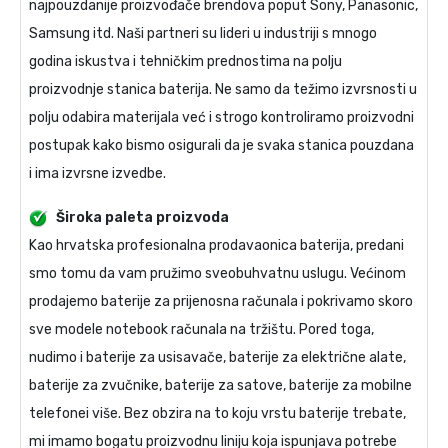
najpouzdanije proizvođače brendova poput Sony, Panasonic,
Samsung itd. Naši partneri su lideri u industriji s mnogo
godina iskustva i tehničkim prednostima na polju
proizvodnje stanica baterija. Ne samo da težimo izvrsnosti u
polju odabira materijala već i strogo kontroliramo proizvodni
postupak kako bismo osigurali da je svaka stanica pouzdana
i ima izvrsne izvedbe.
Široka paleta proizvoda
Kao hrvatska profesionalna prodavaonica baterija, predani
smo tomu da vam pružimo sveobuhvatnu uslugu. Većinom
prodajemo baterije za prijenosna računala i pokrivamo skoro
sve modele notebook računala na tržištu. Pored toga,
nudimo i baterije za usisavače, baterije za električne alate,
baterije za zvučnike, baterije za satove, baterije za mobilne
telefonei više. Bez obzira na to koju vrstu baterije trebate,
mi imamo bogatu proizvodnu liniju koja ispunjava potrebe