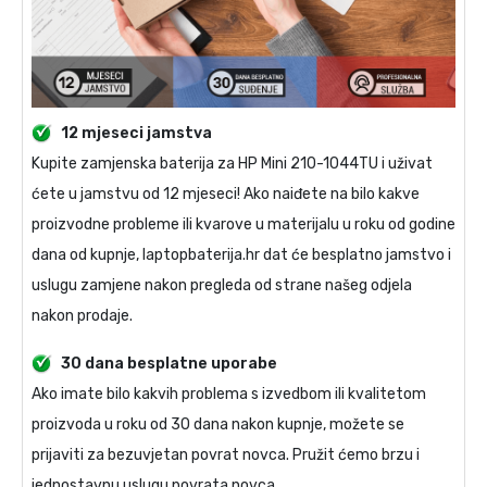
12 mjeseci jamstva
Kupite
zamjenska baterija za HP Mini 210-1044TU
i uživat
ćete u jamstvu od 12 mjeseci! Ako naiđete na bilo kakve
proizvodne probleme ili kvarove u materijalu u roku od godine
dana od kupnje, laptopbaterija.hr dat će besplatno jamstvo i
uslugu zamjene nakon pregleda od strane našeg odjela
nakon prodaje.
30 dana besplatne uporabe
Ako imate bilo kakvih problema s izvedbom ili kvalitetom
proizvoda u roku od 30 dana nakon kupnje, možete se
prijaviti za bezuvjetan povrat novca. Pružit ćemo brzu i
jednostavnu uslugu povrata novca.