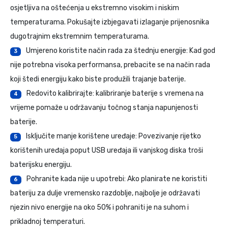
osjetljiva na oštećenja u ekstremno visokim i niskim
temperaturama. Pokušajte izbjegavati izlaganje prijenosnika
dugotrajnim ekstremnim temperaturama.
Umjereno koristite način rada za štednju energije: Kad god
3
nije potrebna visoka performansa, prebacite se na način rada
koji štedi energiju kako biste produžili trajanje baterije.
Redovito kalibrirajte: kalibriranje baterije s vremena na
4
vrijeme pomaže u održavanju točnog stanja napunjenosti
baterije.
Isključite manje korištene uređaje: Povezivanje rijetko
5
korištenih uređaja poput USB uređaja ili vanjskog diska troši
baterijsku energiju.
Pohranite kada nije u upotrebi: Ako planirate ne koristiti
6
bateriju za dulje vremensko razdoblje, najbolje je održavati
njezin nivo energije na oko 50% i pohraniti je na suhom i
prikladnoj temperaturi.