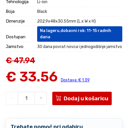
Tehnologija
Li-ion
Boja
Black
Dimenzije
202.9x48x30.55mm (L x W x H)
Na lageru,dobavni rok: 11-15 radnih
Dostupan
dana
Jamstvo
30 dana povrat novca i jednogodišnje jamstvo
€ 47.94
€ 33.56
Dostava :€ 1.39
Dodaj u košaricu
Trebate pomoć pri odabiru