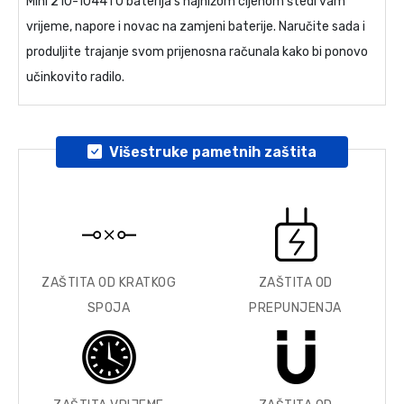
Mini 210-1044TU baterija
s najnižom cijenom štedi vam
vrijeme, napore i novac na zamjeni baterije. Naručite sada i
produljite trajanje svom prijenosna računala kako bi ponovo
učinkovito radilo.
Višestruke pametnih zaštita
ZAŠTITA OD KRATKOG
ZAŠTITA OD
SPOJA
PREPUNJENJA