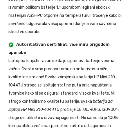
izvornim oblikom baterije 1:1 uporabom legirani ekološki
materijali ABS+PC otporne na temperaturu i trošenje kako bi
savršeno odgovarala vašoj opremi i donijela vam savršeno
iskustvo uporabe.
Autoritativan certifikat, više mira prigodom
uporabe
laptopbaterija.hr razumije da je sigurnost baterije veoma
važna. Čvrsto smo predani tomu da ne koristimo niže
kvalitetne sirovine! Svaka
zamjenska baterija HP Mini 210-
1044TU
strogo se ispituje stotine puta prije napuštanja
tvornice kako bi se osigurali standardi visoke kvalitete. Mi
strogo kontroliramo kvalitetu baterije, svaka
baterija za
laptop HP Mini 210-1044TU
prošla je CE, UL, ROHS, ISO9001 i
druge certifikate o državnoj sigurnosti. Ne samo da je 100%
kompatibilna već ima i pametnu zaštitu od sigurnosnih