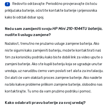
Redovito održavajte: Periodično provjeravajte čistoću
7
priključaka baterije, očistite kontakte baterije i prijenosnika
kako bi održali dobar spoj.
Neću sam zamijeniti svoju
HP Mini 210-1044TU baterija
,
nudite li uslugu zamjene?
Nažalost, trenutno ne pružamo usluge zamjene baterija. Ako
niste sigurni kako zamijeniti bateriju, možete kontaktirati naš
tim za korisničku podršku kako biste dobili link za video upute o
zamjeni baterije. Ako ste kupili bateriju koja se ugrađuje unutar
uređaja, uz narudžbu ćemo vam poslati set alata za instalaciju.
Ovi alati će vam olakšati proces zamjene baterije. Ako naiđete
na bilo kakve probleme prilikom zamjene baterije, slobodno nas
kontaktirajte. Tu smo da vam pružimo podršku i pomoć.
Kako odabrati pravu baterije za svoj uređaj?