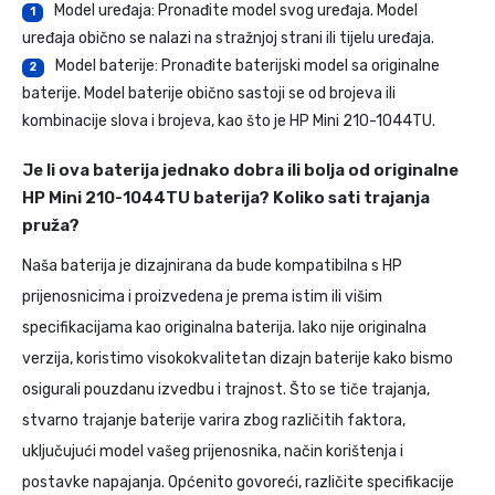
Model uređaja: Pronađite model svog uređaja. Model
1
uređaja obično se nalazi na stražnjoj strani ili tijelu uređaja.
Model baterije: Pronađite baterijski model sa originalne
2
baterije. Model baterije obično sastoji se od brojeva ili
kombinacije slova i brojeva, kao što je HP Mini 210-1044TU.
Je li ova baterija jednako dobra ili bolja od originalne
HP Mini 210-1044TU baterija? Koliko sati trajanja
pruža?
Naša baterija je dizajnirana da bude kompatibilna s HP
prijenosnicima i proizvedena je prema istim ili višim
specifikacijama kao originalna baterija. Iako nije originalna
verzija, koristimo visokokvalitetan dizajn baterije kako bismo
osigurali pouzdanu izvedbu i trajnost. Što se tiče trajanja,
stvarno trajanje baterije varira zbog različitih faktora,
uključujući model vašeg prijenosnika, način korištenja i
postavke napajanja. Općenito govoreći, različite specifikacije