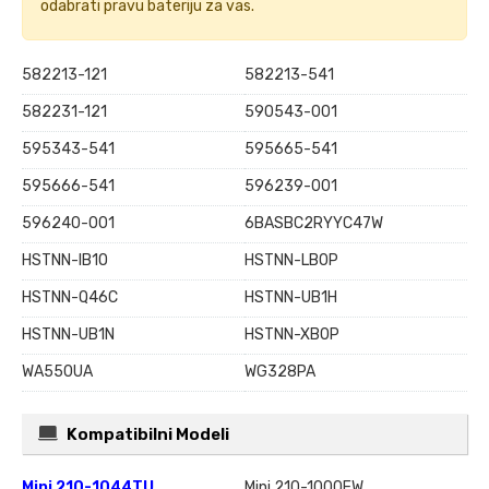
odabrati pravu bateriju za vas.
582213-121
582213-541
582231-121
590543-001
595343-541
595665-541
595666-541
596239-001
596240-001
6BASBC2RYYC47W
HSTNN-IB1O
HSTNN-LB0P
HSTNN-Q46C
HSTNN-UB1H
HSTNN-UB1N
HSTNN-XB0P
WA550UA
WG328PA
Kompatibilni Modeli
Mini 210-1044TU
Mini 210-1000EW