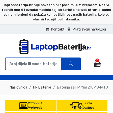
laptopbaterija.hr nije povezan ni s jednim OEM brendom. Nazivi
robnih marki i oznake modela koji se koriste na web stranici samo
su namijenjeni da pokažu kompatibilnost naših baterija, koje su
vlasništvo njihovih vlasnika.
Kontakt
Prati svoju narudžbu
0
Naslovnica
HP Baterije
Baterija za HP Mini 210-1044TU
900.000+
Brza
Proizvoda
Dostava