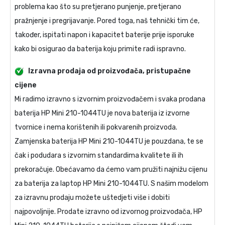
problema kao što su pretjerano punjenje, pretjerano
pražnjenje i pregrijavanje. Pored toga, naš tehnički tim će,
također, ispitati napon i kapacitet baterije prije isporuke
kako bi osigurao da baterija koju primite radi ispravno.
Izravna prodaja od proizvođača, pristupačne
cijene
Mi radimo izravno s izvornim proizvođačem i svaka prodana
baterija HP Mini 210-1044TU
je nova baterija iz izvorne
tvornice i nema korištenih ili pokvarenih proizvoda.
Zamjenska baterija HP Mini 210-1044TU
je pouzdana, te se
čak i podudara s izvornim standardima kvalitete ili ih
prekoračuje. Obećavamo da ćemo vam pružiti najnižu cijenu
za
baterija za laptop HP Mini 210-1044TU
. S našim modelom
za izravnu prodaju možete uštedjeti više i dobiti
najpovoljnije. Prodate izravno od izvornog proizvođača,
HP