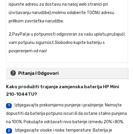
ispunite adresu za dostavu na našoj web stranici pri
izvršavanju narudžbe),molimo odaberite TOČNU adresu
prilikom završetka narudžbe.
2.PayPal je u potpunosti odgovoran za vašu uplatu,pružajući
vam potpunu sigurnost.Slobodno kupite bateriju s
povjerenjem od nas!
Pitanja I Odgovori
Kako produžiti trajanje
zamjenska baterija HP Mini
210-1044TU
?
Izbjegavajte prekomjerno punjenje i pražnjenje: Nemojte
1
dopustiti da baterija potpuno iscuri ili da ostane stalno punjena
na 100%. Pokušajte održavati nivo baterije između 20% i 80%.
Izbjegavajte visoke i niske temperature: Baterija je
2