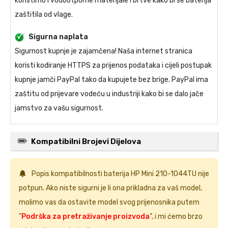
koristimo i vodootporne materijale i brtve kako bi se baterija
zaštitila od vlage.
Sigurna naplata
Sigurnost kupnje je zajamčena! Naša internet stranica
koristi kodiranje HTTPS za prijenos podataka i cijeli postupak
kupnje jamči PayPal tako da kupujete bez brige. PayPal ima
zaštitu od prijevare vodeću u industriji kako bi se dalo jače
jamstvo za vašu sigurnost.
Kompatibilni Brojevi Dijelova
Popis kompatibilnosti
baterija HP Mini 210-1044TU
nije
potpun. Ako niste sigurni je li ona prikladna za vaš model,
molimo vas da ostavite model svog prijenosnika putem
"
Podrška za pretraživanje proizvoda
", i mi ćemo brzo