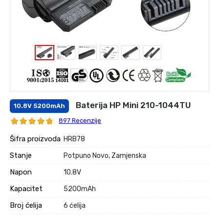
Baterija HP Mini 210-1044TU
10.8V 5200mAh
897 Recenzije
Šifra proizvoda
HRB78
Stanje
Potpuno Novo, Zamjenska
Napon
10.8V
Kapacitet
5200mAh
Broj ćelija
6 ćelija