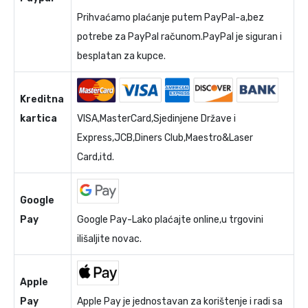
Prihvaćamo plaćanje putem PayPal-a,bez
potrebe za PayPal računom.PayPal je siguran i
besplatan za kupce.
Kreditna
kartica
VISA,MasterCard,Sjedinjene Države i
Express,JCB,Diners Club,Maestro&Laser
Card,itd.
Google
Pay
Google Pay-Lako plaćajte online,u trgovini
ilišaljite novac.
Apple
Pay
Apple Pay je jednostavan za korištenje i radi sa