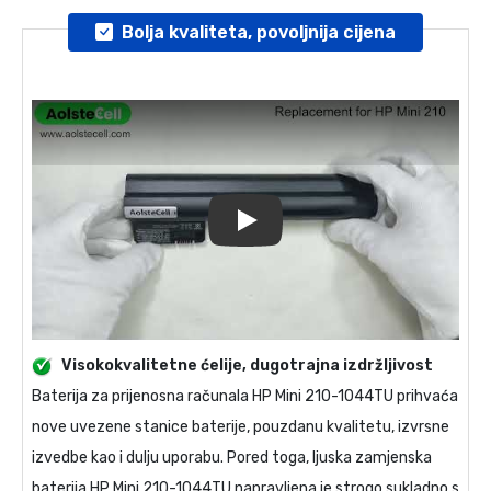
Bolja kvaliteta, povoljnija cijena
Play
Visokokvalitetne ćelije, dugotrajna izdržljivost
Baterija za prijenosna računala
HP Mini 210-1044TU
prihvaća
nove uvezene stanice baterije, pouzdanu kvalitetu, izvrsne
izvedbe kao i dulju uporabu. Pored toga, ljuska
zamjenska
baterija HP Mini 210-1044TU
napravljena je strogo sukladno s