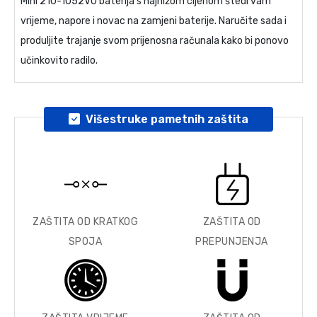
Mini 210-1052VU baterija
s najnižom cijenom štedi vam
vrijeme, napore i novac na zamjeni baterije. Naručite sada i
produljite trajanje svom prijenosna računala kako bi ponovo
učinkovito radilo.
Višestruke pametnih zaštita
ZAŠTITA OD KRATKOG
ZAŠTITA OD
SPOJA
PREPUNJENJA