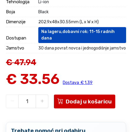
Tehnologija
Li-ion
Boja
Black
Dimenzije
202.9x48x30.55mm (L x W x H)
Na lageru,dobavni rok: 11-15 radnih
Dostupan
dana
Jamstvo
30 dana povrat novca i jednogodišnje jamstvo
€ 47.94
€ 33.56
Dostava :€ 1.39
Dodaj u košaricu
Trebate pomoć pri odabiru