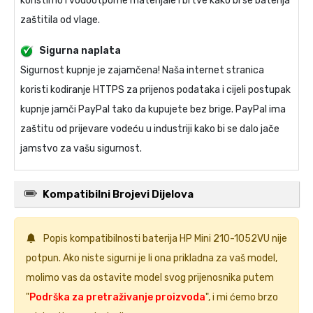
koristimo i vodootporne materijale i brtve kako bi se baterija
zaštitila od vlage.
Sigurna naplata
Sigurnost kupnje je zajamčena! Naša internet stranica
koristi kodiranje HTTPS za prijenos podataka i cijeli postupak
kupnje jamči PayPal tako da kupujete bez brige. PayPal ima
zaštitu od prijevare vodeću u industriji kako bi se dalo jače
jamstvo za vašu sigurnost.
Kompatibilni Brojevi Dijelova
Popis kompatibilnosti
baterija HP Mini 210-1052VU
nije
potpun. Ako niste sigurni je li ona prikladna za vaš model,
molimo vas da ostavite model svog prijenosnika putem
"
Podrška za pretraživanje proizvoda
", i mi ćemo brzo