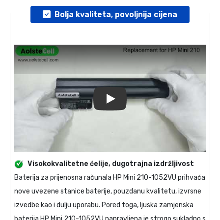
Bolja kvaliteta, povoljnija cijena
Play
Visokokvalitetne ćelije, dugotrajna izdržljivost
Baterija za prijenosna računala
HP Mini 210-1052VU
prihvaća
nove uvezene stanice baterije, pouzdanu kvalitetu, izvrsne
izvedbe kao i dulju uporabu. Pored toga, ljuska
zamjenska
baterija HP Mini 210-1052VU
napravljena je strogo sukladno s