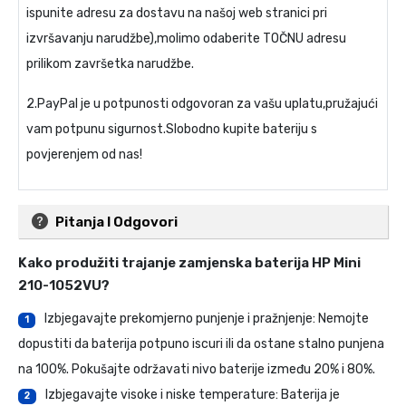
ispunite adresu za dostavu na našoj web stranici pri
izvršavanju narudžbe),molimo odaberite TOČNU adresu
prilikom završetka narudžbe.
2.PayPal je u potpunosti odgovoran za vašu uplatu,pružajući
vam potpunu sigurnost.Slobodno kupite bateriju s
povjerenjem od nas!
Pitanja I Odgovori
Kako produžiti trajanje
zamjenska baterija HP Mini
210-1052VU
?
Izbjegavajte prekomjerno punjenje i pražnjenje: Nemojte
1
dopustiti da baterija potpuno iscuri ili da ostane stalno punjena
na 100%. Pokušajte održavati nivo baterije između 20% i 80%.
Izbjegavajte visoke i niske temperature: Baterija je
2