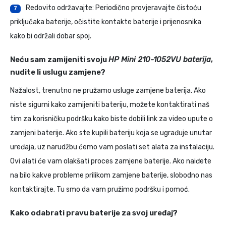
Redovito održavajte: Periodično provjeravajte čistoću
7
priključaka baterije, očistite kontakte baterije i prijenosnika
kako bi održali dobar spoj.
Neću sam zamijeniti svoju
HP Mini 210-1052VU baterija
,
nudite li uslugu zamjene?
Nažalost, trenutno ne pružamo usluge zamjene baterija. Ako
niste sigurni kako zamijeniti bateriju, možete kontaktirati naš
tim za korisničku podršku kako biste dobili link za video upute o
zamjeni baterije. Ako ste kupili bateriju koja se ugrađuje unutar
uređaja, uz narudžbu ćemo vam poslati set alata za instalaciju.
Ovi alati će vam olakšati proces zamjene baterije. Ako naiđete
na bilo kakve probleme prilikom zamjene baterije, slobodno nas
kontaktirajte. Tu smo da vam pružimo podršku i pomoć.
Kako odabrati pravu baterije za svoj uređaj?