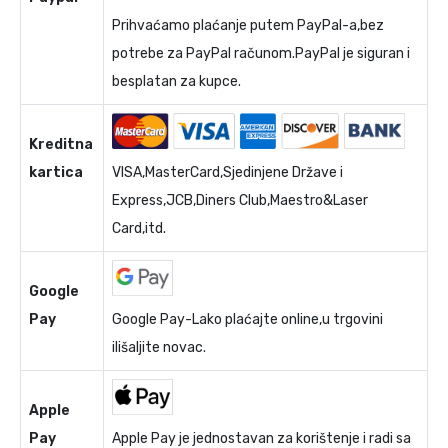
Prihvaćamo plaćanje putem PayPal-a,bez
potrebe za PayPal računom.PayPal je siguran i
besplatan za kupce.
Kreditna
kartica
VISA,MasterCard,Sjedinjene Države i
Express,JCB,Diners Club,Maestro&Laser
Card,itd.
Google
Pay
Google Pay-Lako plaćajte online,u trgovini
ilišaljite novac.
Apple
Pay
Apple Pay je jednostavan za korištenje i radi sa