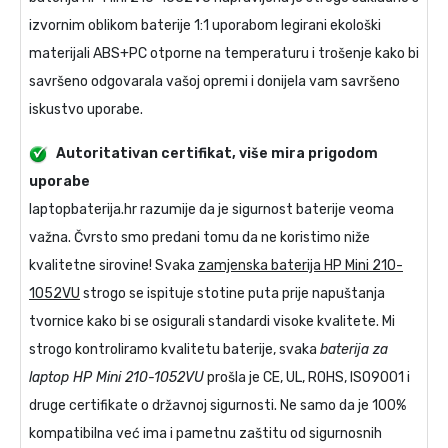
izvornim oblikom baterije 1:1 uporabom legirani ekološki
materijali ABS+PC otporne na temperaturu i trošenje kako bi
savršeno odgovarala vašoj opremi i donijela vam savršeno
iskustvo uporabe.
Autoritativan certifikat, više mira prigodom
uporabe
laptopbaterija.hr razumije da je sigurnost baterije veoma
važna. Čvrsto smo predani tomu da ne koristimo niže
kvalitetne sirovine! Svaka
zamjenska baterija HP Mini 210-
1052VU
strogo se ispituje stotine puta prije napuštanja
tvornice kako bi se osigurali standardi visoke kvalitete. Mi
strogo kontroliramo kvalitetu baterije, svaka
baterija za
laptop HP Mini 210-1052VU
prošla je CE, UL, ROHS, ISO9001 i
druge certifikate o državnoj sigurnosti. Ne samo da je 100%
kompatibilna već ima i pametnu zaštitu od sigurnosnih