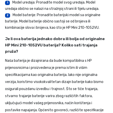
Model uređaja: Pronađite model svog uređaja. Model
1
uređaja obično se nalazi na stražnjoj strani ili tijelu uređaja.
Model baterije: Pronađite baterijski model sa originalne
2
baterije. Model baterije obično sastoji se od brojeva ili
kombinacije slova i brojeva, kao što je HP Mini 210-1052VU.
Je li ova baterija jednako dobra ili bolja od originalne
HP Mini 210-1052VU baterija? Koliko sati trajanja
pruža?
Naša baterija je dizajnirana da bude kompatibilna s HP
prijenosnicima i proizvedena je prema istim ili višim
specifikacijama kao originalna baterija. Iako nije originalna
verzija, koristimo visokokvalitetan dizajn baterije kako bismo
osigurali pouzdanu izvedbu i trajnost. Što se tiče trajanja,
stvarno trajanje baterije varira zbog različitih faktora,
uključujući model vašeg prijenosnika, način korištenja i
postavke napajanja. Općenito govoreći, različite specifikacije