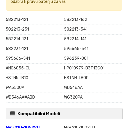
odabrati pravu bateriju za vas.
582213-121
582213-162
582213-251
582213-541
582214-121
582214-141
582231-121
595665-541
595666-541
596239-001
AN06055-CL
HP010979-B3T13G01
HSTNN-IB1O
HSTNN-LB0P
WA550UA
WD546AA
WD546AA#ABB
WG328PA
Kompatibilni Modeli
Mini 210-1052VU
Mini 210-1002TU