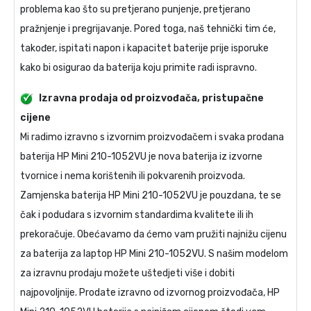
problema kao što su pretjerano punjenje, pretjerano
pražnjenje i pregrijavanje. Pored toga, naš tehnički tim će,
također, ispitati napon i kapacitet baterije prije isporuke
kako bi osigurao da baterija koju primite radi ispravno.
Izravna prodaja od proizvođača, pristupačne
cijene
Mi radimo izravno s izvornim proizvođačem i svaka prodana
baterija HP Mini 210-1052VU
je nova baterija iz izvorne
tvornice i nema korištenih ili pokvarenih proizvoda.
Zamjenska baterija HP Mini 210-1052VU
je pouzdana, te se
čak i podudara s izvornim standardima kvalitete ili ih
prekoračuje. Obećavamo da ćemo vam pružiti najnižu cijenu
za
baterija za laptop HP Mini 210-1052VU
. S našim modelom
za izravnu prodaju možete uštedjeti više i dobiti
najpovoljnije. Prodate izravno od izvornog proizvođača,
HP