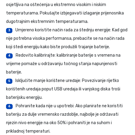
osjetljiva na oštećenja u ekstremno visokim i niskim
temperaturama. Pokušajte izbjegavati izlaganje prijenosnika
dugotrajnim ekstremnim temperaturama.
Umjereno koristite način rada za štednju energije: Kad god
3
nije potrebna visoka performansa, prebacite se na način rada
koji štedi energiju kako biste produžili trajanje baterije.
Redovito kalibrirajte: kalibriranje baterije s vremena na
4
vrijeme pomaže u održavanju točnog stanja napunjenosti
baterije.
Isključite manje korištene uređaje: Povezivanje rijetko
5
korištenih uređaja poput USB uređaja ili vanjskog diska troši
baterijsku energiju.
Pohranite kada nije u upotrebi: Ako planirate ne koristiti
6
bateriju za dulje vremensko razdoblje, najbolje je održavati
njezin nivo energije na oko 50% i pohraniti je na suhom i
prikladnoj temperaturi.