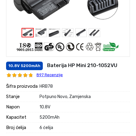
Baterija HP Mini 210-1052VU
10.8V 5200mAh
897 Recenzije
Šifra proizvoda
HRB78
Stanje
Potpuno Novo, Zamjenska
Napon
10.8V
Kapacitet
5200mAh
Broj ćelija
6 ćelija