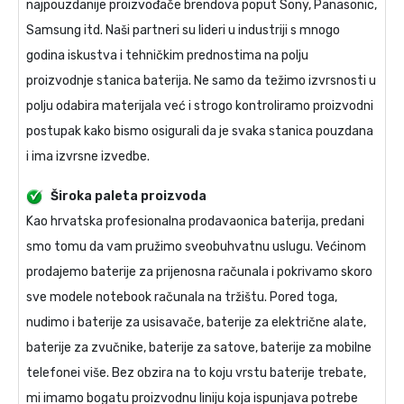
najpouzdanije proizvođače brendova poput Sony, Panasonic,
Samsung itd. Naši partneri su lideri u industriji s mnogo
godina iskustva i tehničkim prednostima na polju
proizvodnje stanica baterija. Ne samo da težimo izvrsnosti u
polju odabira materijala već i strogo kontroliramo proizvodni
postupak kako bismo osigurali da je svaka stanica pouzdana
i ima izvrsne izvedbe.
Široka paleta proizvoda
Kao hrvatska profesionalna prodavaonica baterija, predani
smo tomu da vam pružimo sveobuhvatnu uslugu. Većinom
prodajemo baterije za prijenosna računala i pokrivamo skoro
sve modele notebook računala na tržištu. Pored toga,
nudimo i baterije za usisavače, baterije za električne alate,
baterije za zvučnike, baterije za satove, baterije za mobilne
telefonei više. Bez obzira na to koju vrstu baterije trebate,
mi imamo bogatu proizvodnu liniju koja ispunjava potrebe