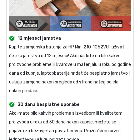
12 mjeseci jamstva
Kupite
zamjenska baterija za HP Mini 210-1052VU
i uživat
ćete u jamstvu od 12 mjeseci! Ako naiđete na bilo kakve
proizvodne probleme ili kvarove u materijalu u roku od godine
dana od kupnje, laptopbaterija.hr dat će besplatno jamstvo i
uslugu zamjene nakon pregleda od strane našeg odjela
nakon prodaje.
30 dana besplatne uporabe
Ako imate bilo kakvih problema s izvedbom ili kvalitetom
proizvoda u roku od 30 dana nakon kupnje, možete se
prijaviti za bezuvjetan povrat novca. Pružit ćemo brzu i
jednostavnu uslugu povrata novca.