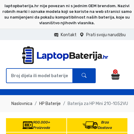
laptopbaterija.hr nije povezan ni s jednim OEM brendom. Nazivi
robnih marki i oznake modela koji se koriste na web stranici samo
su namijenjeni da pokažu kompatibilnost naših baterija, koje su
vlasništvo njihovih vlasnika.
Kontakt
Prati svoju narudžbu
0
Naslovnica
HP Baterije
Baterija za HP Mini 210-1052VU
900.000+
Brza
Proizvoda
Dostava