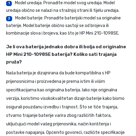
Model uređaja: Pronađite model svog uređaja. Model
1
uređaja obično se nalazi na stražnjoj strani ili tijelu uređaja.
Model baterije: Pronađite baterijski model sa originalne
2
baterije. Model baterije obično sastoji se od brojeva ili
kombinacije slova i brojeva, kao što je HP Mini 210-1098SE.
Je li ova baterija jednako dobra ili bolja od originalne
HP Mini 210-1098SE baterija? Koliko sati trajanja
pruža?
Naša baterija je dizajnirana da bude kompatibilna s HP
prijenosnicima i proizvedena je prema istim ili višim
specifikacijama kao originalna baterija. Iako nije originalna
verzija, koristimo visokokvalitetan dizajn baterije kako bismo
osigurali pouzdanu izvedbu i trajnost. Što se tiče trajanja,
stvarno trajanje baterije varira zbog različitih faktora,
uključujući model vašeg prijenosnika, način korištenja i
postavke napajanja. Općenito govoreći, različite specifikacije