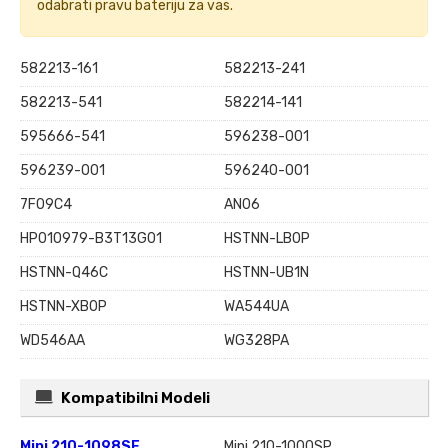
odabrati pravu bateriju za vas.
582213-161
582213-241
582213-541
582214-141
595666-541
596238-001
596239-001
596240-001
7F09C4
AN06
HP010979-B3T13G01
HSTNN-LB0P
HSTNN-Q46C
HSTNN-UB1N
HSTNN-XB0P
WA544UA
WD546AA
WG328PA
Kompatibilni Modeli
Mini 210-1098SE
Mini 210-1000SP