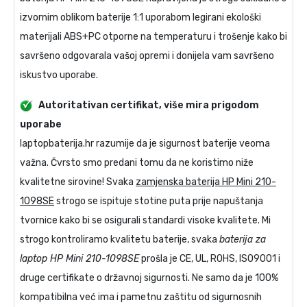
izvornim oblikom baterije 1:1 uporabom legirani ekološki
materijali ABS+PC otporne na temperaturu i trošenje kako bi
savršeno odgovarala vašoj opremi i donijela vam savršeno
iskustvo uporabe.
Autoritativan certifikat, više mira prigodom
uporabe
laptopbaterija.hr razumije da je sigurnost baterije veoma
važna. Čvrsto smo predani tomu da ne koristimo niže
kvalitetne sirovine! Svaka
zamjenska baterija HP Mini 210-
1098SE
strogo se ispituje stotine puta prije napuštanja
tvornice kako bi se osigurali standardi visoke kvalitete. Mi
strogo kontroliramo kvalitetu baterije, svaka
baterija za
laptop HP Mini 210-1098SE
prošla je CE, UL, ROHS, ISO9001 i
druge certifikate o državnoj sigurnosti. Ne samo da je 100%
kompatibilna već ima i pametnu zaštitu od sigurnosnih