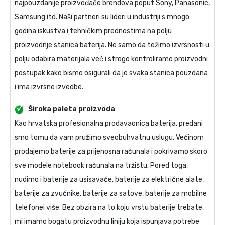
najpouzdanije proizvođače brendova poput Sony, Panasonic,
Samsung itd. Naši partneri su lideri u industriji s mnogo
godina iskustva i tehničkim prednostima na polju
proizvodnje stanica baterija. Ne samo da težimo izvrsnosti u
polju odabira materijala već i strogo kontroliramo proizvodni
postupak kako bismo osigurali da je svaka stanica pouzdana
i ima izvrsne izvedbe.
Široka paleta proizvoda
Kao hrvatska profesionalna prodavaonica baterija, predani
smo tomu da vam pružimo sveobuhvatnu uslugu. Većinom
prodajemo baterije za prijenosna računala i pokrivamo skoro
sve modele notebook računala na tržištu. Pored toga,
nudimo i baterije za usisavače, baterije za električne alate,
baterije za zvučnike, baterije za satove, baterije za mobilne
telefonei više. Bez obzira na to koju vrstu baterije trebate,
mi imamo bogatu proizvodnu liniju koja ispunjava potrebe