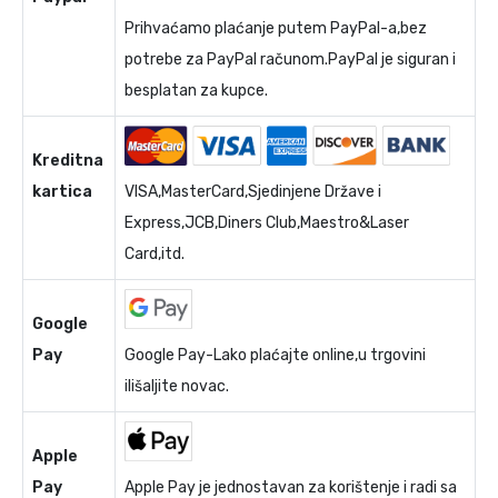
Prihvaćamo plaćanje putem PayPal-a,bez
potrebe za PayPal računom.PayPal je siguran i
besplatan za kupce.
Kreditna
kartica
VISA,MasterCard,Sjedinjene Države i
Express,JCB,Diners Club,Maestro&Laser
Card,itd.
Google
Pay
Google Pay-Lako plaćajte online,u trgovini
ilišaljite novac.
Apple
Pay
Apple Pay je jednostavan za korištenje i radi sa