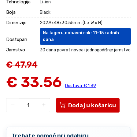
Tehnologija
Li-ion
Boja
Black
Dimenzije
202.9x48x30.55mm (L x W x H)
Na lageru,dobavni rok: 11-15 radnih
Dostupan
dana
Jamstvo
30 dana povrat novca i jednogodišnje jamstvo
€ 47.94
€ 33.56
Dostava :€ 1.39
Dodaj u košaricu
Trebate pomoć pri odabiru