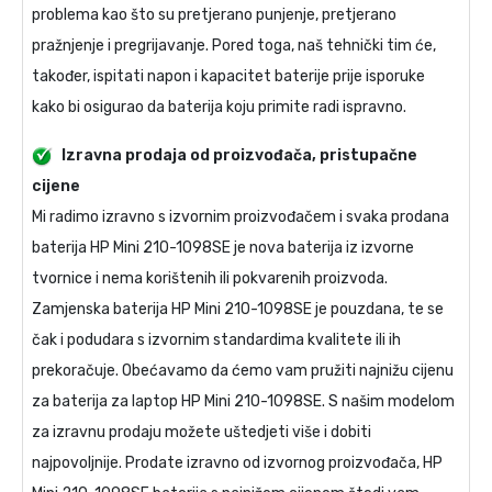
problema kao što su pretjerano punjenje, pretjerano
pražnjenje i pregrijavanje. Pored toga, naš tehnički tim će,
također, ispitati napon i kapacitet baterije prije isporuke
kako bi osigurao da baterija koju primite radi ispravno.
Izravna prodaja od proizvođača, pristupačne
cijene
Mi radimo izravno s izvornim proizvođačem i svaka prodana
baterija HP Mini 210-1098SE
je nova baterija iz izvorne
tvornice i nema korištenih ili pokvarenih proizvoda.
Zamjenska baterija HP Mini 210-1098SE
je pouzdana, te se
čak i podudara s izvornim standardima kvalitete ili ih
prekoračuje. Obećavamo da ćemo vam pružiti najnižu cijenu
za
baterija za laptop HP Mini 210-1098SE
. S našim modelom
za izravnu prodaju možete uštedjeti više i dobiti
najpovoljnije. Prodate izravno od izvornog proizvođača,
HP