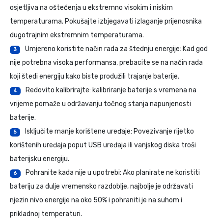
osjetljiva na oštećenja u ekstremno visokim i niskim
temperaturama. Pokušajte izbjegavati izlaganje prijenosnika
dugotrajnim ekstremnim temperaturama.
Umjereno koristite način rada za štednju energije: Kad god
3
nije potrebna visoka performansa, prebacite se na način rada
koji štedi energiju kako biste produžili trajanje baterije.
Redovito kalibrirajte: kalibriranje baterije s vremena na
4
vrijeme pomaže u održavanju točnog stanja napunjenosti
baterije.
Isključite manje korištene uređaje: Povezivanje rijetko
5
korištenih uređaja poput USB uređaja ili vanjskog diska troši
baterijsku energiju.
Pohranite kada nije u upotrebi: Ako planirate ne koristiti
6
bateriju za dulje vremensko razdoblje, najbolje je održavati
njezin nivo energije na oko 50% i pohraniti je na suhom i
prikladnoj temperaturi.