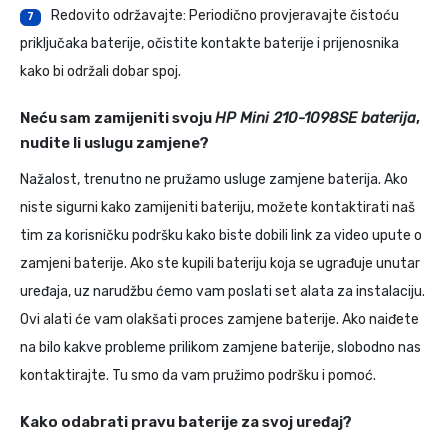
Redovito održavajte: Periodično provjeravajte čistoću
7
priključaka baterije, očistite kontakte baterije i prijenosnika
kako bi održali dobar spoj.
Neću sam zamijeniti svoju
HP Mini 210-1098SE baterija
,
nudite li uslugu zamjene?
Nažalost, trenutno ne pružamo usluge zamjene baterija. Ako
niste sigurni kako zamijeniti bateriju, možete kontaktirati naš
tim za korisničku podršku kako biste dobili link za video upute o
zamjeni baterije. Ako ste kupili bateriju koja se ugrađuje unutar
uređaja, uz narudžbu ćemo vam poslati set alata za instalaciju.
Ovi alati će vam olakšati proces zamjene baterije. Ako naiđete
na bilo kakve probleme prilikom zamjene baterije, slobodno nas
kontaktirajte. Tu smo da vam pružimo podršku i pomoć.
Kako odabrati pravu baterije za svoj uređaj?