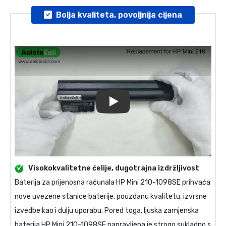
Bolja kvaliteta, povoljnija cijena
Play
Visokokvalitetne ćelije, dugotrajna izdržljivost
Baterija za prijenosna računala
HP Mini 210-1098SE
prihvaća
nove uvezene stanice baterije, pouzdanu kvalitetu, izvrsne
izvedbe kao i dulju uporabu. Pored toga, ljuska
zamjenska
baterija HP Mini 210-1098SE
napravljena je strogo sukladno s