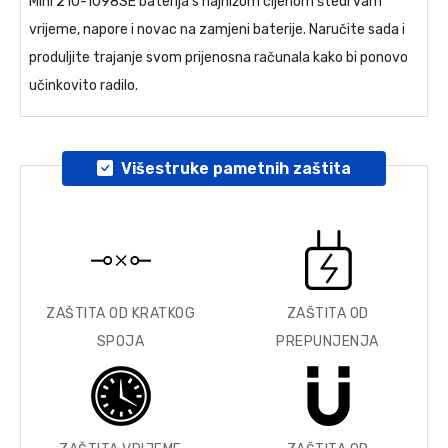
Mini 210-1098SE baterija
s najnižom cijenom štedi vam
vrijeme, napore i novac na zamjeni baterije. Naručite sada i
produljite trajanje svom prijenosna računala kako bi ponovo
učinkovito radilo.
Višestruke pametnih zaštita
ZAŠTITA OD KRATKOG
ZAŠTITA OD
SPOJA
PREPUNJENJA