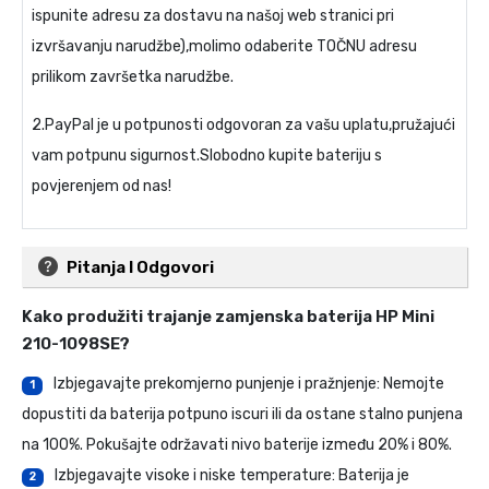
ispunite adresu za dostavu na našoj web stranici pri
izvršavanju narudžbe),molimo odaberite TOČNU adresu
prilikom završetka narudžbe.
2.PayPal je u potpunosti odgovoran za vašu uplatu,pružajući
vam potpunu sigurnost.Slobodno kupite bateriju s
povjerenjem od nas!
Pitanja I Odgovori
Kako produžiti trajanje
zamjenska baterija HP Mini
210-1098SE
?
Izbjegavajte prekomjerno punjenje i pražnjenje: Nemojte
1
dopustiti da baterija potpuno iscuri ili da ostane stalno punjena
na 100%. Pokušajte održavati nivo baterije između 20% i 80%.
Izbjegavajte visoke i niske temperature: Baterija je
2