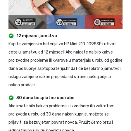
12 mjeseci jamstva
Kupite
zamjenska baterija za HP Mini 210-1098SE
i uživat
ćete u jamstvu od 12 mjeseci! Ako naiđete na bilo kakve
proizvodne probleme ili kvarove u materijalu u roku od godine
dana od kupnje, laptopbaterija.hr dat će besplatno jamstvo i
uslugu zamjene nakon pregleda od strane našeg odjela
nakon prodaje.
30 dana besplatne uporabe
Ako imate bilo kakvih problema s izvedbom ili kvalitetom
proizvoda u roku od 30 dana nakon kupnje, možete se
prijaviti za bezuvjetan povrat novca. Pružit ćemo brzu i
jednostavnu uslugu povrata novca.