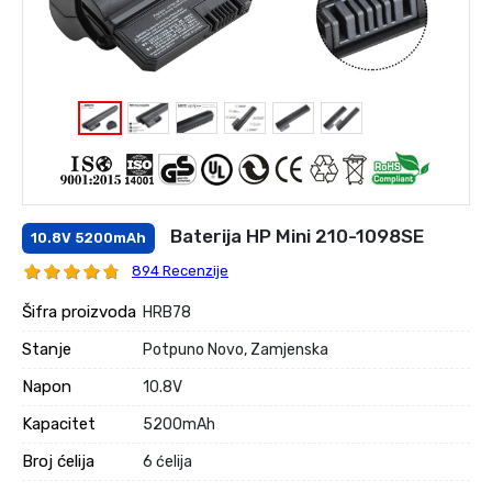
Baterija HP Mini 210-1098SE
10.8V 5200mAh
894 Recenzije
Šifra proizvoda
HRB78
Stanje
Potpuno Novo, Zamjenska
Napon
10.8V
Kapacitet
5200mAh
Broj ćelija
6 ćelija