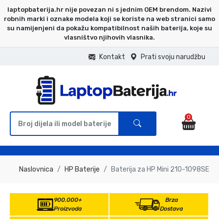
laptopbaterija.hr nije povezan ni s jednim OEM brendom. Nazivi
robnih marki i oznake modela koji se koriste na web stranici samo
su namijenjeni da pokažu kompatibilnost naših baterija, koje su
vlasništvo njihovih vlasnika.
Kontakt
Prati svoju narudžbu
0
Naslovnica
HP Baterije
Baterija za HP Mini 210-1098SE
900.000+
Brza
Proizvoda
Dostava