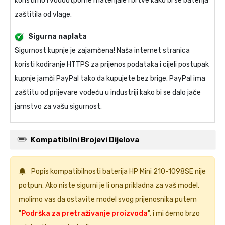
koristimo i vodootporne materijale i brtve kako bi se baterija
zaštitila od vlage.
Sigurna naplata
Sigurnost kupnje je zajamčena! Naša internet stranica
koristi kodiranje HTTPS za prijenos podataka i cijeli postupak
kupnje jamči PayPal tako da kupujete bez brige. PayPal ima
zaštitu od prijevare vodeću u industriji kako bi se dalo jače
jamstvo za vašu sigurnost.
Kompatibilni Brojevi Dijelova
Popis kompatibilnosti
baterija HP Mini 210-1098SE
nije
potpun. Ako niste sigurni je li ona prikladna za vaš model,
molimo vas da ostavite model svog prijenosnika putem
"
Podrška za pretraživanje proizvoda
", i mi ćemo brzo