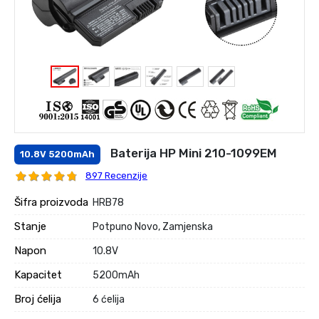
Baterija HP Mini 210-1099EM
10.8V 5200mAh
897 Recenzije
Šifra proizvoda
HRB78
Stanje
Potpuno Novo, Zamjenska
Napon
10.8V
Kapacitet
5200mAh
Broj ćelija
6 ćelija