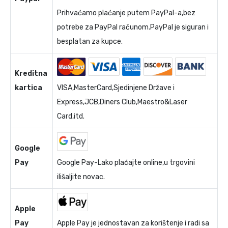
Prihvaćamo plaćanje putem PayPal-a,bez
potrebe za PayPal računom.PayPal je siguran i
besplatan za kupce.
Kreditna
kartica
VISA,MasterCard,Sjedinjene Države i
Express,JCB,Diners Club,Maestro&Laser
Card,itd.
Google
Pay
Google Pay-Lako plaćajte online,u trgovini
ilišaljite novac.
Apple
Pay
Apple Pay je jednostavan za korištenje i radi sa