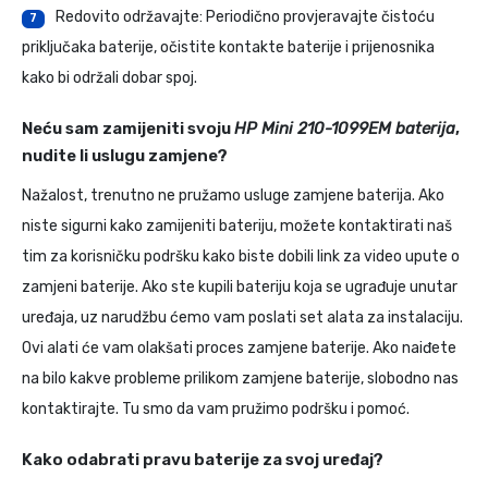
Redovito održavajte: Periodično provjeravajte čistoću
7
priključaka baterije, očistite kontakte baterije i prijenosnika
kako bi održali dobar spoj.
Neću sam zamijeniti svoju
HP Mini 210-1099EM baterija
,
nudite li uslugu zamjene?
Nažalost, trenutno ne pružamo usluge zamjene baterija. Ako
niste sigurni kako zamijeniti bateriju, možete kontaktirati naš
tim za korisničku podršku kako biste dobili link za video upute o
zamjeni baterije. Ako ste kupili bateriju koja se ugrađuje unutar
uređaja, uz narudžbu ćemo vam poslati set alata za instalaciju.
Ovi alati će vam olakšati proces zamjene baterije. Ako naiđete
na bilo kakve probleme prilikom zamjene baterije, slobodno nas
kontaktirajte. Tu smo da vam pružimo podršku i pomoć.
Kako odabrati pravu baterije za svoj uređaj?