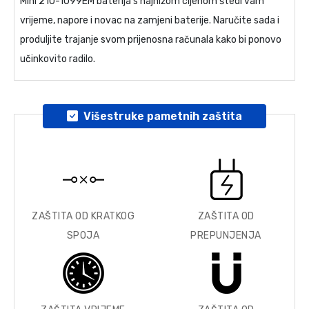
Mini 210-1099EM baterija
s najnižom cijenom štedi vam
vrijeme, napore i novac na zamjeni baterije. Naručite sada i
produljite trajanje svom prijenosna računala kako bi ponovo
učinkovito radilo.
Višestruke pametnih zaštita
ZAŠTITA OD KRATKOG
ZAŠTITA OD
SPOJA
PREPUNJENJA