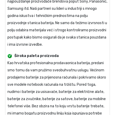
najpouzdanije proizvođače brendova poput Sony, Panasonic,
Samsung itd. Naši partneri su lideri u industriji s mnogo
godina iskustva i tehničkim prednostima na polju
proizvodnje stanica baterija. Ne samo da težimo izvrsnosti u
polju odabira materijala već i strogo kontroliramo proizvodni
postupak kako bismo osigurali da je svaka stanica pouzdana
i ima izvrsne izvedbe.
Široka paleta proizvoda
Kao hrvatska profesionalna prodavaonica baterija, predani
smo tomu da vam pružimo sveobuhvatnu uslugu. Većinom
prodajemo baterije za prijenosna računala i pokrivamo skoro
sve modele notebook računala na tržištu. Pored toga,
nudimo i baterije za usisavače, baterije za električne alate,
baterije za zvučnike, baterije za satove, baterije za mobilne
telefonei više. Bez obzira na to koju vrstu baterije trebate,
mi imamo bogatu proizvodnu liniju koja ispunjava potrebe