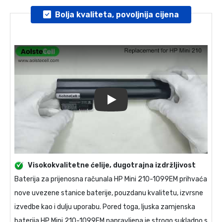
Bolja kvaliteta, povoljnija cijena
Play
Visokokvalitetne ćelije, dugotrajna izdržljivost
Baterija za prijenosna računala
HP Mini 210-1099EM
prihvaća
nove uvezene stanice baterije, pouzdanu kvalitetu, izvrsne
izvedbe kao i dulju uporabu. Pored toga, ljuska
zamjenska
baterija HP Mini 210-1099EM
napravljena je strogo sukladno s