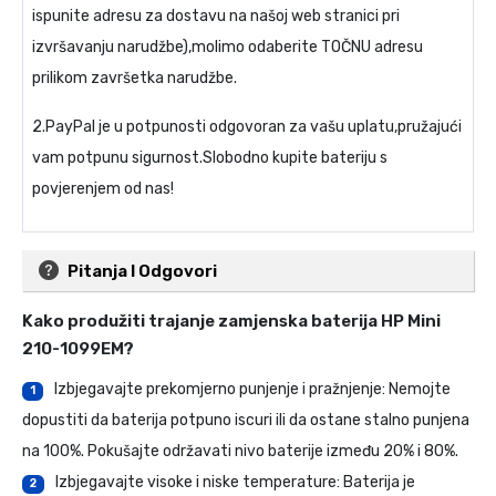
ispunite adresu za dostavu na našoj web stranici pri
izvršavanju narudžbe),molimo odaberite TOČNU adresu
prilikom završetka narudžbe.
2.PayPal je u potpunosti odgovoran za vašu uplatu,pružajući
vam potpunu sigurnost.Slobodno kupite bateriju s
povjerenjem od nas!
Pitanja I Odgovori
Kako produžiti trajanje
zamjenska baterija HP Mini
210-1099EM
?
Izbjegavajte prekomjerno punjenje i pražnjenje: Nemojte
1
dopustiti da baterija potpuno iscuri ili da ostane stalno punjena
na 100%. Pokušajte održavati nivo baterije između 20% i 80%.
Izbjegavajte visoke i niske temperature: Baterija je
2