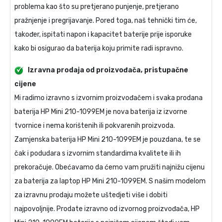
problema kao što su pretjerano punjenje, pretjerano
pražnjenje i pregrijavanje. Pored toga, naš tehnički tim će,
također, ispitati napon i kapacitet baterije prije isporuke
kako bi osigurao da baterija koju primite radi ispravno.
Izravna prodaja od proizvođača, pristupačne
cijene
Mi radimo izravno s izvornim proizvođačem i svaka prodana
baterija HP Mini 210-1099EM
je nova baterija iz izvorne
tvornice i nema korištenih ili pokvarenih proizvoda.
Zamjenska baterija HP Mini 210-1099EM
je pouzdana, te se
čak i podudara s izvornim standardima kvalitete ili ih
prekoračuje. Obećavamo da ćemo vam pružiti najnižu cijenu
za
baterija za laptop HP Mini 210-1099EM
. S našim modelom
za izravnu prodaju možete uštedjeti više i dobiti
najpovoljnije. Prodate izravno od izvornog proizvođača,
HP