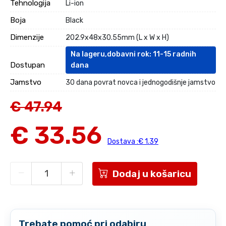
Tehnologija
Li-ion
Boja
Black
Dimenzije
202.9x48x30.55mm (L x W x H)
Na lageru,dobavni rok: 11-15 radnih
Dostupan
dana
Jamstvo
30 dana povrat novca i jednogodišnje jamstvo
€ 47.94
€ 33.56
Dostava :€ 1.39
Dodaj u košaricu
Trebate pomoć pri odabiru