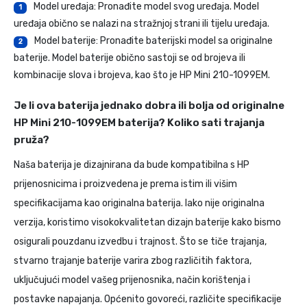
Model uređaja: Pronađite model svog uređaja. Model
1
uređaja obično se nalazi na stražnjoj strani ili tijelu uređaja.
Model baterije: Pronađite baterijski model sa originalne
2
baterije. Model baterije obično sastoji se od brojeva ili
kombinacije slova i brojeva, kao što je HP Mini 210-1099EM.
Je li ova baterija jednako dobra ili bolja od originalne
HP Mini 210-1099EM baterija? Koliko sati trajanja
pruža?
Naša baterija je dizajnirana da bude kompatibilna s HP
prijenosnicima i proizvedena je prema istim ili višim
specifikacijama kao originalna baterija. Iako nije originalna
verzija, koristimo visokokvalitetan dizajn baterije kako bismo
osigurali pouzdanu izvedbu i trajnost. Što se tiče trajanja,
stvarno trajanje baterije varira zbog različitih faktora,
uključujući model vašeg prijenosnika, način korištenja i
postavke napajanja. Općenito govoreći, različite specifikacije