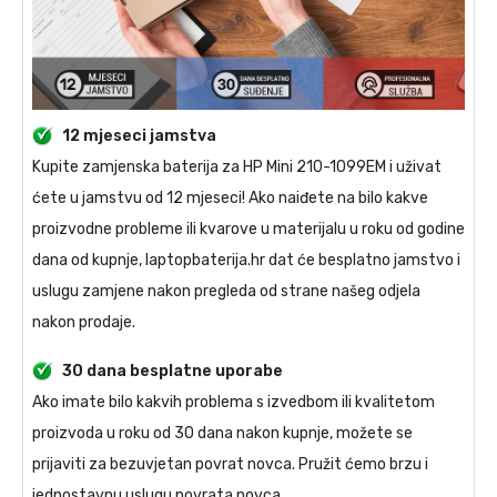
12 mjeseci jamstva
Kupite
zamjenska baterija za HP Mini 210-1099EM
i uživat
ćete u jamstvu od 12 mjeseci! Ako naiđete na bilo kakve
proizvodne probleme ili kvarove u materijalu u roku od godine
dana od kupnje, laptopbaterija.hr dat će besplatno jamstvo i
uslugu zamjene nakon pregleda od strane našeg odjela
nakon prodaje.
30 dana besplatne uporabe
Ako imate bilo kakvih problema s izvedbom ili kvalitetom
proizvoda u roku od 30 dana nakon kupnje, možete se
prijaviti za bezuvjetan povrat novca. Pružit ćemo brzu i
jednostavnu uslugu povrata novca.