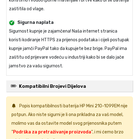
koristimo i vodootporne materijale i brtve kako bi se baterija
zaštitila od vlage.
Sigurna naplata
Sigurnost kupnje je zajamčena! Naša internet stranica
koristi kodiranje HTTPS za prijenos podataka i cijeli postupak
kupnje jamči PayPal tako da kupujete bez brige. PayPal ima
zaštitu od prijevare vodeću u industriji kako bi se dalo jače
jamstvo za vašu sigurnost.
Kompatibilni Brojevi Dijelova
Popis kompatibilnosti
baterija HP Mini 210-1099EM
nije
potpun. Ako niste sigurni je li ona prikladna za vaš model,
molimo vas da ostavite model svog prijenosnika putem
"
Podrška za pretraživanje proizvoda
", i mi ćemo brzo