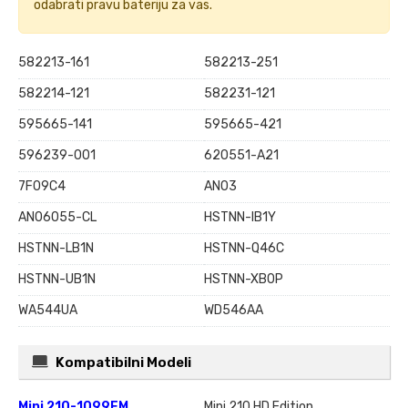
odabrati pravu bateriju za vas.
582213-161
582213-251
582214-121
582231-121
595665-141
595665-421
596239-001
620551-A21
7F09C4
AN03
AN06055-CL
HSTNN-IB1Y
HSTNN-LB1N
HSTNN-Q46C
HSTNN-UB1N
HSTNN-XB0P
WA544UA
WD546AA
Kompatibilni Modeli
Mini 210-1099EM
Mini 210 HD Edition