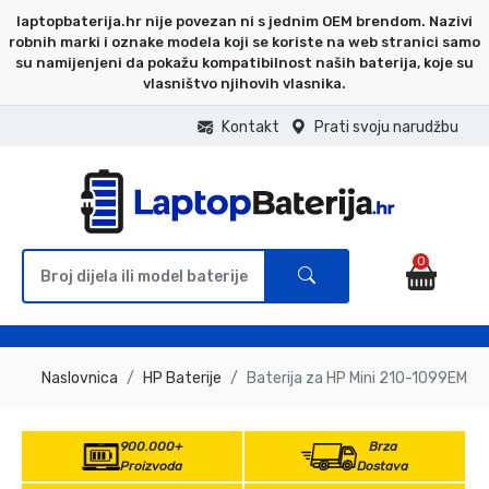
laptopbaterija.hr nije povezan ni s jednim OEM brendom. Nazivi
robnih marki i oznake modela koji se koriste na web stranici samo
su namijenjeni da pokažu kompatibilnost naših baterija, koje su
vlasništvo njihovih vlasnika.
Kontakt
Prati svoju narudžbu
0
Naslovnica
HP Baterije
Baterija za HP Mini 210-1099EM
900.000+
Brza
Proizvoda
Dostava