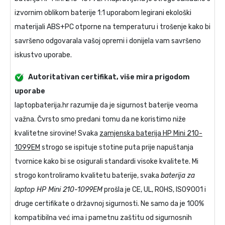
izvornim oblikom baterije 1:1 uporabom legirani ekološki
materijali ABS+PC otporne na temperaturu i trošenje kako bi
savršeno odgovarala vašoj opremi i donijela vam savršeno
iskustvo uporabe.
Autoritativan certifikat, više mira prigodom
uporabe
laptopbaterija.hr razumije da je sigurnost baterije veoma
važna. Čvrsto smo predani tomu da ne koristimo niže
kvalitetne sirovine! Svaka
zamjenska baterija HP Mini 210-
1099EM
strogo se ispituje stotine puta prije napuštanja
tvornice kako bi se osigurali standardi visoke kvalitete. Mi
strogo kontroliramo kvalitetu baterije, svaka
baterija za
laptop HP Mini 210-1099EM
prošla je CE, UL, ROHS, ISO9001 i
druge certifikate o državnoj sigurnosti. Ne samo da je 100%
kompatibilna već ima i pametnu zaštitu od sigurnosnih