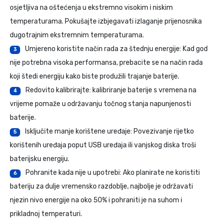
osjetljiva na oštećenja u ekstremno visokim i niskim
temperaturama. Pokušajte izbjegavati izlaganje prijenosnika
dugotrajnim ekstremnim temperaturama.
Umjereno koristite način rada za štednju energije: Kad god
3
nije potrebna visoka performansa, prebacite se na način rada
koji štedi energiju kako biste produžili trajanje baterije.
Redovito kalibrirajte: kalibriranje baterije s vremena na
4
vrijeme pomaže u održavanju točnog stanja napunjenosti
baterije.
Isključite manje korištene uređaje: Povezivanje rijetko
5
korištenih uređaja poput USB uređaja ili vanjskog diska troši
baterijsku energiju.
Pohranite kada nije u upotrebi: Ako planirate ne koristiti
6
bateriju za dulje vremensko razdoblje, najbolje je održavati
njezin nivo energije na oko 50% i pohraniti je na suhom i
prikladnoj temperaturi.